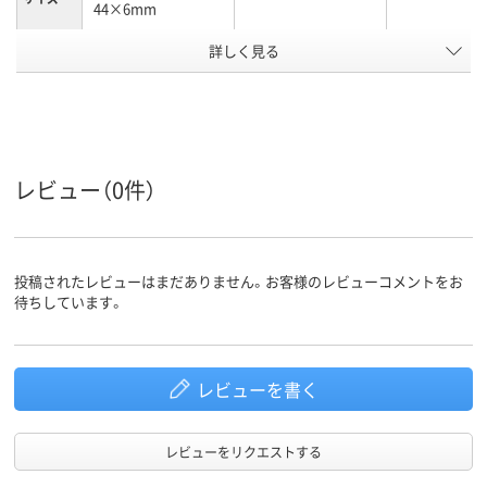
44×6mm
詳しく見る
通常粘着
通常粘着
通常粘着
粘着力
フィルム
フィルムふせん、フ
フィルムふせ
種類
ィルム
ィルム
イエロー系、オレン
ホワイト系、レッド
ピンク系、イ
ジ系、グリーン系、パ
系
系、グリーン
カラータ
レビュー（0件）
イプ
ープル系、ブルー系、
レッド系
カラーシ
その他
その他
マルチカラー
リーズ
投稿されたレビューはまだありません。お客様のレビューコメントをお
待ちしています。
マルチカラー／多色
レッド系
イエロー系、
カラーグ
ループ
セット
ン系、ピンク
アスクル
レビューを書く
商品環境
65
75
スコア
レビューをリクエストする