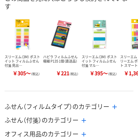
す
8月26日（水）まで
8月31日（月）まで
お届け日
数量
数量
メーカー都合
販売停止中で
カゴへ
カゴへ
スリーエム（3M） ポスト
ハピラ フィルムふせん
スリーエム（3M） ポスト
スリーエム 
イット フィルムふせん
極細 P135 1個（直送品）
イット フィルムふせん
リーエム 
付箋 見出…
付箋 マル…
ト スマー
￥305～
￥221
￥395～
￥1,3
（税込）
（税込）
（税込）
ふせん（フィルムタイプ）のカテゴリー
ふせん（付箋）のカテゴリー
オフィス用品のカテゴリー