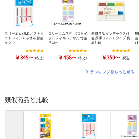
スリーエム（3M） ポストイ
スリーエム（3M） ポストイ
無印良品 インデックス付
無
ット フィルムふせん 付箋
ット フィルムふせん 付箋
箋 厚手フィルムタイプ 良
箋
イン…
見出…
品計画
3
￥345～
￥458～
￥350～
（税込）
（税込）
（税込）
ランキングをもっと見る
類似商品と比較