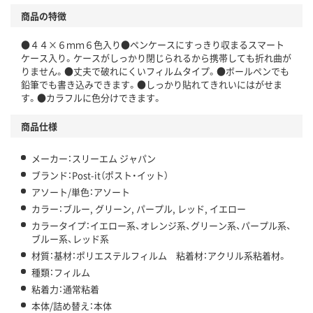
商品の特徴
●４４×６ｍｍ６色入り●ペンケースにすっきり収まるスマート
ケース入り。ケースがしっかり閉じられるから携帯しても折れ曲が
りません。●丈夫で破れにくいフィルムタイプ。●ボールペンでも
鉛筆でも書き込みできます。●しっかり貼れてきれいにはがせま
す。●カラフルに色分けできます。
商品仕様
メーカー：スリーエム ジャパン
ブランド：Post-it（ポスト・イット）
アソート/単色：アソート
カラー：ブルー, グリーン, パープル, レッド, イエロー
カラータイプ：イエロー系、オレンジ系、グリーン系、パープル系、
ブルー系、レッド系
材質：基材：ポリエステルフィルム 粘着材：アクリル系粘着材。
種類：フィルム
粘着力：通常粘着
本体/詰め替え：本体