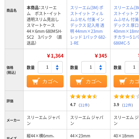
本商品：
スリーエ
スリーエム(3M) ポ
スリーエム(3M
商品名
ム ポスト・イット
ストイット フィル
ストイット 
透明スリム見出し
ムふせん 付箋 イン
ムふせん 付箋
スマートケース
デックス 記入用 透
デックス 厚口
44×6mm 680MSH-
明 44mm×23mm
40mm×18m
SC2 3パック （直
レッド 1パック 682-
チカラー5 1
送品）
1-RE
686MC-5
￥1,364
￥345
数量
数量
数量
価格
(税込)
カゴへ
カゴへ
カ
評価
4.7
3.9
（
31件
）
（
12件
）
スリーエム ジャパ
スリーエム ジャパ
スリーエム 
メーカー
ン
ン
ン
縦44×横6mm、
44×23mm
40×18mm
サイズ