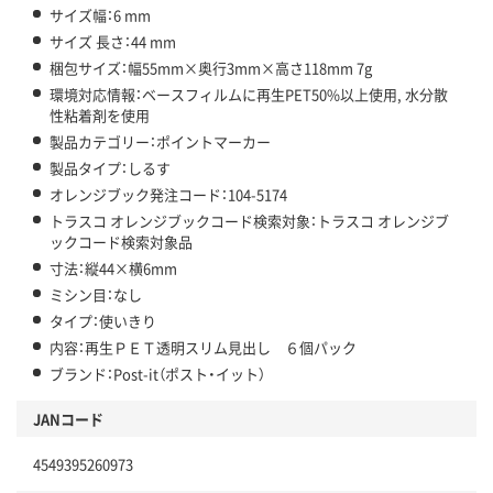
サイズ幅：6 mm
サイズ 長さ：44 mm
梱包サイズ：幅55mm×奥行3mm×高さ118mm 7g
環境対応情報：ベースフィルムに再生PET50%以上使用, 水分散
性粘着剤を使用
製品カテゴリー：ポイントマーカー
製品タイプ：しるす
オレンジブック発注コード：104-5174
トラスコ オレンジブックコード検索対象：トラスコ オレンジブ
ックコード検索対象品
寸法：縦44×横6mm
ミシン目：なし
タイプ：使いきり
内容：再生ＰＥＴ透明スリム見出し ６個パック
ブランド：Post-it（ポスト・イット）
JANコード
4549395260973