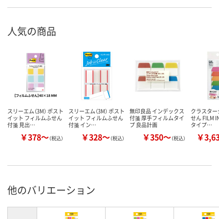
人気の商品
スリーエム（3M） ポスト
スリーエム（3M） ポスト
無印良品 インデックス
クラスター
イット フィルムふせん
イット フィルムふせん
付箋 厚手フィルムタイ
せん FILM 
付箋 見出…
付箋 イン…
プ 良品計画
タイプ…
￥378～
￥328～
￥350～
￥3,6
（税込）
（税込）
（税込）
他のバリエーション