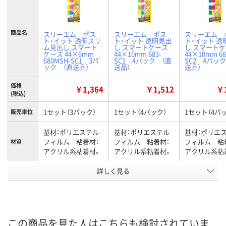
商品名
スリーエム ポス
スリーエム ポス
スリーエム 
ト・イット 透明スリ
ト・イット 透明見出
ト・イット 透
ム見出し スマート
し スマートケース
し スマート
ケース 44×6mm
44×10mm 683-
44×10mm 68
680MSH-SC1 3パ
SC1 4パック （直
SC2 4パッ
ック （直送品）
送品）
送品）
価格
￥1,364
￥1,512
￥1
(税込)
1セット（3パック）
1セット（4パック）
1セット（4パ
販売単位
基材：ポリエステル
基材：ポリエステル
基材：ポリエ
フィルム 粘着材：
フィルム 粘着材：
フィルム 粘
材質
アクリル系粘着材。
アクリル系粘着材。
アクリル系粘
詳しく見る
Post-it（ポスト・イッ
Post-it（ポスト・イッ
Post-it（ポ
ブランド
ト）
ト）
ト）
お申込番
3199352
3199380
3199399
号
この商品を見た人はこちらも検討されていま
わずか
わずか
直送品
在庫