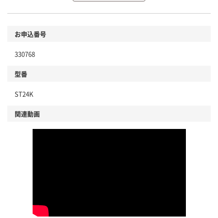
環境に配慮した材料を使用
商品
お申込番号
本体
省資源・省エネ・節水
330768
分別・リサイクルしやすい設計
型番
独自の回収スキームがある
ST24K
仕組
アスクルで資源循環している
関連動画
温室効果ガスなどの削減
この商品の環境配慮ポイントです。下記商品詳細「
アスクル商品環境スコア詳細／加点項目
」で確認できます。