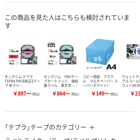
524064
330937
598424
号
この商品を見た人はこちらも検討されていま
あり
あり
2点
在庫
す
8月12日（水）
8月12日（水）
8月12日（水）
お届け日
数量
数量
数量
カゴへ
カゴへ
カ
キングジム テプラ
キングジム PROテー
コピー用紙 アスク
ウェット
TEPRA PRO【純正】テー
プカートリッジ 強粘
ル マルチペーパー ス
アルコール
プ 赤ラベ…
着ラベル 黒文字／…
ーパーホワイト+
コット99.
￥897～
￥864～
￥149～
￥2
（税込）
（税込）
（税込）
「テプラ」テープのカテゴリー