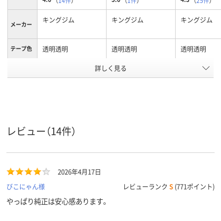
（
14件
）
（
1件
）
（
25件
）
キングジム
キングジム
キングジム
メーカー
透明透明
透明透明
透明透明
テープ色
詳しく見る
黒黒
黒黒
黒黒
文字色
24mm24mm
12mm12mm
9mm9mm
テープ幅
純正
純正
純正
タイプ
テープ長
8m8m
8m8m
8m8m
レビュー（14件）
さ
アスクル
商品環境
65
65
65
スコア
2026年4月17日
びこにゃん様
レビューランク
S
(771ポイント)
やっぱり純正は安心感あります。