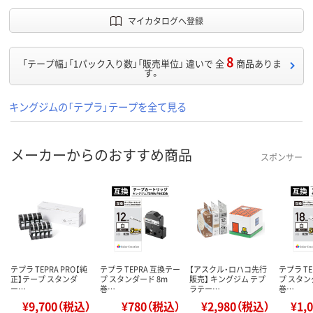
マイカタログへ登録
8
「テープ幅」「1パック入り数」「販売単位」 違いで 全
商品ありま
す。
キングジムの「テプラ」テープを全て見る
メーカーからのおすすめ商品
スポンサー
テプラ TEPRA PRO【純
テプラ TEPRA 互換テー
【アスクル・ロハコ先行
テプラ T
正】テープ スタンダ
プ スタンダード 8m
販売】 キングジム テプ
プ スタン
ー…
巻…
ラテー…
巻…
¥9,700（税込）
¥780（税込）
¥2,980（税込）
¥1,