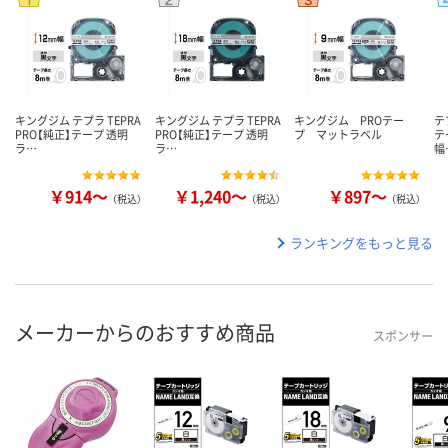
キングジム テプラ TEPRA
キングジム テプラ TEPRA
キングジム PROテー
テ
PRO【純正】テープ 透明
PRO【純正】テープ 透明
プ マットラベル
テ
ラ…
ラ…
幅
￥914～
￥1,240～
￥897～
（税込）
（税込）
（税込）
ランキングをもっと見る
メーカーからのおすすめ商品
スポンサー