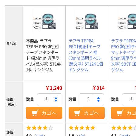
本商品：
テプラ
テプラ TEPRA
テプラ TEPRA
商品名
TEPRA PRO【純正】
PRO【純正】テープ
PRO【純正】
テープ スタンダー
スタンダード 幅
マットタイプ
ド 幅24mm 透明ラ
12mm 透明ラベル
9mm 透明ラ
ベル(黒文字） ST24K
(黒文字） ST12K 1個
文字) SB9T 
1個 キングジム
キングジム
グジム
￥1,240
￥914
数量
数量
数量
価格
(税込)
カゴへ
カゴへ
カ
評価
4.0
5.0
4.3