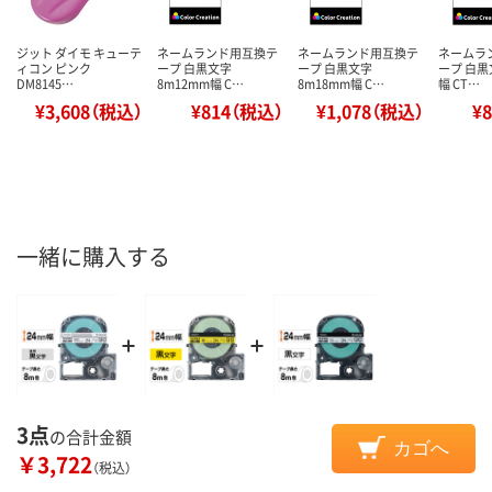
ジット ダイモ キューテ
ネームランド用互換テ
ネームランド用互換テ
ネームラ
ィコン ピンク
ープ 白黒文字
ープ 白黒文字
ープ 白黒
DM8145…
8m12mm幅 C…
8m18mm幅 C…
幅 CT…
¥3,608（税込）
¥814（税込）
¥1,078（税込）
¥
一緒に購入する
3点
の合計金額
カゴへ
￥3,722
（税込）