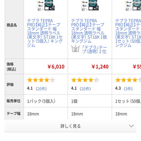
テプラ TEPRA
テプラ TEPRA
テプラ TEPRA
PRO【純正】テープ
PRO【純正】テープ
PRO【純正】
商品名
スタンダード 幅
スタンダード 幅
スタンダード
18mm 透明ラベル
18mm 透明ラベル
18mm 透明
(黒文字） ST18K 1セ
(黒文字） ST18K 1個
(黒文字） ST18
ット（5個入） キング
キングジム
1セット（50個
ジム
ングジム
「テプラ」テー
プ（透明） 2 位
価格
￥6,010
￥1,240
￥55
(税込)
評価
4.1
4.1
4.3
（
20件
）
（
20件
）
（
3件
）
1パック（5個入）
1個
1セット（50個
販売単位
18mm
18mm
18mm
テープ幅
1パック
詳しく見る
1個
1個
5個
入り数
お申込番