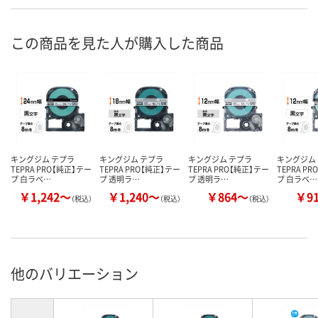
この商品を見た人が購入した商品
キングジム テプラ
キングジム テプラ
キングジム テプラ
キングジム
TEPRA PRO【純正】テー
TEPRA PRO【純正】テー
TEPRA PRO【純正】テー
TEPRA P
プ 白ラベ…
プ 透明ラ…
プ 透明ラ…
プ 白ラベ…
￥1,242～
￥1,240～
￥864～
￥9
（税込）
（税込）
（税込）
他のバリエーション