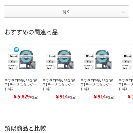
開く
おすすめの関連商品
テプラ TEPRA PRO【純
テプラ TEPRA PRO【純
テプラ TEPRA PRO【純
テプラ TE
正】テープ スタンダー
正】テープ スタンダー
正】テープ スタンダー
正】テープ
ド 幅2…
ド 幅9…
ド 幅1…
ド 幅1…
￥5,829
￥914
￥914
￥1
（税込）
（税込）
（税込）
類似商品と比較