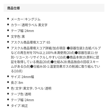
商品仕様
メーカー：キングジム
カラー：透明ラベル 黒文字
テープ幅：24mm
文字色：黒
アスクル商品環境スコア：65
アスクル商品環境スコア詳細/加点項目：●容器包装3:古紙パルプ
などの再生材を70％以上100％未満使用(20点)●容器包装11:分
別・リユース・リサイクルしやすい(10点)●商品本体19:原料に認
証を取得している商品(20点)●仕組み28:商品独自の回収スキー
ムがある(5点)●仕組み30-1:温室効果ガスの削減に取り組んでい
る(10点)
サイズ：24mm幅
長さ：8m
色：文字：黒文字、ラベル：透明
テープ色：透明
テープ幅：24mm
タイプ：純正