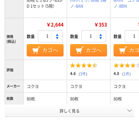
D 1セット（5冊）
ノ-8AN
ノ-8BN
￥2,644
￥353
数量
数量
数量
価格
(税込)
カゴへ
カゴへ
カ
評価
4.6
4.0
（
3件
）
（
1件
）
コクヨ
コクヨ
コクヨ
メーカー
80枚
80枚
80枚
枚数
詳しく見る
6号（セミB5）、セミ
セミB5
セミB5
サイズ
B5
罫線タイ
方眼罫
横罫線
横罫線
プ