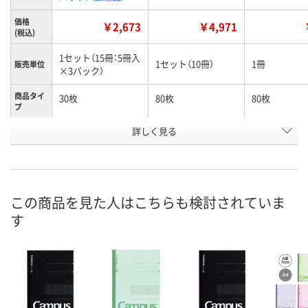
価格
￥2,673
￥4,971
(税込)
1セット（15冊：5冊入
1セット（10冊）
1冊
販売単位
×3パック）
商品タイ
30枚
80枚
80枚
プ
お申込番
詳しく見る
R526058
A527486
3231422
号
直送品
5点
あり
在庫
8月11日（火）
8月11日（火）
お届け日
この商品を見た人はこちらも検討されていま
す
数量
数量
お取り扱い終了しま
した
カゴへ
カ