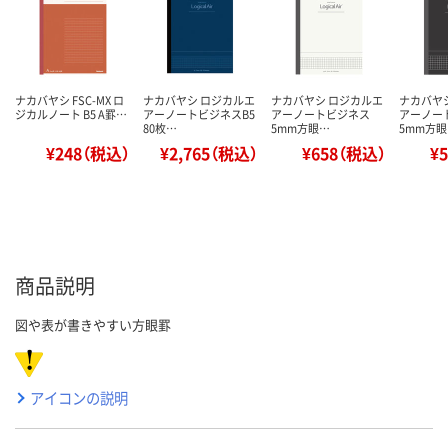
ナカバヤシ FSC-MX ロ
ナカバヤシ ロジカルエ
ナカバヤシ ロジカルエ
ナカバヤ
ジカルノート B5 A罫…
アーノートビジネスB5
アーノートビジネス
アーノー
80枚…
5mm方眼…
5mm方
¥248（税込）
¥2,765（税込）
¥658（税込）
¥
商品説明
図や表が書きやすい方眼罫
アイコンの説明