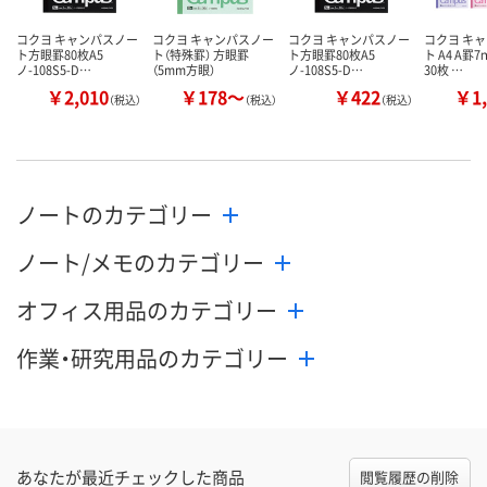
コクヨ キャンパスノー
コクヨ キャンパスノー
コクヨ キャンパスノー
コクヨ キ
ト方眼罫80枚A5
ト（特殊罫） 方眼罫
ト方眼罫80枚A5
ト A4 A罫
ノ-108S5-D…
（5mm方眼）
ノ-108S5-D…
30枚 …
￥2,010
￥178～
￥422
￥1,
（税込）
（税込）
（税込）
ノートのカテゴリー
ノート/メモのカテゴリー
オフィス用品のカテゴリー
作業・研究用品のカテゴリー
あなたが最近チェックした商品
閲覧履歴の削除