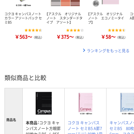
コクヨ キャンパスノート
【アスクル オリジナル
【アスクル オリジナル
コ
カラー アソートパック セ
ノート スタンダードタ
ノート エコノミータイ
A
ミB5
イプ アソート】
プ】
￥563～
￥375～
￥58～
（税込）
（税込）
（税込）
ランキングをもっと見る
類似商品と比較
商品名
本商品：
コクヨ キャ
コクヨ キャンパス
キャンパス
ンパスノート方眼罫
ノート セミB5 A罫7
セミB5 80
80枚セミB5 ノ-8S5-
ｍｍ（ミリ） 80枚 1冊
6mm コ