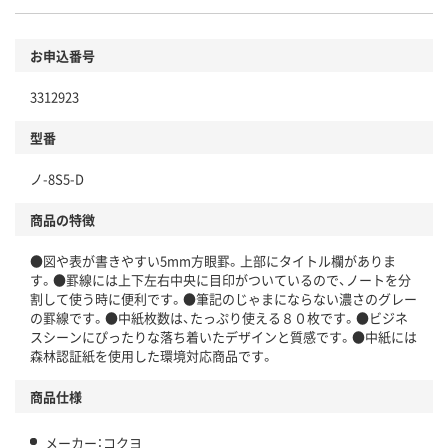
お申込番号
3312923
型番
ノ-8S5-D
商品の特徴
●図や表が書きやすい5mm方眼罫。上部にタイトル欄がありま
す。●罫線には上下左右中央に目印がついているので、ノートを分
割して使う時に便利です。●筆記のじゃまにならない濃さのグレー
の罫線です。●中紙枚数は、たっぷり使える８０枚です。●ビジネ
スシーンにぴったりな落ち着いたデザインと質感です。●中紙には
森林認証紙を使用した環境対応商品です。
商品仕様
メーカー：コクヨ