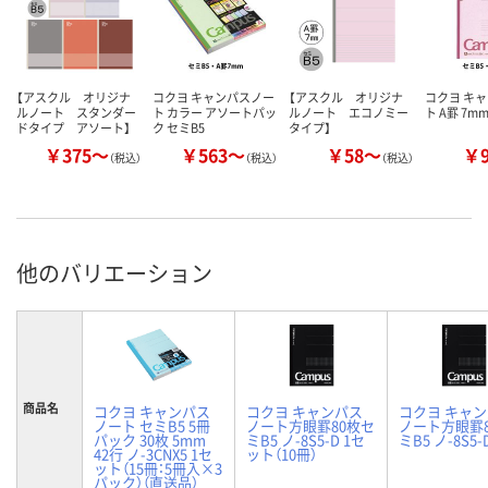
【アスクル オリジナ
コクヨ キャンパスノー
【アスクル オリジナ
コクヨ キ
ルノート スタンダー
ト カラー アソートパッ
ルノート エコノミー
ト A罫 7m
ドタイプ アソート】
ク セミB5
タイプ】
￥375～
￥563～
￥58～
￥
（税込）
（税込）
（税込）
他のバリエーション
商品名
コクヨ キャンパス
コクヨ キャンパス
コクヨ キャ
ノート セミB5 5冊
ノート方眼罫80枚セ
ノート方眼罫
パック 30枚 5mm
ミB5 ノ-8S5-D 1セ
ミB5 ノ-8S5-
42行 ノ-3CNX5 1セ
ット（10冊）
ット（15冊：5冊入×3
パック）（直送品）