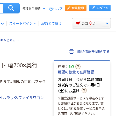
ヘルプ
各種お手続き
0
スイートポイント
あとで買う
カゴ
点
ドキャビネット
商品情報を印刷する
 幅700×奥行
在庫：
6点
希望の数量で在庫確認
お届け日：今から
21時間58
できます。棚板の可動はフック
分以内
のご注文で、
8月8日
（土）
にお届け
イルラック/ファイルワゴン
※組立設置サービスを申込みます
とお届け日が変更になります。詳
しくは、「組立設置サービスお申込
み画面」でご確認ください。