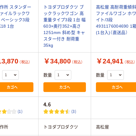
作所 スタンダー
トヨダプロダクツ ブ
高松屋 高耐荷重傾
ァイルラックワ
ックラックワゴン 高
ファイルワゴン ホ
 ベーシック3段
重量タイプ3段 1台 幅
イト/3段
K18 1台
603×奥行352×高さ
4931176004690 1
1251mm 斜め型 キャ
(1台入)（直送品）
スター付き 耐荷重
35kg
3,870
￥34,800
￥24,941
（税込）
（税込）
（税込）
数量
数量
カゴへ
カゴへ
カゴへ
4.6
(1)
(3)
作所
トヨダプロダクツ
高松屋