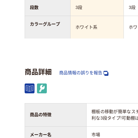
段数
3段
3段
カラーグループ
ホワイト系
ホワ
幅：mm
700mm
530
奥行：mm
357mm
350
商品詳細
商品情報の誤りを報告
高さ：mm
1005mm
107
質量
15kg
8.4k
棚板の移動が簡単なス
商品の特徴
利な3段タイプ!可動
メーカー名
市場