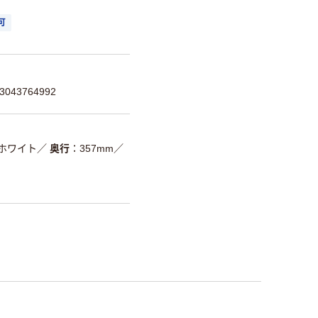
可
043764992
ホワイト
／
奥行
357mm
／