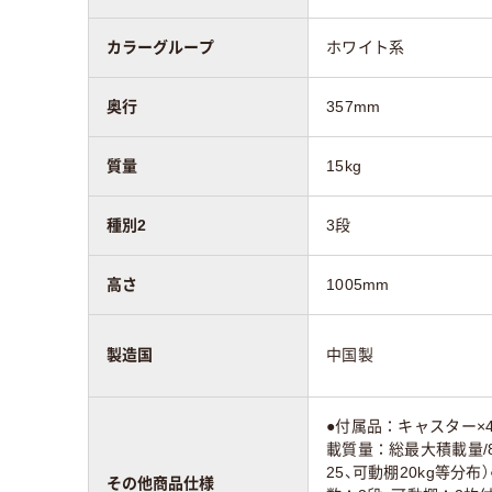
カラーグループ
ホワイト系
奥行
357mm
質量
15kg
種別2
3段
高さ
1005mm
製造国
中国製
●付属品：キャスター×
載質量：総最大積載量/8
25、可動棚20kg等分
その他商品仕様