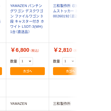
斜
YAMAZEN パンチン
三和製作所 収納スリ
林製作所
ワ
グワゴン デスクワゴ
ムストッカー 3段
スチール
ン ファイルワゴン 3
00260192（直送品）
幅580×
箱
段 キャスター付き ホ
1300mm 
ワイト LSDT-3(WH)
（直送品）
1台（直送品）
￥6,800
￥2,810
￥37,
（税込）
（税込）
数量
数量
数量
カゴへ
カゴへ
YAMAZEN
三和製作所
林製作所