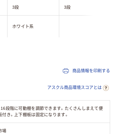
3段
3段
3段
ホワイト系
ホワイト
430mm
580mm
280mm
380mm
商品情報を印刷する
935mm
1300mm
アスクル商品環境スコアとは
3kg
15kg
16段階に可動棚を調節できます。たくさんしまえて便
板付き。上下棚板は固定になります。
市場