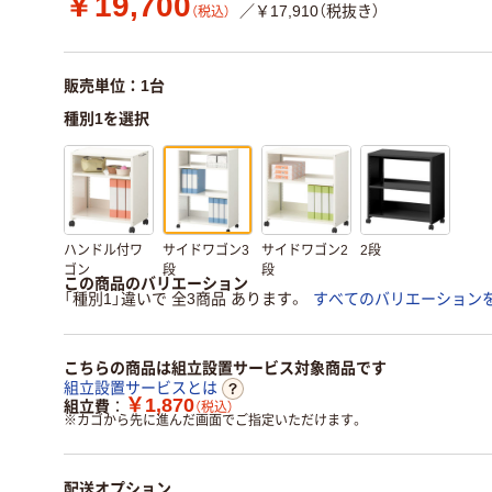
￥19,700
／￥17,910（税抜き）
（税込）
販売単位：1台
種別1を選択
ハンドル付ワ
サイドワゴン3
サイドワゴン2
2段
ゴン
段
段
この商品のバリエーション
「種別1」違いで 全3商品 あります。
すべてのバリエーション
こちらの商品は組立設置サービス対象商品です
組立設置サービスとは
￥1,870
組立費
（税込）
※
カゴから先に進んだ画面でご指定いただけます。
配送オプション