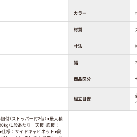
カラー
材質
寸法
幅
商品区分
組立目安
4個付（ストッパー付2個）●最大積
0kg（1段あたり：天板･底板：
布）●仕様：サイドキャビネット●段