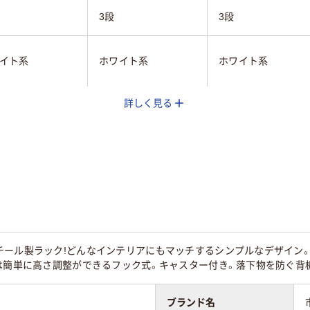
3段
3段
イト系
ホワイト系
ホワイト系
詳しく見る
mm
603mm
715mm
mm
352mm
395mm
0mm
1251mm
1200mm
g
17.4kg
約11.5kg
チール製ラック!どんなインテリアにもマッチするシンプルなデザイン。
棚は簡単に高さ調整ができるフック式。キャスター付き。落下物を防ぐ背
ブランド名