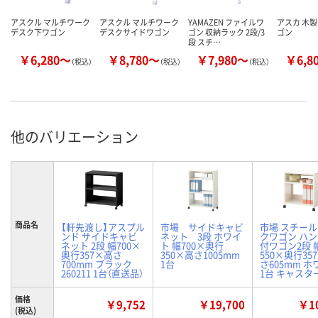
アスクル マルチワーク
アスクル マルチワーク
YAMAZEN ファイルワ
アスカ 木
デスク下ワゴン
デスクサイドワゴン
ゴン 収納ラック 2段/3
ゴン
段 スチ…
￥6,280～
￥8,780～
￥7,980～
￥6,8
（税込）
（税込）
（税込）
他のバリエーション
商品名
【軒先渡し】アスプル
市場 サイドキャビ
市場 スチー
ンド サイドキャビ
ネット 3段 ホワイ
クワゴン ハ
ネット 2段 幅700×
ト 幅700×奥行
付ワゴン2段 
奥行357×高さ
350×高さ1005mm
550×奥行35
700mm ブラック
1台
さ605mm 
260211 1台（直送品）
1台 キャスタ
価格
￥9,752
￥19,700
￥10
(税込)