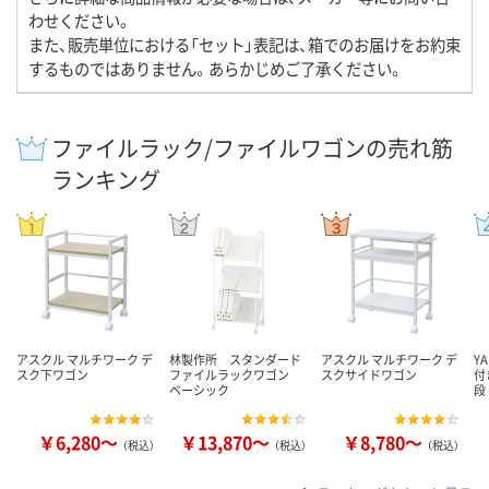
わせください。
また、販売単位における「セット」表記は、箱でのお届けをお約束
するものではありません。あらかじめご了承ください。
ファイルラック/ファイルワゴンの売れ筋
ランキング
アスクル マルチワーク デ
林製作所 スタンダード
アスクル マルチワーク デ
Y
スク下ワゴン
ファイルラックワゴン
スクサイドワゴン
付
ベーシック
段
￥6,280～
￥13,870～
￥8,780～
（税込）
（税込）
（税込）