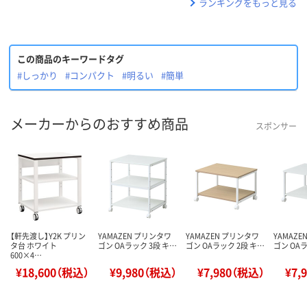
ランキングをもっと見る
この商品のキーワードタグ
#しっかり
#コンパクト
#明るい
#簡単
メーカーからのおすすめ商品
スポンサー
【軒先渡し】Y2K プリン
YAMAZEN プリンタワ
YAMAZEN プリンタワ
YAMAZ
タ台 ホワイト
ゴン OAラック 3段 キ…
ゴン OAラック 2段 キ…
ゴン OA
600×4…
¥18,600（税込）
¥9,980（税込）
¥7,980（税込）
¥7,