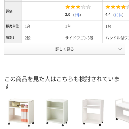
評価
3.0
4.4
（
3件
）
（
10件
）
1台
1台
1台
販売単位
2段
サイドワゴン3段
ハンドル付ワ
種別1
お申込番
詳しく見る
EP81318
3440880
3441018
号
直送品
6点
入荷待ち
在庫
ご注文後、お
この商品を見た人はこちらも検討されていま
8月8日（土）
ついてご連絡
お届け日
す
ます
数量
数量
お取り扱い終了しま
した
カゴへ
カ