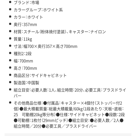
ブランド：市場
カラーグループ：ホワイト系
カラー：ホワイト
奥行：357mm
材質：スチール（粉体焼付塗装）、キャスター：ナイロン
質量：11kg
寸法：幅700×奥行357×高さ700mm
種別2：2段
幅：700mm
高さ：700mm
商品区分：サイドキャビネット
製造国：中国製
組立目安：必要人数：1人、組立時間：20分、必要工具：プラスドライ
バー
その他商品仕様：●付属品：キャスター×4個付（ストッパー付2
個）●最大積載質量：総最大積載量/60kg（1段あたり：天板・底板：
25 可動棚20kg等分布）●仕様：サイドキャビネット●段数：2段
●可動棚：1枚付（29mmピッチ）●組立目安：●必要人数／2人●
組立時間／20分●必要工具／プラスドライバー