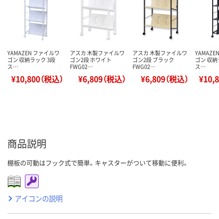
YAMAZEN ファイルワ
アスカ 木製ファイルワ
アスカ 木製ファイルワ
YAMAZ
ゴン 収納ラック 3段
ゴン2段 ホワイト
ゴン2段 ブラック
ゴン 収納
ス…
FWG02…
FWG02…
ス…
¥10,800（税込）
¥6,809（税込）
¥6,809（税込）
¥10,
商品説明
棚板の可動はフック式で簡単。キャスターがついて移動に便利。
アイコンの説明