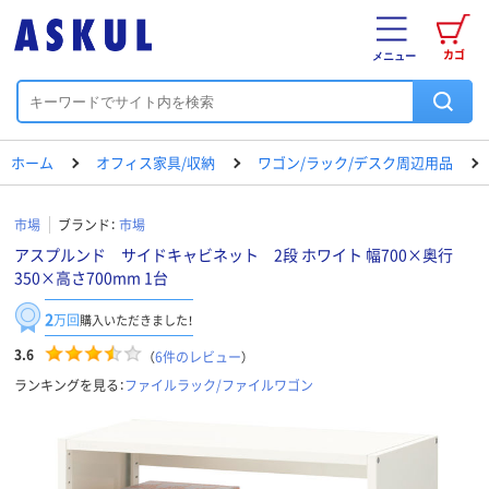
カゴ
メニュー
ホーム
オフィス家具/収納
ワゴン/ラック/デスク周辺用品
市場
ブランド：
市場
アスプルンド サイドキャビネット 2段 ホワイト 幅700×奥行
350×高さ700mm 1台
2
万回
購入いただきました！
3.6
（
6
件のレビュー
）
ランキングを見る：
ファイルラック/ファイルワゴン