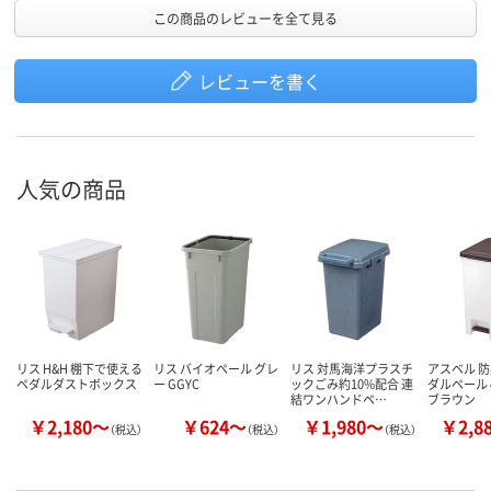
この商品のレビューを全て見る
レビューを書く
人気の商品
リス H&H 棚下で使える
リス バイオペール グレ
リス 対馬海洋プラスチ
アスベル 
ペダルダストボックス
ー GGYC
ックごみ約10%配合 連
ダルペール 
結ワンハンドペ…
ブラウン
￥2,180～
￥624～
￥1,980～
￥2,8
（税込）
（税込）
（税込）