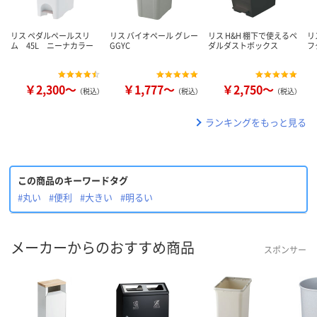
リス ペダルペールスリ
リス バイオペール グレー
リス H&H 棚下で使えるペ
リ
ム 45L ニーナカラー
GGYC
ダルダストボックス
フ
￥2,300～
￥1,777～
￥2,750～
（税込）
（税込）
（税込）
ランキングをもっと見る
この商品のキーワードタグ
#丸い
#便利
#大きい
#明るい
メーカーからのおすすめ商品
スポンサー