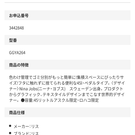
環境に配慮した材料を使用
商品
お申込番号
本体
省資源・省エネ・節水
3442848
分別・リサイクルしやすい設計
型番
独自の回収スキームがある
GGYA264
仕組
アスクルで資源循環している
商品の特徴
温室効果ガスなどの削減
色わけ管理でゴミ分別がもっと簡単に!集積スペースにぴったりサ
この商品の環境配慮ポイントです。下記商品詳細「
イズ!フタに触れずに捨てられる便利な45l・ペダルタイプ。〈デザイ
アスクル商品環境スコア詳細／加点項目
」で確認できます。
ナー〉Nina Jobs(ニーナ・ヨブス) スウェーデン出身。プロダクト
からグラフィック、テキスタイルデザインまでこなす世界的デザイ
ナー。 ●容量:45リットルアスクル限定・ロハコ限定
商品仕様
メーカー：リス
ブランド：リス