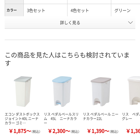
3色セット
4色セット
グリーン
カラー
お申込番
詳しく見る
7792639
P727935
3442801
号
あり
あり
あり
在庫
8月11日（火）
8月11日（火）
8月11日（火）
お届け日
この商品を見た人はこちらも検討されていま
す
数量
数量
数量
カゴへ
カゴへ
カ
エコン ダストボックス
リス ペダルペールスリ
リス ペダルペール ニー
リス ペ
ジョイント40L ニーナ
ム 45L ニーナカラ
ナカラー22L
グレー
カラー ゴミ…
ー
￥1,875～
￥2,300～
￥1,390～
￥1,3
（税込）
（税込）
（税込）