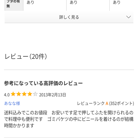
フタの有
あり
あり
あり
無
カラーグ
詳しく見る
グレー系
ブルー系
ブラウン系
ループ
フタの開
ペダル式
け方
樹脂（プラスチック）
樹脂（プラスチック）
素材
レビュー（20件）
アスクル
商品環境
15
35
スコア
参考になっている高評価のレビュー
4.0
2013年2月13日
あなな様
レビューランク
A
(352ポイント)
送料込みでこのお値段 お安いです足で押してふたを開けられるの
で料理中も便利です ゴミバケツの中にビニールを着けるのが結構
時間かかります