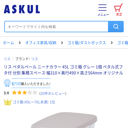
カゴ
メニュー
ホーム
オフィス家具/収納
ゴミ箱/ダストボックス
ゴミ箱（
リス
ブランド：
リス
リス ペダルペール ニーナカラー 45L ゴミ箱 グレー 1個 ペタル式フ
タ付 分別 集積スペース 幅310×奥行490×高さ564mm オリジナル
6
万回
購入いただきました！
3.4
（
20
件のレビュー
）
ゴミ箱（45L～70L未満） 1位