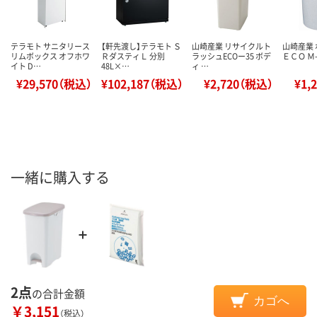
テラモト サニタリース
【軒先渡し】テラモト Ｓ
山崎産業 リサイクルト
山崎産業
リムボックス オフホワ
ＲダスティＬ 分別
ラッシュECOー35 ボデ
ＥＣＯ Ｍ-
イト D…
48L×…
ィ …
¥29,570（税込）
¥102,187（税込）
¥2,720（税込）
¥1,
一緒に購入する
2点
の合計金額
カゴへ
￥3,151
（税込）