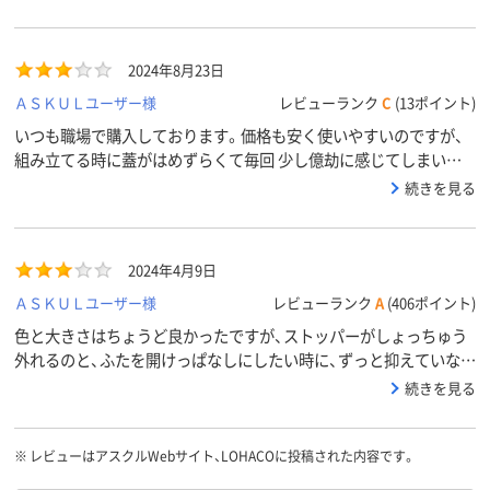
た。結局段ボールの素材で蓋がついていないゴミ箱を使用すること
となり、蓋を開けたり等の手間もなくなり、ストレスも減りました。
2024年8月23日
ＡＳＫＵＬユーザー様
レビューランク
C
(13ポイント)
いつも職場で購入しております。価格も安く使いやすいのですが、
組み立てる時に蓋がはめずらくて毎回 少し億劫に感じてしまいま
す。構造上、仕方がないのかもしれませんが、改善して頂けると有難
続きを見る
いです。
2024年4月9日
ＡＳＫＵＬユーザー様
レビューランク
A
(406ポイント)
色と大きさはちょうど良かったですが、ストッパーがしょっちゅう
外れるのと、ふたを開けっぱなしにしたい時に、ずっと抑えていない
といけないのが使いにくい。
続きを見る
※
レビューはアスクルWebサイト、LOHACOに投稿された内容です。