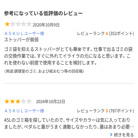
参考になっている低評価のレビュー
2020年10月9日
ＡＳＫＵＬユーザー様
レビューランク
A
(352ポイント)
ストッパーが貧弱
ゴミ袋を抑えるストッパーがとても華奢です。仕事で出るゴミの袋
の交換作業では、すぐに外れてイライラの元になると思います。こ
れを使わない前提で使用することを検討します。
（用途:調理室のゴミ、および紙おむつ等の回収箱）
2024年10月22日
ＡＳＫＵＬユーザー様
レビューランク
S
(787ポイント)
45Lのゴミ箱を探していたので、サイズやカラーは気に入っており
ましたが、ペダルと蓋がうまく連動しなかったり、蓋はあまり必要な
いのではということで、使用はやめたため、評価は3といたしまし
続きを見る