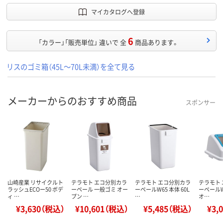
マイカタログへ登録
6
「カラー」「販売単位」 違いで 全
商品あります。
リスのゴミ箱（45L～70L未満）を全て見る
メーカーからのおすすめ商品
スポンサー
山崎産業 リサイクルト
テラモト エコ分別カラ
テラモト エコ分別カラ
テラモト
ラッシュECOー50 ボデ
ーペール 一般ゴミ オー
ーペールW65 本体 60L
ーペールW
ィ …
プン …
…
オ…
¥3,630（税込）
¥10,601（税込）
¥5,485（税込）
¥3,