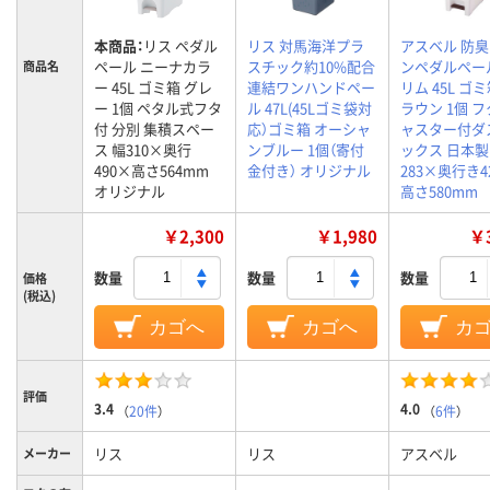
本商品：
リス ペダル
リス 対馬海洋プラ
アスベル 防
ペール ニーナカラ
スチック約10%配合
ンペダルペー
商品名
ー 45L ゴミ箱 グレ
連結ワンハンドペー
リム 45L ゴミ
ー 1個 ペタル式フタ
ル 47L(45Lゴミ袋対
ラウン 1個 フ
付 分別 集積スペー
応）ゴミ箱 オーシャ
ャスター付ダ
ス 幅310×奥行
ンブルー 1個（寄付
ックス 日本製
490×高さ564mm
金付き） オリジナル
283×奥行き4
オリジナル
高さ580mm
￥2,300
￥1,980
￥3
数量
数量
数量
価格
(税込)
カゴへ
カゴへ
カ
評価
3.4
4.0
（
20件
）
（
6件
）
リス
リス
アスベル
メーカー