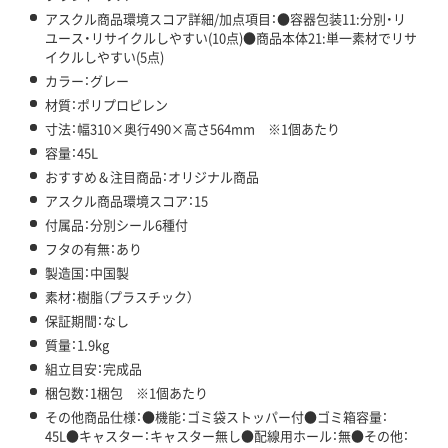
アスクル商品環境スコア詳細/加点項目：●容器包装11:分別・リ
ユース・リサイクルしやすい(10点)●商品本体21:単一素材でリサ
イクルしやすい(5点)
カラー：グレー
材質：ポリプロピレン
寸法：幅310×奥行490×高さ564mm ※1個あたり
容量：45L
おすすめ＆注目商品：オリジナル商品
アスクル商品環境スコア：15
付属品：分別シール6種付
フタの有無：あり
製造国：中国製
素材：樹脂（プラスチック）
保証期間：なし
質量：1.9kg
組立目安：完成品
梱包数：1梱包 ※1個あたり
その他商品仕様：●機能：ゴミ袋ストッパー付●ゴミ箱容量：
45L●キャスター：キャスター無し●配線用ホール：無●その他：