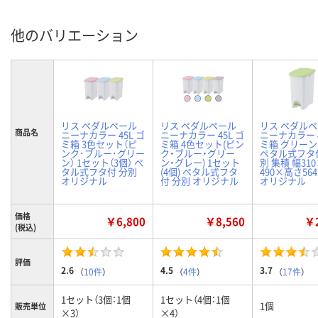
他のバリエーション
リス ペダルペール
リス ペダルペール
リス ペダル
商品名
ニーナカラー 45L ゴ
ニーナカラー 45L ゴ
ニーナカラー 4
ミ箱 3色セット（ピ
ミ箱 4色セット(ピン
ミ箱 グリーン
ンク･ブルー･グリー
ク・ブルー・グリー
ペタル式フタ
ン） 1セット（3個） ペ
ン・グレー) 1セット
別 集積 幅31
タル式フタ付 分別
(4個) ペタル式フタ
490×高さ56
オリジナル
付 分別 オリジナル
オリジナル
価格
￥6,800
￥8,560
￥2
(税込)
評価
2.6
4.5
3.7
（
10件
）
（
4件
）
（
17件
）
1セット（3個：1個
1セット（4個：1個
1個
販売単位
×3）
×4）