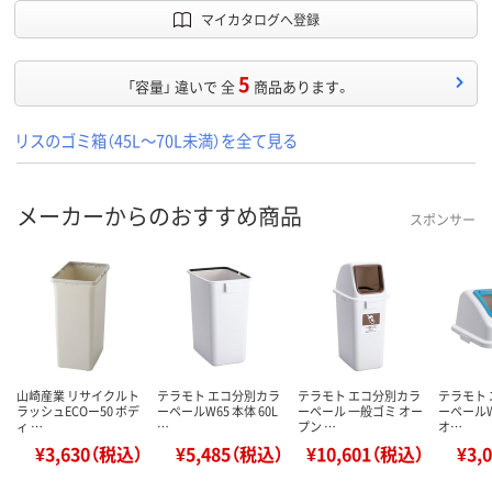
マイカタログへ登録
5
「容量」 違いで 全
商品あります。
リスのゴミ箱（45L～70L未満）を全て見る
メーカーからのおすすめ商品
スポンサー
山崎産業 リサイクルト
テラモト エコ分別カラ
テラモト エコ分別カラ
テラモト
ラッシュECOー50 ボデ
ーペールW65 本体 60L
ーペール 一般ゴミ オー
ーペールW
ィ …
…
プン …
オ…
¥3,630（税込）
¥5,485（税込）
¥10,601（税込）
¥3,