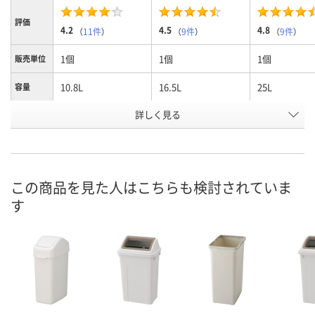
評価
4.2
4.5
4.8
（
11件
）
（
9件
）
（
9件
）
1個
1個
1個
販売単位
10.8L
16.5L
25L
容量
お申込番
詳しく見る
2703369
2703322
2703242
号
あり
あり
あり
在庫
8月10日（月）
8月10日（月）
8月10日（月）
お届け日
この商品を見た人はこちらも検討されていま
す
数量
数量
数量
カゴへ
カゴへ
カ