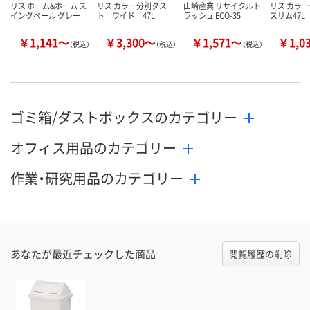
リス ホーム&ホーム ス
リス カラー分別ダス
山崎産業 リサイクルト
リス カラ
イングペール グレー
ト ワイド 47L
ラッシュ ECO-35
スリム47L
￥1,141～
￥3,300～
￥1,571～
￥1,0
（税込）
（税込）
（税込）
ゴミ箱/ダストボックスのカテゴリー
オフィス用品のカテゴリー
作業・研究用品のカテゴリー
あなたが最近チェックした商品
閲覧履歴の削除