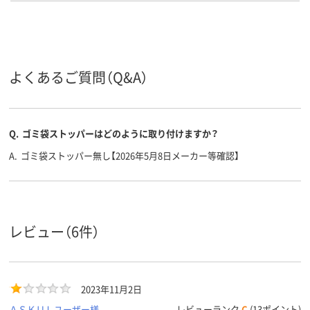
フタの開
スイング式
ペダル式
け方
樹脂（プラスチック）
樹脂（プラスチック）
樹脂（プラスチ
素材
よくあるご質問（Q&A）
アスクル
商品環境
15
35
スコア
Q.
ゴミ袋ストッパーはどのように取り付けますか？
A.
ゴミ袋ストッパー無し【2026年5月8日メーカー等確認】
レビュー（6件）
2023年11月2日
ＡＳＫＵＬユーザー様
レビューランク
C
(13ポイント)