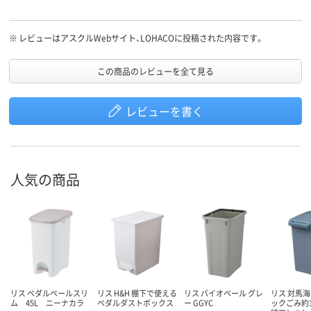
す。
※
レビューはアスクルWebサイト、LOHACOに投稿された内容です。
この商品のレビューを全て見る
レビューを書く
人気の商品
リス ペダルペールスリ
リス H&H 棚下で使える
リス バイオペール グレ
リス 対馬
ム 45L ニーナカラ
ペダルダストボックス
ー GGYC
ックごみ約1