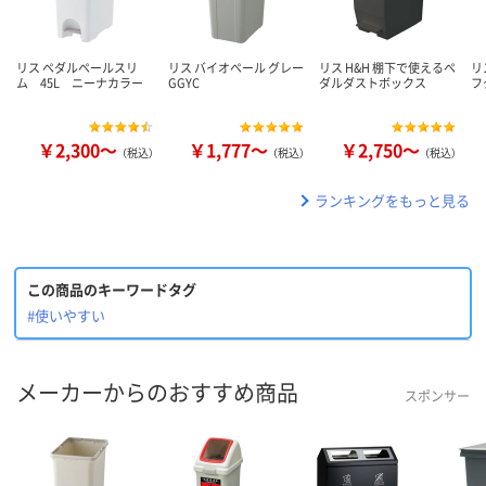
リス ペダルペールスリ
リス バイオペール グレー
リス H&H 棚下で使えるペ
リ
ム 45L ニーナカラー
GGYC
ダルダストボックス
フ
￥2,300～
￥1,777～
￥2,750～
（税込）
（税込）
（税込）
ランキングをもっと見る
この商品のキーワードタグ
#使いやすい
メーカーからのおすすめ商品
スポンサー