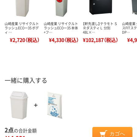
山崎産業 リサイクルト
山崎産業 リサイクルト
【軒先渡し】テラモト Ｓ
山崎産業
ラッシュECOー35 ボデ
ラッシュECOー35 本体
ＲダスティＬ 分別
スFITステ
ィ …
+フ…
48L×…
DP…
¥2,720（税込）
¥4,330（税込）
¥102,187（税込）
¥4,
一緒に購入する
2点
の合計金額
カゴへ