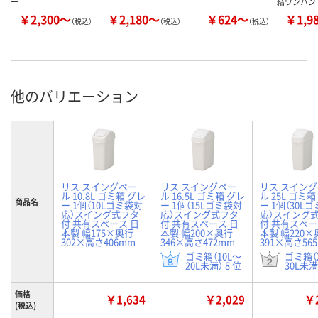
ー
結ワンハン
￥2,300～
￥2,180～
￥624～
￥1,9
（税込）
（税込）
（税込）
他のバリエーション
リス スイングペー
リス スイングペー
リス スイン
ル 10.8L ゴミ箱 グレ
ル 16.5L ゴミ箱 グレ
ル 25L ゴミ箱
商品名
ー 1個（10Lゴミ袋対
ー 1個（15Lゴミ袋対
ー 1個（30L
応）スイング式フタ
応）スイング式フタ
応）スイング
付 共有スペース 日
付 共有スペース 日
付 共有スペー
本製 幅175×奥行
本製 幅200×奥行
本製 幅220×
302×高さ406mm
346×高さ472mm
391×高さ56
ゴミ箱（10L～
ゴミ箱（
20L未満） 8 位
30L未満
価格
￥1,634
￥2,029
￥2
(税込)