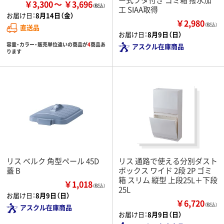
￥3,300
￥3,696
工 SIAA取得
お届け日：
8月14日（金）
￥2,980
（税込）
直送品
お届け日：
8月9日（日）
容量・カラー・販売単位違いの商品が
4
商品あ
アスクル在庫商品
ります
リス ベルク 角型ペール 45D
リス 通路で使える分別ダスト
蓋 B
ボックス ワイド 2段 2P ゴミ
箱 スリム 縦型 上段25L＋下段
￥1,018
（税込）
25L
お届け日：
8月9日（日）
￥6,720
（税込）
アスクル在庫商品
お届け日：
8月9日（日）