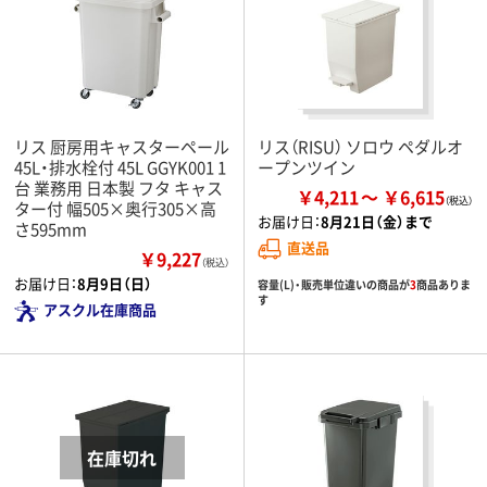
リス 厨房用キャスターペール
リス（RISU） ソロウ ペダルオ
45L・排水栓付 45L GGYK001 1
ープンツイン
台 業務用 日本製 フタ キャス
￥4,211
￥6,615
ター付 幅505×奥行305×高
お届け日：
8月21日（金）まで
さ595mm
直送品
￥9,227
（税込）
お届け日：
8月9日（日）
容量(L)・販売単位違いの商品が
3
商品ありま
す
アスクル在庫商品