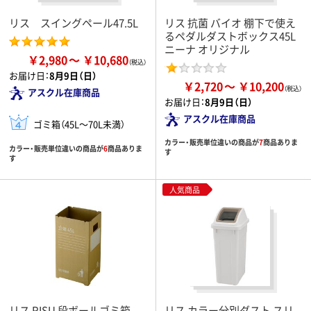
リス スイングペール47.5L
リス 抗菌 バイオ 棚下で使え
るペダルダストボックス45L
ニーナ オリジナル
￥2,980
￥10,680
お届け日：
8月9日（日）
￥2,720
￥10,200
アスクル在庫商品
お届け日：
8月9日（日）
アスクル在庫商品
ゴミ箱（45L～70L未満）
カラー・販売単位違いの商品が
7
商品ありま
カラー・販売単位違いの商品が
6
商品ありま
す
す
人気商品
リス RISU 段ボールゴミ箱
リス カラー分別ダスト スリ