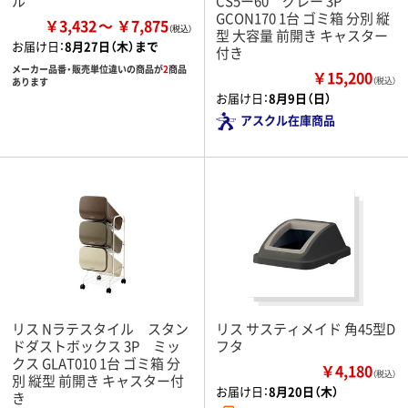
ル
CS5ー60 グレー 3P
GCON170 1台 ゴミ箱 分別 縦
￥3,432
￥7,875
型 大容量 前開き キャスター
お届け日：
8月27日（木）まで
付き
メーカー品番・販売単位違いの商品が
2
商品
￥15,200
あります
（税込）
お届け日：
8月9日（日）
アスクル在庫商品
リス Nラテスタイル スタン
リス サスティメイド 角45型D
ドダストボックス 3P ミッ
フタ
クス GLAT010 1台 ゴミ箱 分
￥4,180
（税込）
別 縦型 前開き キャスター付
お届け日：
8月20日（木）
き