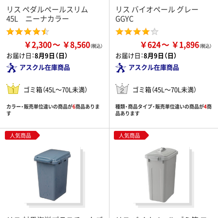
リス ペダルペールスリム
リス バイオペール グレー
45L ニーナカラー
GGYC
￥2,300
￥8,560
￥624
￥1,896
お届け日：
8月9日（日）
お届け日：
8月9日（日）
アスクル在庫商品
アスクル在庫商品
ゴミ箱（45L～70L未満）
ゴミ箱（45L～70L未満）
カラー・販売単位違いの商品が
6
商品ありま
種類・商品タイプ・販売単位違いの商品が
4
商
す
品あります
人気商品
人気商品