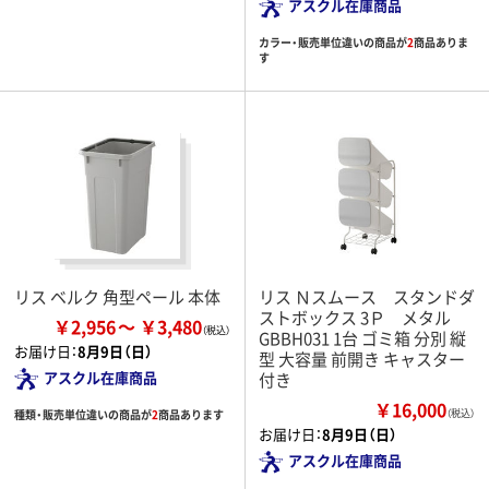
アスクル在庫商品
カラー・販売単位違いの商品が
2
商品ありま
す
リス ベルク 角型ペール 本体
リス Ｎスムース スタンドダ
ストボックス 3Ｐ メタル
￥2,956
￥3,480
GBBH031 1台 ゴミ箱 分別 縦
お届け日：
8月9日（日）
型 大容量 前開き キャスター
アスクル在庫商品
付き
￥16,000
種類・販売単位違いの商品が
2
商品あります
（税込）
お届け日：
8月9日（日）
アスクル在庫商品