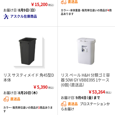
直送品
￥15,200
（税込）
お届け日：
8月9日（日）
カラー・本体重量・販売単位違いの商品が
4
商
品あります
アスクル在庫商品
リス サスティメイド 角45型D
リス ペール H&H 分類ゴミ容
本体
器 50W GY VBBE095 1ケース
(6個)（直送品）
￥5,390
（税込）
￥53,264
お届け日：
8月20日（木）
（税込）
お届け日：
9月4日（金）まで
直送品
直送品
プロステーションか
カラー・販売単位違いの商品が
2
商品ありま
らお届け
す