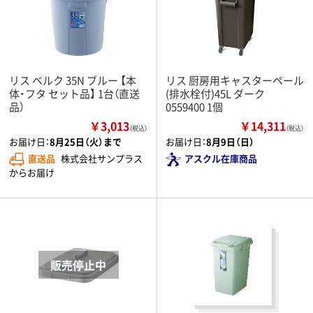
リス ベルク 35N ブルー 【本
リス 厨房用キャスターペール
体・フタ セット品】 1台（直送
(排水栓付)45L ダーク
品）
0559400 1個
￥3,013
￥14,311
（税込）
（税込）
お届け日：
8月25日（火）まで
お届け日：
8月9日（日）
直送品
株式会社サンプラス
アスクル在庫商品
からお届け