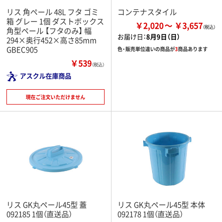
リス 角ペール 48L フタ ゴミ
コンテナスタイル
箱 グレー 1個 ダストボックス
￥2,020
￥3,657
角型ペール 【フタのみ】 幅
お届け日：
8月9日（日）
294×奥行452×高さ85mm
GBEC905
色・販売単位違いの商品が
3
商品あります
￥539
（税込）
アスクル在庫商品
現在ご注文いただけません
リス GK丸ペール45型 蓋
リス GK丸ペール45型 本体
092185 1個（直送品）
092178 1個（直送品）