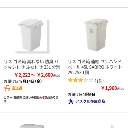
リス ゴミ箱 臭わない 防臭 パ
リス ゴミ箱 連結 ワンハンド
ッキン付き ふた付き 33L 分別
ペール 45L SABIRO ホワイト
292253 1個
￥2,222
￥2,600
（
）
1件
お届け日：
8月14日（金）
￥1,968
直送品
（税込）
お届け日：
最短日
カラー・販売単位違いの商品が
2
商品ありま
アスクル在庫商品
す