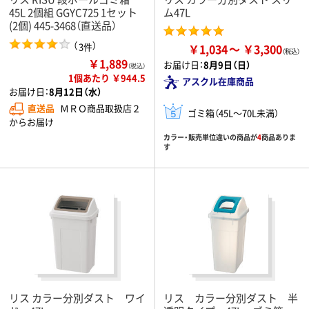
45L 2個組 GGYC725 1セット
ム47L
(2個) 445-3468（直送品）
（
）
3件
￥1,034
￥3,300
￥1,889
お届け日：
8月9日（日）
（税込）
1個あたり ￥944.5
アスクル在庫商品
お届け日：
8月12日（水）
直送品
ＭＲＯ商品取扱店２
ゴミ箱（45L～70L未満）
からお届け
カラー・販売単位違いの商品が
4
商品ありま
す
リス カラー分別ダスト ワイ
リス カラー分別ダスト 半