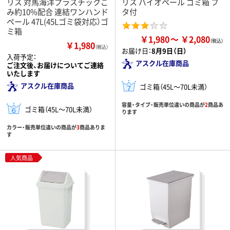
リス 対馬海洋プラスチックご
リス バイオペール ゴミ箱 フ
み約10%配合 連結ワンハンド
タ付
ペール 47L(45Lゴミ袋対応）ゴ
ミ箱
￥1,980
￥2,080
￥1,980
（税込）
お届け日：
8月9日（日）
入荷予定：
アスクル在庫商品
ご注文後、お届けについてご連絡
いたします
アスクル在庫商品
ゴミ箱（45L～70L未満）
容量・タイプ・販売単位違いの商品が
2
商品あ
ゴミ箱（45L～70L未満）
ります
カラー・販売単位違いの商品が
3
商品ありま
す
人気商品