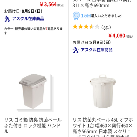
￥3,564
311×高さ690mm
（税込）
お届け日：
8月9日（日）
1
万回
購入いただきました！
アスクル在庫商品
（
）
6件
カラー・販売単位違いの商品が
2
商品ありま
す
￥4,080
（税込）
お届け日：
8月9日（日）
アスクル在庫商品
リス ゴミ箱 防臭 抗菌ペール
リス 抗菌丸ペール 45L オフホ
ふた付き ロック機能 ハンド
ワイト 1台 幅460×奥行460×
ル
高さ565mm 日本製 スクリュ
ー式フタ付き ゴミ箱 撥水加