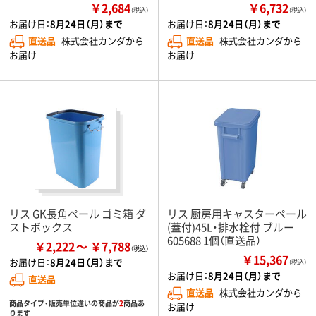
￥2,684
￥6,732
（税込）
（税込）
お届け日：
8月24日（月）まで
お届け日：
8月24日（月）まで
直送品
株式会社カンダから
直送品
株式会社カンダから
お届け
お届け
リス GK長角ペール ゴミ箱 ダ
リス 厨房用キャスターペール
ストボックス
(蓋付)45L・排水栓付 ブルー
605688 1個（直送品）
￥2,222
￥7,788
￥15,367
お届け日：
8月24日（月）まで
（税込）
お届け日：
8月24日（月）まで
直送品
直送品
株式会社カンダから
商品タイプ・販売単位違いの商品が
2
商品あ
お届け
ります