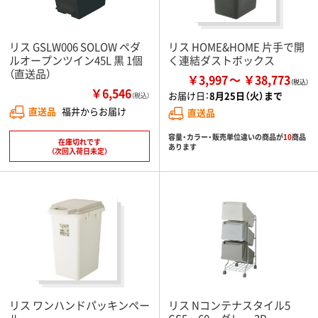
リス GSLW006 SOLOW ペダ
リス HOME&HOME 片手で開
ルオープンツイン45L 黒 1個
く連結ダストボックス
（直送品）
￥3,997
￥38,773
￥6,546
お届け日：
8月25日（火）まで
（税込）
直送品
福井からお届け
直送品
容量・カラー・販売単位違いの商品が
10
商品
在庫切れです
あります
（次回入荷日未定）
リス ワンハンドパッキンペー
リス Nコンテナスタイル5