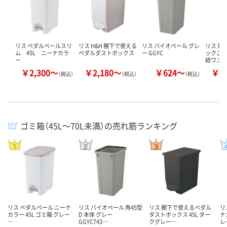
リス ペダルペールスリ
リス H&H 棚下で使える
リス バイオペール グレ
リス 対
ム 45L ニーナカラ
ペダルダストボックス
ー GGYC
ックごみ
ー
結ワン
￥2,300～
￥2,180～
￥624～
￥1
（税込）
（税込）
（税込）
ゴミ箱（45L～70L未満）の売れ筋ランキング
リス ペダルペール ニーナ
リス バイオペール 角45型
リス 棚下で使えるペダル
リ
カラー 45L ゴミ箱 グレー
D 本体 グレー
ダストボックス 45L ダー
ナ
…
GGYC743…
クグレー…
レ