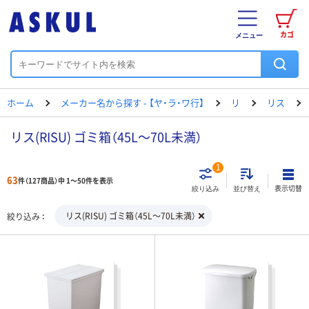
カゴ
メニュー
ホーム
メーカー名から探す - 【ヤ・ラ・ワ行】
リ
リス
リス(RISU) ゴミ箱（45L～70L未満）
1
63
件（127商品）中 1～50件を表示
表示切替
絞り込み
並び替え
リス(RISU) ゴミ箱（45L～70L未満）
絞り込み