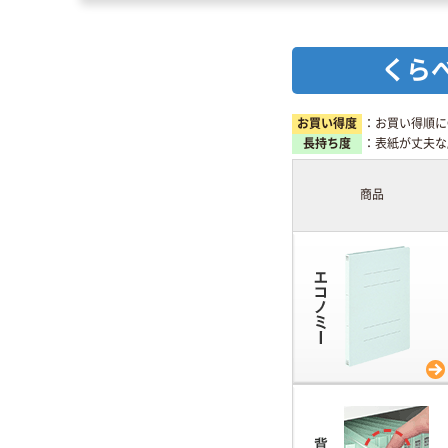
くら
お買い得度
：お買い得順に
長持ち度
：表紙が丈夫な
商品