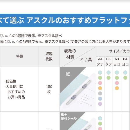
べて選ぶ アスクルのおすすめフラットフ
◎、○、△の3段階で表示。※アスクル調べ
順に◎、○、△の3段階で表示。※アスクル調べ（丈夫さの感じ方には個人差があります
表紙の
サイズ／カラ
収容
特徴
材質
枚数
とじ具
A4
B5
A3
B4
タテ
タテ
ヨコ
ヨコ
・低価格
・大量使用に
150
おすすめの
枚
お買い得品