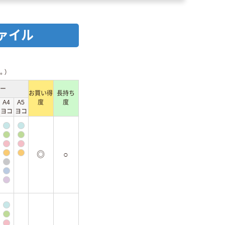
ァイル
。）
ー
お買い得
長持ち
A4
A5
度
度
ヨコ
ヨコ
◎
○