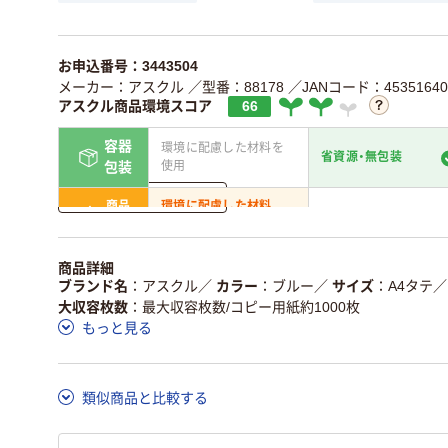
お申込番号：3443504
メーカー：アスクル
／型番：88178
／JANコード：45351640
アスクル商品環境スコア
66
容器
環境に配慮した材料を
省資源・無包装
使用
包装
詳しく見る
商品
環境に配慮した材料
省資源・省エネ・節水
本体
を使用
独自の回収スキームが
アスクルで資源循環し
商品詳細
仕組
ある
いる
ブランド名
アスクル
／
カラー
ブルー
／
サイズ
A4タテ
／
大収容枚数
最大収容枚数/コピー用紙約1000枚
この商品の環境配慮ポイントです。詳しくはページ下部の商品
もっと見る
ア詳細／加点項目
」で確認できます。
類似商品と比較する