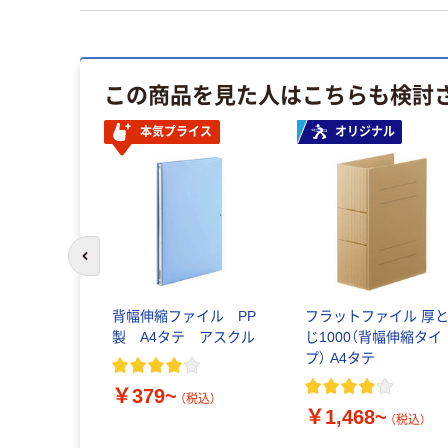
この商品を見た人はこちらも検討
本気プライス
オリジナル
前のスライドへ
背幅伸縮ファイル PP
フラットファイル 厚
製 A4タテ アスクル
じ1000（背幅伸縮タイ
プ） A4タテ
￥379~
（税込）
￥1,468~
（税込）