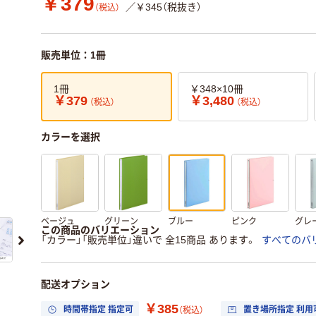
￥379
／￥345（税抜き）
（税込）
販売単位：1冊
1冊
￥348×10冊
￥379
￥3,480
（税込）
（税込）
カラーを選択
ベージュ
グリーン
ブルー
ピンク
グレ
この商品のバリエーション
「カラー」「販売単位」違いで 全15商品 あります。
すべてのバ
配送オプション
￥385
時間帯指定 指定可
置き場所指定 利用
（税込）