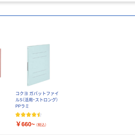
ァ
コクヨ ガバットファイ
ルS（活用・ストロング）
PPラミ
￥660~
（税込）