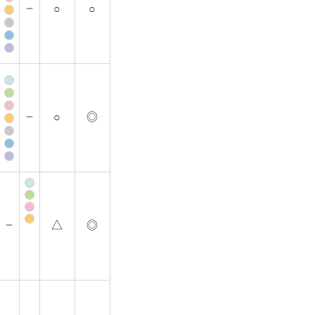
○
○
－
○
◎
－
△
◎
－