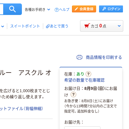
ヘルプ
各種お手続き
0
スイートポイント
あとで買う
カゴ
点
商品情報を印刷する
ルー アスクル オ
在庫：
あり
希望の数量で在庫確認
お届け日：
8月9日（日）
にお届
広げると1,000枚までとじ
け
いため繰り返し使えます。
お急ぎ便：8月8日（土）にお届け
（今から13時間7分以内のご注文で
ットファイル（背幅伸縮）
指定可。追加料金なし）
お届け先：