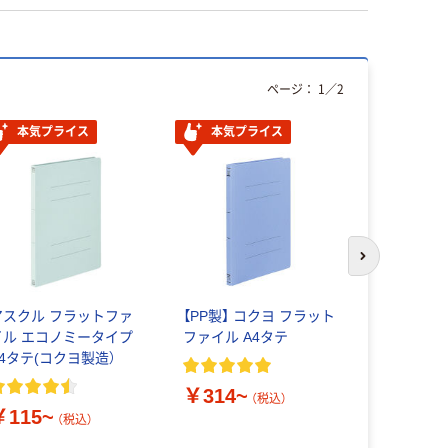
ページ：
1
／
2
本気プライス
本気プライス
人気商品
次のスライド
アスクル フラットファ
【PP製】 コクヨ フラット
プラス フ
イル エコノミータイプ
ファイル A4タテ
ル
A4タテ(コクヨ製造）
￥314~
￥176~
（税込）
￥115~
（税込）