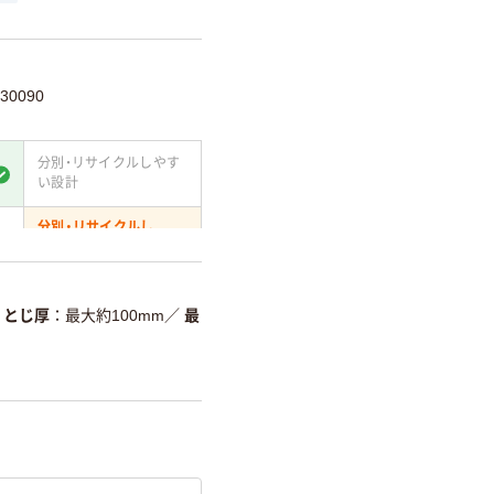
30090
分別・リサイクルしやす
い設計
分別・リサイクルし
やすい設計
て
温室効果ガスなどの
削減
とじ厚
最大約100mm
／
最
詳細「
アスクル商品環境スコ