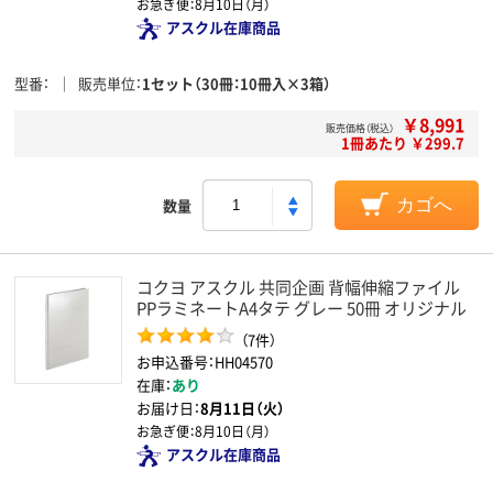
お急ぎ便：
8月10日（月）
アスクル在庫商品
型番
販売単位
1セット（30冊：10冊入×3箱）
￥8,991
販売価格（税込）
1冊あたり ￥299.7
数量
カゴへ
コクヨ アスクル 共同企画 背幅伸縮ファイル
PPラミネートA4タテ グレー 50冊 オリジナル
（7件）
お申込番号：HH04570
在庫：
あり
お届け日：
8月11日（火）
お急ぎ便：
8月10日（月）
アスクル在庫商品