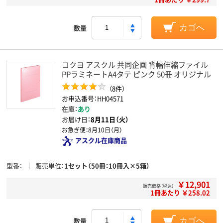
数量
カゴへ
コクヨ アスクル 共同企画 背幅伸縮ファイル
PPラミネートA4タテ ピンク 50冊 オリジナル
（8件）
お申込番号：HH04571
在庫：
あり
お届け日：
8月11日（火）
お急ぎ便：
8月10日（月）
アスクル在庫商品
型番
販売単位
1セット（50冊：10冊入×5箱）
￥12,901
販売価格（税込）
1冊あたり ￥258.02
数量
カゴへ