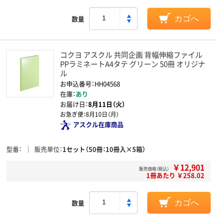
数量
カゴへ
コクヨ アスクル 共同企画 背幅伸縮ファイル
PPラミネートA4タテ グリーン 50冊 オリジナ
ル
お申込番号：HH04568
在庫：
あり
お届け日：
8月11日（火）
お急ぎ便：
8月10日（月）
アスクル在庫商品
型番
販売単位
1セット（50冊：10冊入×5箱）
￥12,901
販売価格（税込）
1冊あたり ￥258.02
数量
カゴへ