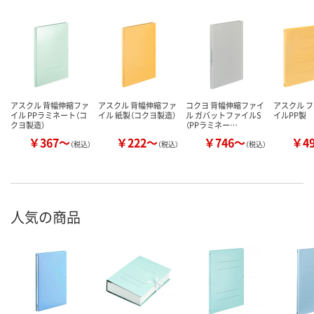
アスクル 背幅伸縮ファ
アスクル 背幅伸縮ファ
コクヨ 背幅伸縮ファイ
アスクル 
イル PPラミネート（コ
イル 紙製（コクヨ製造）
ル ガバットファイルS
イルPP製
クヨ製造）
（PPラミネー…
￥367～
￥222～
￥746～
￥4
（税込）
（税込）
（税込）
人気の商品