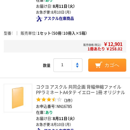
お届け日：
8月11日（火）
お急ぎ便：
8月10日（月）
アスクル在庫商品
型番
販売単位
1セット（50冊：10冊入×5箱）
￥12,901
販売価格（税込）
1冊あたり ￥258.02
数量
カゴへ
コクヨ アスクル 共同企画 背幅伸縮ファイル
PPラミネートA4タテ イエロー 1冊 オリジナル
（3件）
お申込番号：NN16785
在庫：
あり
お届け日：
8月11日（火）
お急ぎ便：
8月10日（月）