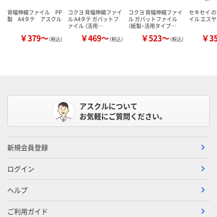
背幅伸縮ファイル PP
コクヨ 背幅伸縮ファイ
コクヨ 背幅伸縮ファイ
セキセイ 
製 A4タテ アスクル
ル A4タテ ガバットフ
ル ガバットファイル
イル エス
ァイル （活用…
（紙製・活用タイプ…
￥379～
￥469～
￥523～
￥3
（税込）
（税込）
（税込）
アスクルについて
お気軽にご質問ください。
新規会員登録
ログイン
ヘルプ
ご利用ガイド