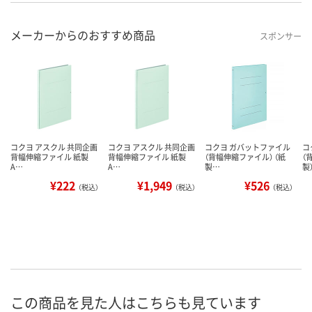
メーカーからのおすすめ商品
スポンサー
コクヨ アスクル 共同企画
コクヨ アスクル 共同企画
コクヨ ガバットファイル
コ
背幅伸縮ファイル 紙製
背幅伸縮ファイル 紙製
（背幅伸縮ファイル） （紙
（
A…
A…
製…
製
¥222
¥1,949
¥526
（税込）
（税込）
（税込）
この商品を見た人はこちらも見ています