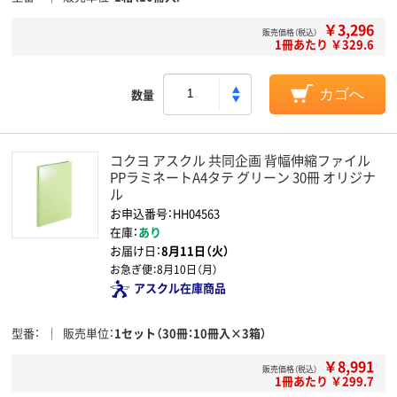
￥3,296
販売価格（税込）
1冊あたり ￥329.6
数量
カゴへ
コクヨ アスクル 共同企画 背幅伸縮ファイル
PPラミネートA4タテ グリーン 30冊 オリジナ
ル
お申込番号：HH04563
在庫：
あり
お届け日：
8月11日（火）
お急ぎ便：
8月10日（月）
アスクル在庫商品
型番
販売単位
1セット（30冊：10冊入×3箱）
￥8,991
販売価格（税込）
1冊あたり ￥299.7