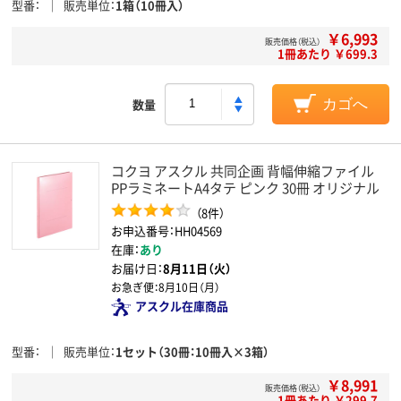
型番
販売単位
1箱（10冊入）
￥6,993
販売価格（税込）
1冊あたり ￥699.3
数量
カゴへ
コクヨ アスクル 共同企画 背幅伸縮ファイル
PPラミネートA4タテ ピンク 30冊 オリジナル
（8件）
お申込番号：HH04569
在庫：
あり
お届け日：
8月11日（火）
お急ぎ便：
8月10日（月）
アスクル在庫商品
型番
販売単位
1セット（30冊：10冊入×3箱）
￥8,991
販売価格（税込）
1冊あたり ￥299.7