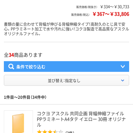
￥334～￥30,733
販売価格（税抜き）
￥367
～
￥33,806
販売価格（税込）
書類の量に合わせて背幅が伸びる背幅伸縮タイプ！高耐久のとじ具で安
心。PPラミネート加工で水や汚れに強い！コクヨ製造で高品質なアスクル
オリジナルファイル。
全
34
商品あります
条件で絞り込む
並び替え：指定なし
1件目～20件目（34件中）
コクヨ アスクル 共同企画 背幅伸縮ファイル
PPラミネートA4タテ イエロー 30冊 オリジナ
ル
（3件）