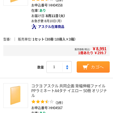
お申込番号：HH04558
在庫：
あり
お届け日：
8月11日（火）
お急ぎ便：
8月10日（月）
アスクル在庫商品
型番
販売単位
1セット（30冊：10冊入×3箱）
￥8,991
販売価格（税込）
1冊あたり ￥299.7
数量
カゴへ
コクヨ アスクル 共同企画 背幅伸縮ファイル
PPラミネートA4タテ イエロー 50冊 オリジナ
ル
（3件）
お申込番号：HH04567
在庫：
あり