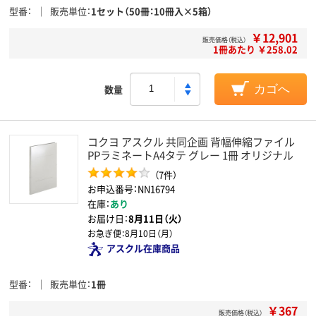
型番
販売単位
1セット（50冊：10冊入×5箱）
￥12,901
販売価格（税込）
1冊あたり ￥258.02
数量
カゴへ
コクヨ アスクル 共同企画 背幅伸縮ファイル
PPラミネートA4タテ グレー 1冊 オリジナル
（7件）
お申込番号：NN16794
在庫：
あり
お届け日：
8月11日（火）
お急ぎ便：
8月10日（月）
アスクル在庫商品
型番
販売単位
1冊
￥367
販売価格（税込）