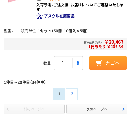
入荷予定：
ご注文後、お届けについてご連絡いたしま
す
アスクル在庫商品
型番
販売単位
1セット（50冊：10冊入×5箱）
￥20,467
販売価格（税込）
1冊あたり ￥409.34
数量
カゴへ
1件目～20件目（34件中）
1
2
前のページへ
次のページへ