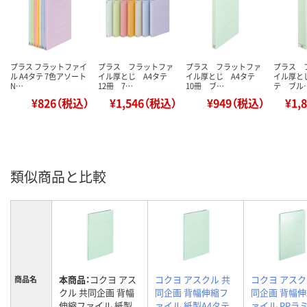
プラス フラットファイ
プラス フラットファ
プラス フラットファ
プラス 
ル A4タテ 7色アソート
イル厚とじ A4タテ
イル厚とじ A4タテ
イル厚とじ
N…
12冊 7…
10冊 ブ…
テ ブル
¥826（税込）
¥1,546（税込）
¥949（税込）
¥1,
類似商品と比較
本商品：
コクヨ アス
コクヨ アスクル 共
コクヨ アスク
商品名
クル 共同企画 背幅
同企画 背幅伸縮フ
同企画 背幅
伸縮ファイル 紙製
ァイル 紙製A4タテ
ァイル PPラ