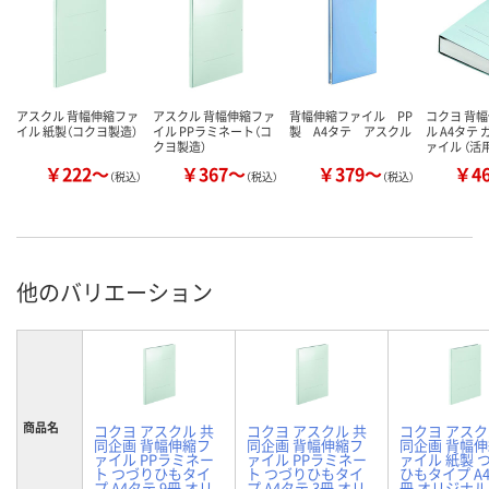
アスクル 背幅伸縮ファ
アスクル 背幅伸縮ファ
背幅伸縮ファイル PP
コクヨ 背
イル 紙製（コクヨ製造）
イル PPラミネート（コ
製 A4タテ アスクル
ル A4タテ
クヨ製造）
ァイル （活
￥222～
￥367～
￥379～
￥4
（税込）
（税込）
（税込）
他のバリエーション
商品名
コクヨ アスクル 共
コクヨ アスクル 共
コクヨ アスク
同企画 背幅伸縮フ
同企画 背幅伸縮フ
同企画 背幅
ァイル PPラミネー
ァイル PPラミネー
ァイル 紙製 
ト つづりひもタイ
ト つづりひもタイ
ひもタイプ A4
プ A4タテ 9冊 オリ
プ A4タテ 3冊 オリ
冊 オリジナル