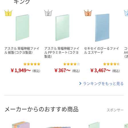
キング
アスクル 背幅伸縮ファイ
アスクル 背幅伸縮ファイ
セキセイ のびーるファイ
コ
ル 紙製（コクヨ製造）
ル PPラミネート（コクヨ
ル エスヤード
A
製造）
（
￥1,949～
￥367～
￥3,467～
（税込）
（税込）
（税込）
ランキングをもっと見る
メーカーからのおすすめ商品
スポンサー