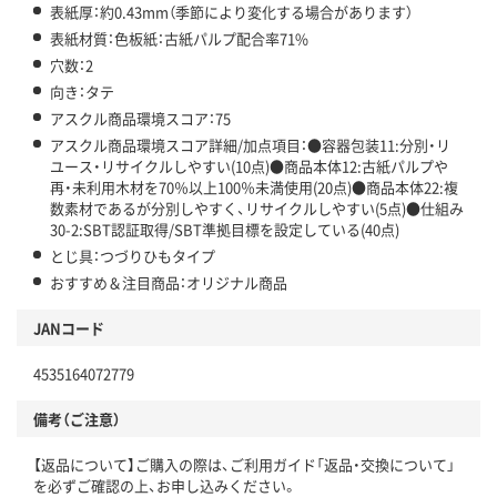
表紙厚：約0.43mm（季節により変化する場合があります）
表紙材質：色板紙：古紙パルプ配合率71%
穴数：2
向き：タテ
アスクル商品環境スコア：75
アスクル商品環境スコア詳細/加点項目：●容器包装11:分別・リ
ユース・リサイクルしやすい(10点)●商品本体12:古紙パルプや
再・未利用木材を70％以上100％未満使用(20点)●商品本体22:複
数素材であるが分別しやすく、リサイクルしやすい(5点)●仕組み
30-2:SBT認証取得/SBT準拠目標を設定している(40点)
とじ具：つづりひもタイプ
おすすめ＆注目商品：オリジナル商品
JANコード
4535164072779
備考（ご注意）
【返品について】ご購入の際は、ご利用ガイド「返品・交換について」
を必ずご確認の上、お申し込みください。