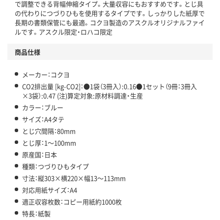
この商品の環境配慮ポイントです。下記商品詳細「
で調整できる背幅伸縮タイプ。大量収容にもおすすめです。とじ具
アスクル商品環境スコア詳細／加点項目
」で確認できます。
の代わりにつづりひもを使用するタイプです。しっかりした紙厚で
長期の書類保管にも最適。コクヨ製造のアスクルオリジナルファイ
ルです。アスクル限定・ロハコ限定
商品仕様
メーカー：コクヨ
CO2排出量 [kg-CO2]：●1袋（3冊入）:0.16●1セット（9冊：3冊入
×3袋）:0.47 (注)算定対象:原材料調達・生産
カラー：ブルー
サイズ：A4タテ
とじ穴間隔：80mm
とじ厚：1～100mm
原産国：日本
種類：つづりひもタイプ
寸法：縦303×横220×幅13～113mm
対応用紙サイズ：A4
適正収容枚数：コピー用紙約1000枚
特長：紙製