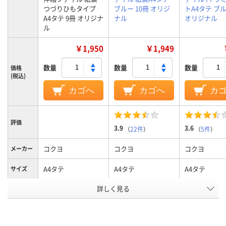
つづりひもタイプ
ブルー 10冊 オリジ
トA4タテ ブル
A4タテ 9冊 オリジナ
ナル
オリジナル
ル
￥1,950
￥1,949
数量
数量
数量
価格
(税込)
カゴへ
カゴへ
カ
評価
3.9
3.6
（
22件
）
（
5件
）
コクヨ
コクヨ
コクヨ
メーカー
A4タテ
A4タテ
A4タテ
サイズ
カラーグ
詳しく見る
ブルー系
ブルー系
ブルー系
ループ
タテ
タテ
タテ
向き