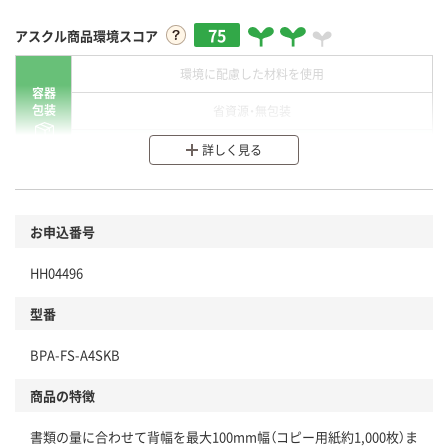
75
アスクル商品環境スコア
環境に配慮した材料を使用
容器
包装
省資源・無包装
分別・リサイクルしやすい設計
詳しく見る
環境に配慮した材料を使用
商品
お申込番号
本体
省資源・省エネ・節水
HH04496
分別・リサイクルしやすい設計
型番
独自の回収スキームがある
BPA-FS-A4SKB
仕組
アスクルで資源循環している
商品の特徴
温室効果ガスなどの削減
書類の量に合わせて背幅を最大100mm幅（コピー用紙約1,000枚）ま