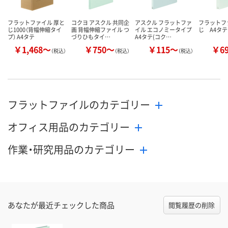
フラットファイル 厚と
コクヨ アスクル 共同企
アスクル フラットファ
フラットフ
じ1000（背幅伸縮タイ
画 背幅伸縮ファイル つ
イル エコノミータイプ
じ A4タ
プ） A4タテ
づりひもタイ…
A4タテ(コク…
￥1,468～
￥750～
￥115～
￥6
（税込）
（税込）
（税込）
フラットファイルのカテゴリー
オフィス用品のカテゴリー
作業・研究用品のカテゴリー
あなたが最近チェックした商品
閲覧履歴の削除