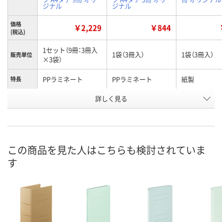
ジナル
ジナル
価格
￥2,229
￥844
(税込)
1セット（9冊：3冊入
1袋（3冊入）
1袋（3冊入）
販売単位
×3袋）
PPラミネート
PPラミネート
紙製
特長
お申込番
詳しく見る
HH04523
NN16784
NN16771
号
あり
あり
あり
在庫
8月7日（金）
8月7日（金）
8月7日（金）
お届け日
この商品を見た人はこちらも検討されていま
す
数量
数量
数量
カゴへ
カゴへ
カ