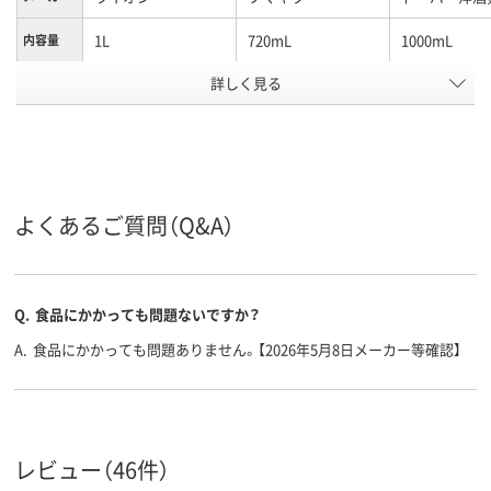
1L
720mL
1000mL
内容量
詳しく見る
液体
液体
詰め替えボト
形状
業務用
商品特徴
弱酸性
酸性
中性
液性
アスクル
よくあるご質問（Q&A）
商品環境
15
スコア
Q.
食品にかかっても問題ないですか？
A.
食品にかかっても問題ありません。【2026年5月8日メーカー等確認】
レビュー（46件）