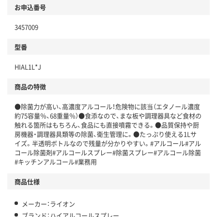
お申込番号
3457009
型番
HIAL1L*J
商品の特徴
●除菌力が高い、高濃度アルコール！危険物に該当（エタノール濃度
約75容量％、68重量％）●食添なので、まな板や調理器具など食材の
触れる箇所はもちろん、食品にも直接噴霧できる。●品質保持や厨
房機器・調理器具類等の除菌、衛生管理に。●たっぷり使える1Lサ
イズ。半透明ボトルなので残量が分かりやすい。#アルコール#アル
コール除菌剤#アルコールスプレー#除菌スプレー#アルコール除菌
#キッチンアルコール#業務用
商品仕様
メーカー：ライオン
ブランド：ハイアルコールスプレー