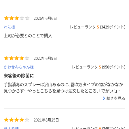
2026年6月6日
わに様
レビューランク
S
(3429ポイント)
上司が必要とのことで購入
2022年6月9日
かわせみちゃん様
レビューランク
S
(950ポイント)
来客後の除菌に
手指消毒のスプレーは沢山あるのに、霧吹きタイプの物がなかなか
見つからず…やっとこちらを見つけ注文したところ、「でかい！」と
言ってしまいました（笑）思ってる以上に大きいです。まぁ別に問題
続きを見る
ないですが…この容量でこの値段はコスパいいと思います。怪しい
感じの除菌スプレーではなく、シンプルな製品であることにも好感
がもてました。来客後に、シュッシュとしています。ただ、フローリ
2021年8月25日
ングだとしぶきが、あとで白く残る事がありますのでご注意を。
購入者様
レビューランク
A
(349ポイント)