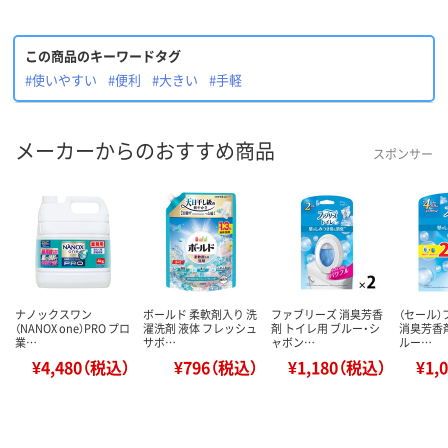
この商品のキーワードタグ
#使いやすい
#便利
#大きい
#手軽
メーカーからのおすすめ商品
スポンサー
ナノックスワン
ボールド 柔軟剤入り 洗
ファブリーズ 消臭芳香
（セール
（NANOX one）PRO プロ
濯洗剤 液体 フレッシュ
剤 トイレ用 ブルー・シ
消臭芳香剤
業…
サボ…
ャボン…
ルー…
¥4,480（税込）
¥796（税込）
¥1,180（税込）
¥1,