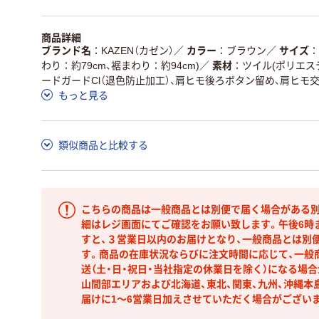
商品詳細
ブランド名
KAZEN（カゼン）
／
カラー
ブラウン
／
サイズ
わり：約79cm、裾まわり：約94cm)
／
素材
ツイル(ポリエステ
ードガードCl（退色防止加工）、肩ヒモ後ろボタン留め、肩ヒモ
もっと見る
類似商品と比較する
こちらの商品は一般商品とは別便で届く場合がある別
細はレジ画面にてご確認をお願い致します。午後6時
すと、３営業日以内のお届けとなり、一般商品とは別
す。商品の在庫状況ならびに注文時間に応じて、一般
送（土・日・祝日・当社指定の休業日を除く）になる場
山間部エリアおよび北海道、東北、関東、九州、沖縄本
届けに1～6営業日加えさせていただく場合がござい