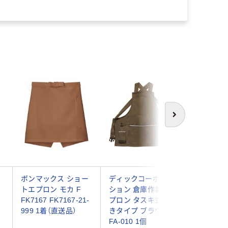
次へ
テ
ボンマックス ショー
ディックコーポレー
2WAYエ
ロ
トエプロン モカ F
ション 倉庫作業用エ
ージュ×茶
FK7167 FK7167-21-
プロン タスキ式胸付
1604-C
999 1着（直送品）
きタイプ ブラウン
サンペッ
FA-010 1個
（直送品）