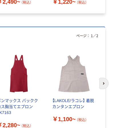
￥2,490~
￥1,220~
￥1,540
（税込）
（税込）
ページ：
1
／
2
次のスライド
ボンマックス バックク
【LAKOLE/ラコレ】 着脱
撥水エプロン
ロス胸当てエプロン
カンタンエプロン
1804 サ
K7163
ペックスイ
￥1,100~
（税込）
￥2,280~
￥2,013
（税込）