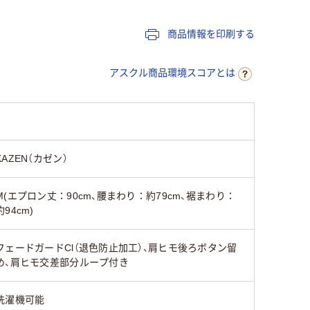
商品情報を印刷する
アスクル商品環境スコアとは
KAZEN（カゼン）
M(エプロン丈：90cm、腰まわり：約79cm、裾まわり：
約94cm)
フェードガードCl（退色防止加工）、肩ヒモ後ろボタン留
め、肩ヒモ交差部分ループ付き
洗濯機可能