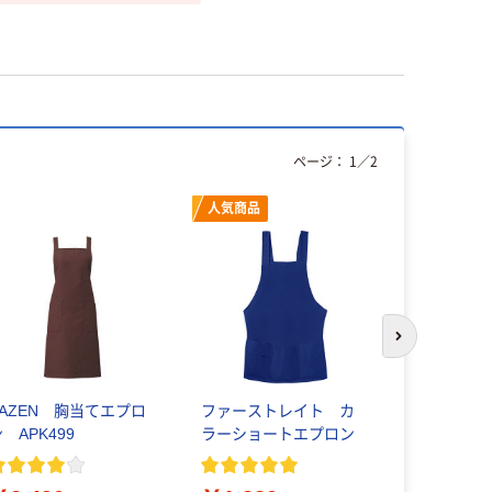
ページ：
1
／
2
人気商品
次のスライド
KAZEN 胸当てエプロ
ファーストレイト カ
ハピラ ロ
 APK499
ラーショートエプロン
ン