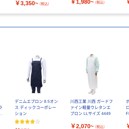
￥1,980~
￥3,350~
MONTBLANC（モンブラ
（税込）
（税込）
ン）
デニムエプロン 8.5オン
川西工業 川西 ガードフ
ラ
ス ディックコーポレー
ァイン軽量ウレタンエ
ション
プロン LLサイズ 4449
F
￥2,070~
（税込）