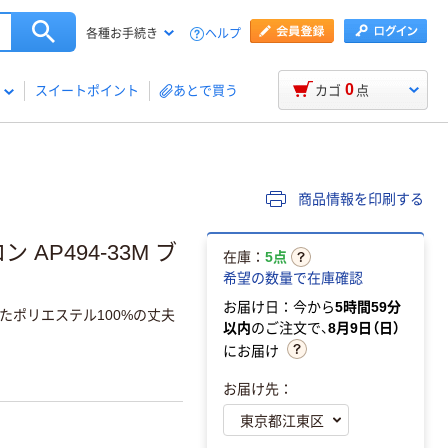
ヘルプ
各種お手続き
0
スイートポイント
あとで買う
カゴ
点
商品情報を印刷する
AP494-33M ブ
在庫：
5点
希望の数量で在庫確認
お届け日：今から
5時間59分
たポリエステル100%の丈夫
以内
のご注文で、
8月9日（日）
にお届け
お届け先：