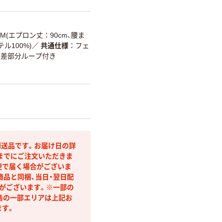
M(エプロン丈：90cm、腰ま
ル100%)
／
共通仕様
フェ
交差部分ループ付き
送品です。お届け日の詳
までにご注文いただきま
便で届く場合がございま
商品と同梱、当日・翌日配
合がございます。※一部の
島の一部エリアは上記お
ます。