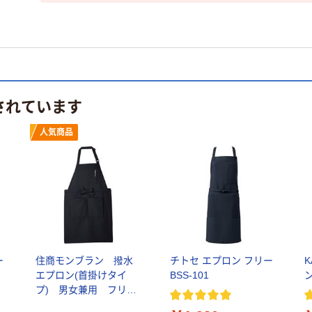
されています
人気商品
ー
住商モンブラン 撥水
チトセ エプロン フリー
エプロン(首掛けタイ
BSS-101
ン
プ) 男女兼用 フリー
サイズ