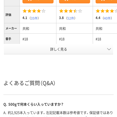
評価
4.1
3.8
4.4
（
35件
）
（
52件
）
（
40件
）
共和
共和
共和
メーカー
#18
#18
#18
番手
カラーグ
詳しく見る
ブラウン系
ブラウン系
ブラウン系
ループ
輪ゴム・ゴムバンド
輪ゴム・ゴムバンド
輪ゴム・ゴム
種別
アスクル
商品環境
よくあるご質問（Q&A）
25
45
スコア
Q.
500gで何本くらい入っていますか？
A.
約2,925本入っています。左記記載本数は参考値です。保証値ではあり