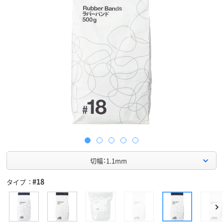
切幅：1.1mm
#18
タイプ