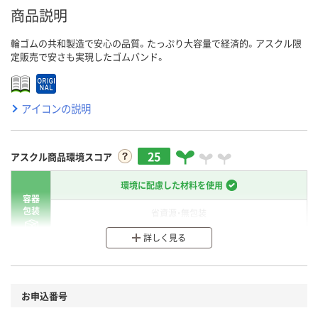
商品説明
輪ゴムの共和製造で安心の品質。たっぷり大容量で経済的。アスクル限
定販売で安さも実現したゴムバンド。
アイコンの説明
25
アスクル商品環境スコア
環境に配慮した材料を使用
容器
包装
省資源・無包装
詳しく見る
分別・リサイクルしやすい設計
環境に配慮した材料を使用
商品
お申込番号
本体
省資源・省エネ・節水