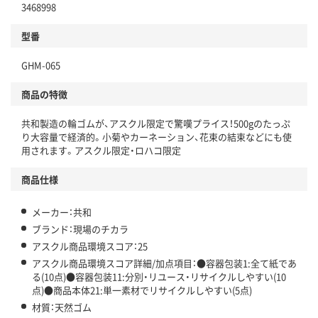
3468998
分別・リサイクルしやすい設計
型番
独自の回収スキームがある
GHM-065
仕組
アスクルで資源循環している
商品の特徴
温室効果ガスなどの削減
共和製造の輪ゴムが、アスクル限定で驚嘆プライス！500gのたっぷ
この商品の環境配慮ポイントです。下記商品詳細「
り大容量で経済的。小菊やカーネーション、花束の結束などにも使
アスクル商品環境スコア詳細／加点項目
」で確認できます。
用されます。アスクル限定・ロハコ限定
商品仕様
メーカー：共和
ブランド：現場のチカラ
アスクル商品環境スコア：25
アスクル商品環境スコア詳細/加点項目：●容器包装1:全て紙であ
る(10点)●容器包装11:分別・リユース・リサイクルしやすい(10
点)●商品本体21:単一素材でリサイクルしやすい(5点)
材質：天然ゴム