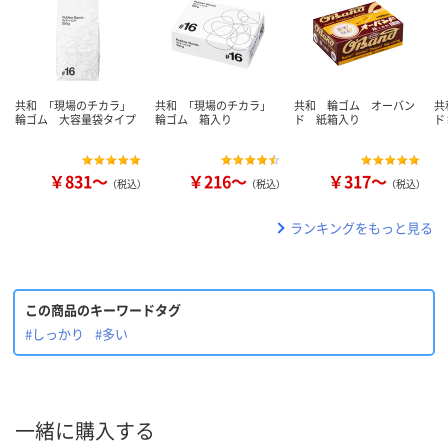
共和 「現場のチカラ」
共和 「現場のチカラ」
共和 輪ゴム オーバン
共
輪ゴム 大容量袋タイプ
輪ゴム 箱入り
ド 紙箱入り
ド
￥831～
￥216～
￥317～
（税込）
（税込）
（税込）
ランキングをもっと見る
この商品のキーワードタグ
#しっかり
#多い
一緒に購入する