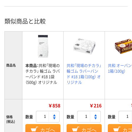
類似商品と比較
本商品：
共和「現場の
共和「現場のチカラ」
共和 オーバンド
商品名
チカラ」 輪ゴム ラバ
輪ゴム ラバーバン
1箱（100g）
ーバンド #18 1袋
ド #18 1箱（100g） オ
（500g） オリジナル
リジナル
￥858
￥216
数量
数量
数量
価格
(税込)
カゴへ
カゴへ
カ