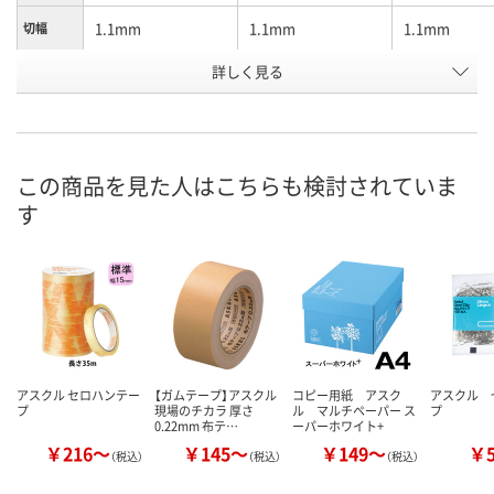
1.1mm
1.1mm
1.1mm
切幅
詳しく見る
#14
#14
#16
タイプ
お申込番
AR38262
9411197
3469055
号
あり
あり
あり
在庫
この商品を見た人はこちらも検討されていま
す
8月8日（土）
8月8日（土）
8月8日（土）
お届け日
数量
数量
数量
カゴへ
カゴへ
カ
アスクル セロハンテー
【ガムテープ】アスクル
コピー用紙 アスク
アスクル 
プ
現場のチカラ 厚さ
ル マルチペーパー ス
プ
0.22mm 布テ…
ーパーホワイト+
￥216～
￥145～
￥149～
￥
（税込）
（税込）
（税込）