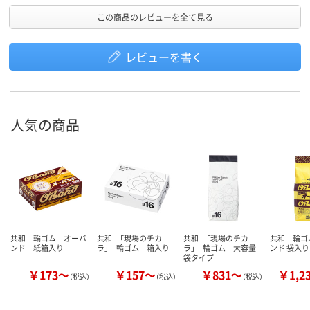
この商品のレビューを全て見る
レビューを書く
人気の商品
共和 輪ゴム オーバ
共和 「現場のチカ
共和 「現場のチカ
共和 輪ゴ
ンド 紙箱入り
ラ」 輪ゴム 箱入り
ラ」 輪ゴム 大容量
ンド 袋入り
袋タイプ
￥173～
￥157～
￥831～
￥1,2
（税込）
（税込）
（税込）