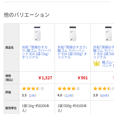
他のバリエーション
共和 「現場のチカ
共和「現場のチカラ」
共和「現場の
商品名
ラ」輪ゴム ラバーバ
輪ゴム ラバーバン
輪ゴム ラバ
ンド #14 1袋（1kg）
ド #14 1袋（500g） オ
ド #16 1袋（50
オリジナル
リジナル
リジナル
輪ゴム
バンド 1
価格
￥1,527
￥901
(税込)
評価
3.5
4.0
3.9
（
2件
）
（
22件
）
（
89件
）
1袋（1kg・約8200本
1袋（500g・約4100本
販売単位
入）
入）