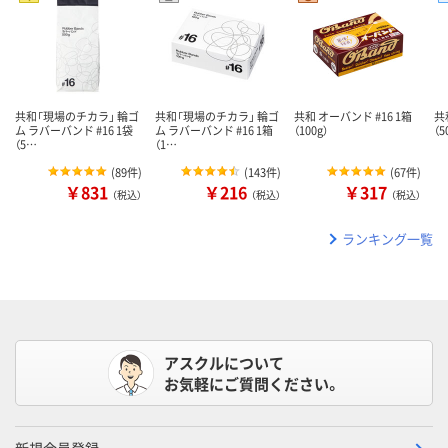
共和「現場のチカラ」 輪ゴ
共和「現場のチカラ」 輪ゴ
共和 オーバンド #16 1箱
共
ム ラバーバンド #16 1袋
ム ラバーバンド #16 1箱
（100g）
（5
（5…
（1…
(
89件
)
(
143件
)
(
67件
)
￥831
￥216
￥317
（税込）
（税込）
（税込）
ランキング一覧
アスクルについて
お気軽にご質問ください。