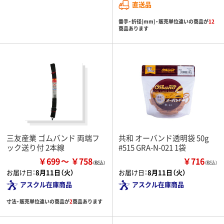
直送品
番手・折径(mm)・販売単位違いの商品が
12
商品あります
三友産業 ゴムバンド 両端フ
共和 オーバンド透明袋 50g
ック送り付 2本線
#515 GRA-N-021 1袋
￥699
￥758
￥716
（税込）
お届け日：
8月11日（火）
お届け日：
8月11日（火）
アスクル在庫商品
アスクル在庫商品
寸法・販売単位違いの商品が
2
商品あります