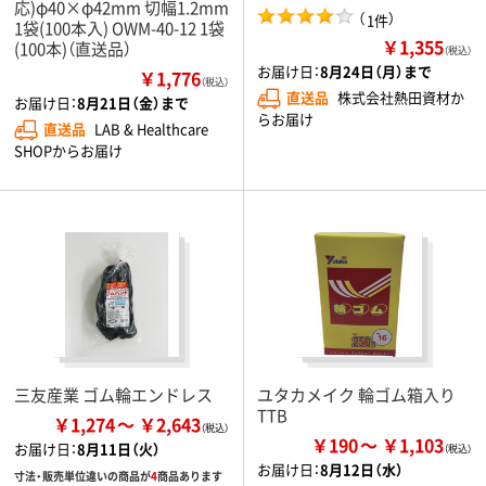
応)φ40×φ42mm 切幅1.2mm
（
）
1件
1袋(100本入) OWM-40-12 1袋
￥1,355
(100本)（直送品）
（税込）
お届け日：
8月24日（月）まで
￥1,776
（税込）
直送品
株式会社熱田資材か
お届け日：
8月21日（金）まで
らお届け
直送品
LAB & Healthcare
SHOPからお届け
三友産業 ゴム輪エンドレス
ユタカメイク 輪ゴム箱入り
TTB
￥1,274
￥2,643
￥190
￥1,103
お届け日：
8月11日（火）
お届け日：
8月12日（水）
寸法・販売単位違いの商品が
4
商品あります