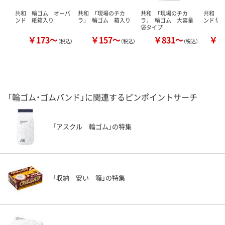
共和 輪ゴム オーバ
共和 「現場のチカ
共和 「現場のチカ
共和 
ンド 紙箱入り
ラ」 輪ゴム 箱入り
ラ」 輪ゴム 大容量
ンド 袋
袋タイプ
￥173～
￥157～
￥831～
￥1
（税込）
（税込）
（税込）
「輪ゴム・ゴムバンド」に関連するピンポイントサーチ
「アスクル 輪ゴム」の特集
「収納 安い 箱」の特集