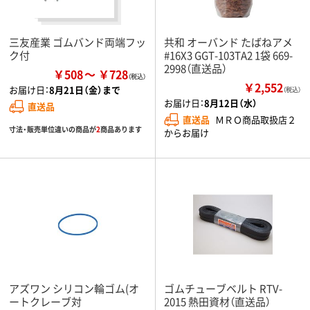
三友産業 ゴムバンド両端フッ
共和 オーバンド たばねアメ
ク付
#16X3 GGT-103TA2 1袋 669-
2998（直送品）
￥508
￥728
￥2,552
お届け日：
8月21日（金）まで
（税込）
お届け日：
8月12日（水）
直送品
直送品
ＭＲＯ商品取扱店２
寸法・販売単位違いの商品が
2
商品あります
からお届け
アズワン シリコン輪ゴム(オ
ゴムチューブベルト RTV-
ートクレーブ対
2015 熱田資材（直送品）