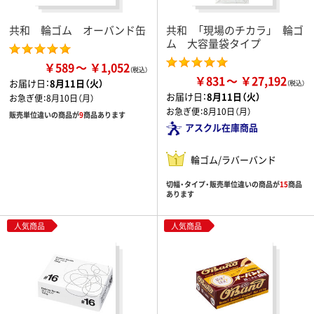
共和 輪ゴム オーバンド缶
共和 「現場のチカラ」 輪ゴ
ム 大容量袋タイプ
￥589
￥1,052
￥831
￥27,192
お届け日：
8月11日（火）
お届け日：
8月11日（火）
お急ぎ便：
8月10日（月）
お急ぎ便：
8月10日（月）
販売単位違いの商品が
9
商品あります
アスクル在庫商品
輪ゴム/ラバーバンド
切幅・タイプ・販売単位違いの商品が
15
商品
あります
人気商品
人気商品