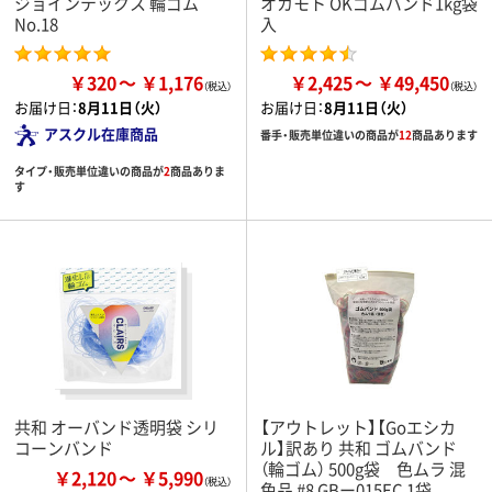
ジョインテックス 輪ゴム
オカモト OKゴムバンド1kg袋
No.18
入
￥320
￥1,176
￥2,425
￥49,450
お届け日：
8月11日（火）
お届け日：
8月11日（火）
アスクル在庫商品
番手・販売単位違いの商品が
12
商品あります
タイプ・販売単位違いの商品が
2
商品ありま
す
共和 オーバンド透明袋 シリ
【アウトレット】【Goエシカ
コーンバンド
ル】訳あり 共和 ゴムバンド
（輪ゴム） 500g袋 色ムラ 混
￥2,120
￥5,990
色品 #8 GBー015EC 1袋