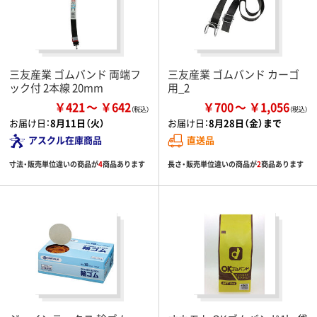
三友産業 ゴムバンド 両端フ
三友産業 ゴムバンド カーゴ
ック付 2本線 20mm
用_2
￥421
￥642
￥700
￥1,056
お届け日：
8月11日（火）
お届け日：
8月28日（金）まで
アスクル在庫商品
直送品
寸法・販売単位違いの商品が
4
商品あります
長さ・販売単位違いの商品が
2
商品あります