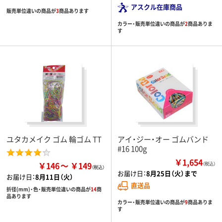
アスクル在庫商品
販売単位違いの商品が
3
商品あります
カラー・販売単位違いの商品が
2
商品ありま
す
ユタカメイク ゴム 輪ゴム TT
アイ・ジー・オー ゴムバンド
#16 100g
￥1,654
￥146
￥149
（税込）
お届け日：
8月25日（火）まで
お届け日：
8月11日（火）
直送品
折径(mm)・色・販売単位違いの商品が
14
商
品あります
カラー・販売単位違いの商品が
9
商品ありま
す