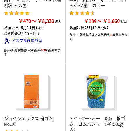
明袋 アメ色
ック 少量 カラー
￥470
￥8,330
￥184
￥1,660
お届け日：
8月11日（火）
お届け日：
8月11日（火）
お急ぎ便：
8月10日（月）
カラー・販売単位違いの商品が
13
商品ありま
す
アスクル在庫商品
番手・販売単位違いの商品が
109
商品ありま
す
ジョインテックス 輪ゴム
アイ・ジー・オー IGO 輪ゴ
No.16
ム ゴムバンド 1袋（500g
入）