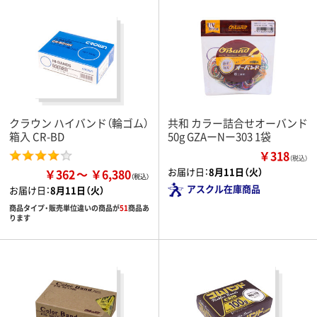
クラウン ハイバンド（輪ゴム）
共和 カラー詰合せオーバンド
箱入 CR-BD
50g GZAーNー303 1袋
￥318
（税込）
お届け日：
8月11日（火）
￥362
￥6,380
アスクル在庫商品
お届け日：
8月11日（火）
商品タイプ・販売単位違いの商品が
51
商品あ
ります