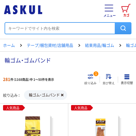
カゴ
メニュー
ホーム
テープ/梱包資材/店舗用品
結束用品/輪ゴム
輪ゴ
輪ゴム・ゴムバンド
1
281
件（1168商品）中 1～50件を表示
表示切替
絞り込み
並び替え
輪ゴム・ゴムバンド
絞り込み
人気商品
人気商品