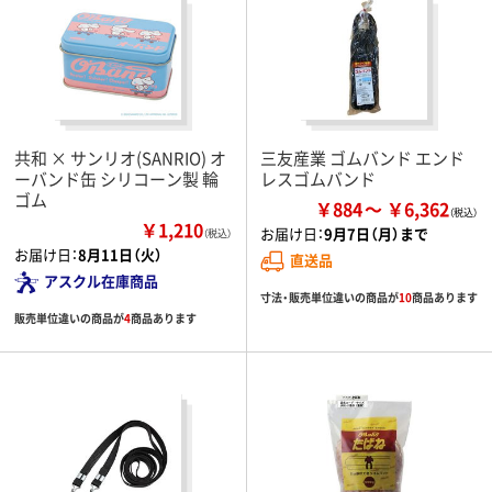
共和 × サンリオ(SANRIO) オ
三友産業 ゴムバンド エンド
ーバンド缶 シリコーン製 輪
レスゴムバンド
ゴム
￥884
￥6,362
￥1,210
お届け日：
9月7日（月）まで
（税込）
お届け日：
8月11日（火）
直送品
アスクル在庫商品
寸法・販売単位違いの商品が
10
商品あります
販売単位違いの商品が
4
商品あります