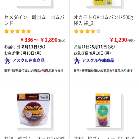
セメダイン 輪ゴム ゴムバ
オカモト OKゴムバンド500g
ンド
袋入 袋_3
￥336
￥1,890
￥1,290
（税込）
お届け日：
8月11日（火）
お届け日：
8月11日（火）
お急ぎ便：
8月10日（月）
お急ぎ便：
8月10日（月）
アスクル在庫商品
アスクル在庫商品
番手・販売単位違いの商品が
5
商品あります
番手・販売単位違いの商品が
3
商品あります
共和 輪ゴム オーバンド透
共和 輪ゴム オーバンドパ