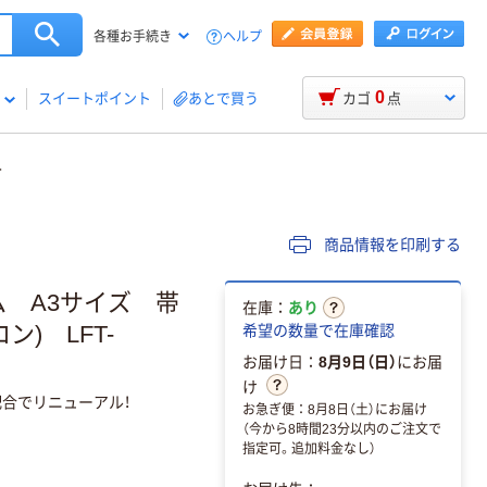
ヘルプ
各種お手続き
0
スイートポイント
あとで買う
カゴ
点
商品情報を印刷する
 A3サイズ 帯
在庫：
あり
ン) LFT-
希望の数量で在庫確認
お届け日：
8月9日（日）
にお届
け
合でリニューアル！
お急ぎ便：8月8日（土）にお届け
（今から8時間23分以内のご注文で
指定可。追加料金なし）