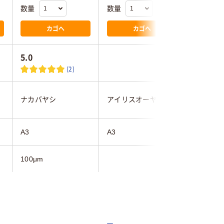
数量
数量
数量
カゴへ
カゴへ
5.0
4.7
(2)
アコ・ブ
ナカバヤシ
アイリスオーヤマ
パン
A3
A3
A3
100μm
75μm
グロス
グロス
グロス
グロス
グロス