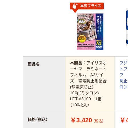
本気プライス
本商品：
アイリスオ
フジ
商品名
ーヤマ ラミネート
トフ
フィルム A3サイ
フ 
ズ 帯電防止剤配合
防止
(静電気防止)
ロン
100μ(ミクロン)
LFT-A3100 1箱
（100枚入）
￥3,420
￥4
価格（税込）
（税込）