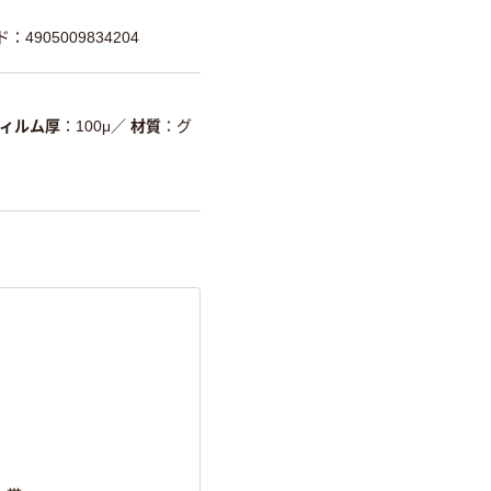
：4905009834204
ィルム厚
100μ
／
材質
グ