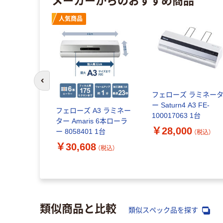
人気商品
前のスライドへ
ーラーラミネ
フェローズ ラミネー
17A4 1台
ー Saturn4 A3 FE-
フェローズ A3 ラミネー
100017063 1台
ター Amaris 6本ローラ
（税込）
￥28,000
ー 8058401 1台
（税込）
￥30,608
（税込）
類似商品と比較
類似スペック品を探す