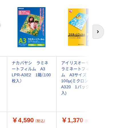
次へ
ナカバヤシ ラミネ
アイリスオーヤマ
アコ・ブ
め
ートフィルム A3
ラミネートフィル
パン パ
LPR-A3E2 1箱（100
ム A3サイズ
ム A3サ
枚入）
100μ(ミクロン) LZ-
（303×4
A320 1パック(20枚
ミクロ
入)
YV075A
￥4,590
￥1,370
￥3,3
（税込）
（税込）