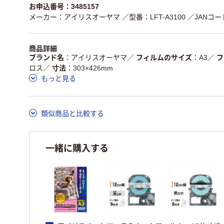
お申込番号：3485157
メーカー：アイリスオーヤマ
／型番：LFT-A3100
／JANコード
商品詳細
ブランド名
アイリスオーヤマ
／
フィルムのサイズ
A3
／
フ
ロス
／
寸法
303×426mm
もっと見る
類似商品と比較する
一緒に購入する