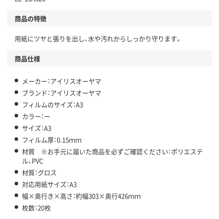
商品の特徴
用紙にツヤと張りを出し、水や汚れからしっかり守ります。
商品仕様
メーカー：アイリスオーヤマ
ブランド：アイリスオーヤマ
フィルムのサイズ：A3
カラー：ー
サイズ：A3
フィルム厚：0.15ｍｍ
材質 ※お手元に届いた商品を必ずご確認ください：ポリエステ
ル、PVC
材質：グロス
対応用紙サイズ：A3
幅×奥行き×高さ：約幅303×奥行426ｍｍ
枚数：20枚