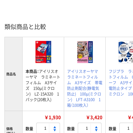
類似商品と比較
本商品：
アイリスオ
アイリスオーヤマ
フジプラ ラ
商品名
ーヤマ ラミネート
ラミネートフィル
トフィルム 
フィルム A3サイ
ム A3サイズ 帯電
ーフ A3サ
ズ 150μ(ミクロ
防止剤配合(静電気
電防止タイプ 
ン) LZ-15A320 1
防止) 100μ(ミクロ
ミクロン 10
パック(20枚入)
ン) LFT-A3100 1
箱（100枚入）
￥1,930
￥3,420
￥4
数量
数量
数量
価格