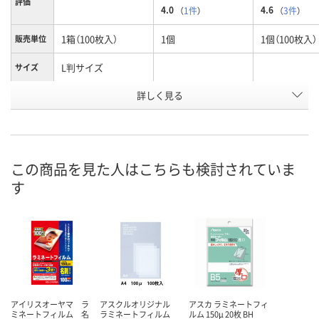
評価
4.0
4.6
（
1件
）
（
3件
）
1箱（100枚入）
1個
1個（100枚入）
販売単位
L判サイズ
サイズ
詳しく見る
100枚
100枚
100枚
枚数
お申込番
460815
H652161
460806
号
あり
あり
あり
在庫
この商品を見た人はこちらも検討されていま
す
8月9日（日）
8月9日（日）
8月8日（土）
お届け日
数量
数量
数量
カゴへ
カゴへ
カ
アイリスオーヤマ ラ
アスクルオリジナル
アスカ ラミネートフィ
ミネートフィルム 名
ラミネートフィルム
ルム 150μ 20枚 BH