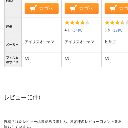
(税込)
カゴへ
カゴへ
カ
評価
4.1
3.8
（
54件
）
（
13件
）
アイリスオーヤマ
アイリスオーヤマ
ヒサゴ
メーカー
フィルム
A3
A3
A3
のサイズ
グロス
グロス
グロス
材質
レビュー（0件）
投稿されたレビューはまだありません。お客様のレビューコメントをお
待ちしています。