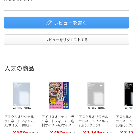
レビューを書く
レビューをリクエストする
人気の商品
アスクルオリジナル
アイリスオーヤマ ラ
アスクルオリジナル
アスクル
ラミネートフィルム
ミネートフィルム 名
ラミネートフィルム
ラミネー
A3サイズ 100μ…
刺サイズ～A3サイズ…
75μ（ミクロン）
150μ（ミク
￥803～
￥467～
￥1,149～
￥3,1