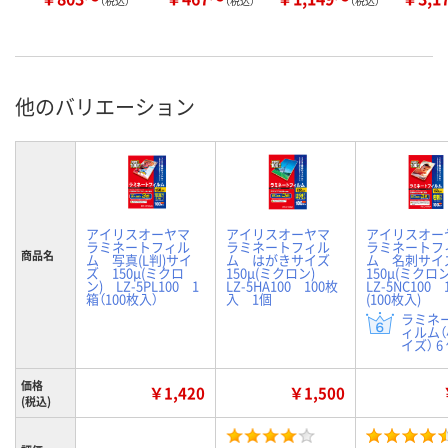
（税込）
（税込）
（税込）
他のバリエーション
アイリスオーヤマ
アイリスオーヤマ
アイリスオ
ラミネートフィル
ラミネートフィル
ラミネートフ
商品名
ム 写真(L判)サイ
ム はがきサイズ
ム 名刺サ
ズ 150μ(ミクロ
150μ(ミクロン)
150μ(ミクロ
ン) LZ-5PL100 1
LZ-5HA100 100枚
LZ-5NC100 
箱（100枚入）
入 1個
(100枚入)
ラミネ
ィルム
イズ） 6
価格
￥1,420
￥1,500
(税込)