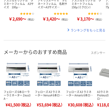
アスクルオリジナル ラ
アイリスオーヤマ ラミ
アスクルオリジナル ラ
ア
ミネートフィルム A3サ
ネートフィルム 名刺サ
ミネートフィルム
ミ
イズ 100μ…
イズ～A3サイズ…
150μ（ミクロン）
7
￥2,690～
￥3,420～
￥3,170～
（税込）
（税込）
（税込）
ランキングをもっと見る
メーカーからのおすすめ商品
スポンサー
フェローズ 6本ローラ
フェローズ A3 ラミネ
フェローズ A3 ラミネ
A3ラミ
ーラミネーター Zeus3
ーター Venus4 6本ロ…
ーター Amaris 6本ロ…
Proteus5
A…
ロ…
¥41,500（税込）
¥53,694（税込）
¥30,608（税込）
¥118,