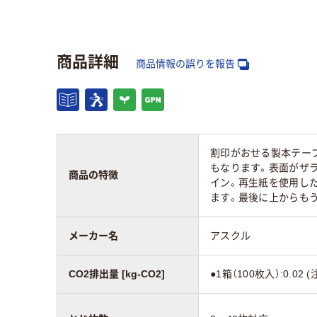
アスクル商品環境
61
61
スコア
商品詳細
商品情報の誤りを報告
割印がおせる製本テー
もなります。表面がザ
商品の特徴
イン。再生紙を使用した
ます。最後に上からも
メーカー名
アスクル
CO2排出量 [kg-CO2]
●1箱（100枚入）:0.0