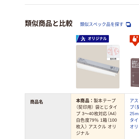
類似商品と比較
類似スペック品を探す
オリジナル
本商品：
製本テープ
アス
商品名
（契印用） 袋とじタイ
プ（
プ 3～40枚対応（A4）
25
白色度79％ 1箱（100
タイ
枚入） アスクル オリ
オリ
ジナル