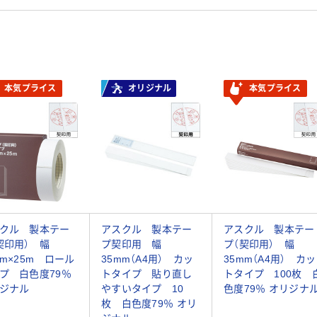
本気プライス
オリジナル
本気プライス
クル 製本テー
アスクル 製本テー
アスクル 製本テー
契印用） 幅
プ契印用 幅
プ（契印用） 幅
mm×25m ロール
35mm（A4用） カッ
35mm（A4用） カッ
プ 白色度79％
トタイプ 貼り直し
トタイプ 100枚 
ジナル
やすいタイプ 10
色度79％ オリジナ
枚 白色度79％ オリ