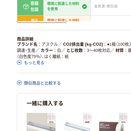
容器
環境に配慮した材料
省資源・無包装
を使用
包装
詳しく見る
商品
環境に配慮した材料
省資源・省エネ・節水
本体
を使用
独自の回収スキームがあ
アスクルで資源循環し
商品詳細
仕組
る
ている
ブランド名
アスクル
／
CO2排出量 [kg-CO2]
●1箱（100枚
調達・生産
／
カラー
白
／
とじ枚数
3～40枚対応
／
材質
この商品の環境配慮ポイントです。詳しくはページ下部の商品
（白色度79％）、はく離紙：紙
ア詳細／加点項目
」で確認できます。
もっと見る
類似商品と比較する
一緒に購入する