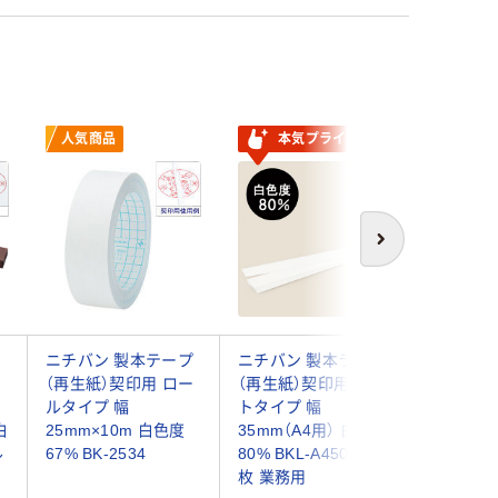
人気商品
本気プライス
人気商
次へ
ニチバン 製本テープ
ニチバン 製本ラベル
コクヨ 
（再生紙）契印用 ロー
（再生紙）契印用 カッ
ットタイプ
ルタイプ 幅
トタイプ 幅
白 35X2
白
25mm×10m 白色度
35mm（A4用） 白色度
セホ-F1
ル
67% BK-2534
80% BKL-A45035 50
(10枚入)
枚 業務用