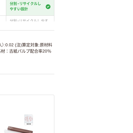
分別・リサイクルし
やすい設計
分別・リサイクルしやす
い設計
温室効果ガスなどの
削減
入）:0.02 (注)算定対象:原材料
基材：古紙パルプ配合率20％
詳細「
アスクル商品環境スコ