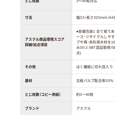
とじ枚数
3～40枚対応
寸法
幅32×長さ323ｍｍ（A
●容器包装1:全て紙である
ース・リサイクルしやすい
アスクル商品環境スコア
プや再・未利用木材を10
詳細/加点項目
み30-2:SBT認証取得
点)
その他
はく離紙に切れ目入り
基材
古紙パルプ配合率20％
とじ枚数（コピー用紙）
約3～40枚
ブランド
アスクル