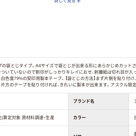
詳しく見る
51
61
プの袋とじタイプ。A4サイズで袋とじが出来る形にあらかじめカットさ
ラついていないので割印がしっかりキレイにおせ、剥離紙は切れ目が入
白色度79%の契印用製本テープ。【袋とじの方法】まず片側を貼り付
う片方のテープを貼り付ければ、きれいに製本が出来ます。アスクル限定
ブランド名
2 (注)算定対象:原材料調達・生産
カラー