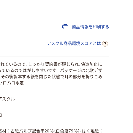
40
40
商品情報を印刷する
アスクル商品環境スコアとは
れているので、しっかり契約書が綴じられ、偽造防止に
っているのではがしやすいです。パッケージは北欧デザ
け、その後製本する紙を閉じた状態で耳の部分を折りこみ
・ロハコ限定
アスクル
白
基材：古紙パルプ配合率20％（白色度79％）、はく離紙：