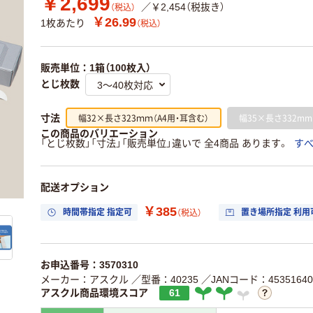
￥2,699
／￥2,454（税抜き）
（税込）
￥26.99
1枚あたり
（税込）
販売単位：1箱（100枚入）
とじ枚数
幅32×長さ323ｍｍ（A4用・耳含む）
幅35×長さ332mm
寸法
この商品のバリエーション
「とじ枚数」「寸法」「販売単位」違いで 全4商品 あります。
す
配送オプション
￥385
時間帯指定 指定可
置き場所指定 利用
（税込）
お申込番号：3570310
メーカー：アスクル
／型番：40235
／JANコード：45351640
アスクル商品環境スコア
61