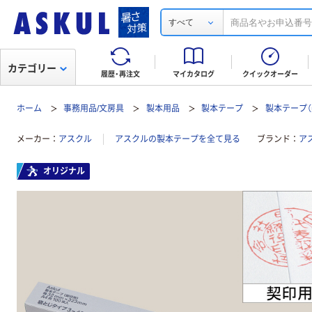
すべて
カテゴリー
履歴・再注文
マイカタログ
クイックオーダー
ホーム
事務用品/文房具
製本用品
製本テープ
製本テープ（
メーカー
アスクル
アスクルの製本テープを全て見る
ブランド
ア
オリジナル