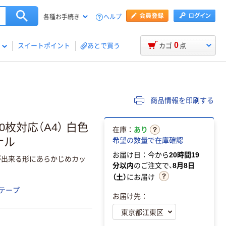
ヘルプ
各種お手続き
0
スイートポイント
あとで買う
カゴ
点
商品情報を印刷する
枚対応（A4） 白色
在庫：
あり
ナル
希望の数量で在庫確認
お届け日：今から
20時間19
が出来る形にあらかじめカッ
分以内
のご注文で、
8月8日
（土）
にお届け
テープ
お届け先：