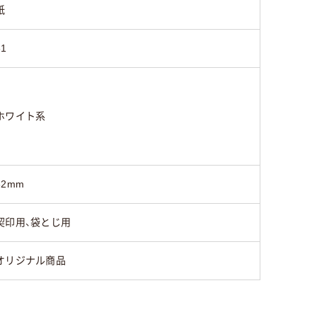
紙
61
ホワイト系
32mm
契印用、袋とじ用
オリジナル商品