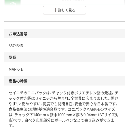
分別・リサイクルしやすい設計
詳しく見る
環境に配慮した材料を使用
商品
お申込番号
本体
省資源・省エネ・節水
3574346
分別・リサイクルしやすい設計
型番
独自の回収スキームがある
MARK-Ｅ
仕組
アスクルで資源循環している
商品の特徴
温室効果ガスなどの削減
セイニチのユニパックは、チャック付きポリエチレン袋の元祖。チ
この商品の環境配慮ポイントです。下記商品詳細「
ャック付き袋はセイニチから生まれ、全世界に広まりました。開け
アスクル商品環境スコア詳細／加点項目
」で確認できます。
やすい・閉めやすい、何度でも開閉自在、安全で安心な日本製です。
食品衛生法の規格基準適合品です。ユニパックMARK-Eのサイズ
は、チャック下140mm×袋巾1000mm×厚み0.04mm（B7サイズ対
応）です。白ベタ印刷部分にボールペンなどで書き込みができま
す。