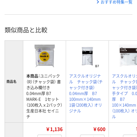
おすすめ特集一覧
類似商品と比較
本商品：
ユニパック
アスクルオリジナ
アスクルオリ
（R）（チャック袋） 書
ル チャック袋（チ
ル チャック
商品名
き込み欄付き
ャック付き袋）
ャック付き袋
0.04mm厚 B7
0.04mm厚 B7
手タイプ 0.
MARK-E 1セット
100mm×140mm
厚 B7
（100枚入ｘ2パック）
1袋（200枚入） オリ
100×140m
生産日本社 セイニ
ジナル
（100枚入） 
チ
ル
￥1,136
￥600