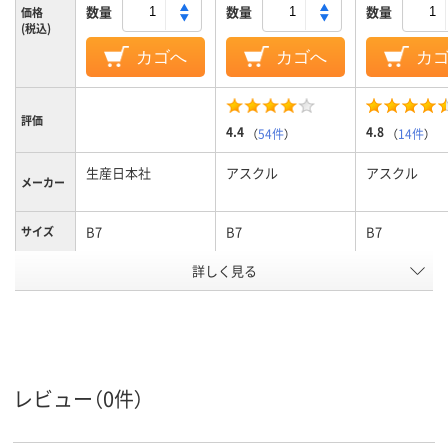
数量
数量
数量
価格
(税込)
カゴへ
カゴへ
カ
評価
4.4
4.8
（
54件
）
（
14件
）
生産日本社
アスクル
アスクル
メーカー
B7
B7
B7
サイズ
詳しく見る
クリア(透明・半透明)
カラーグ
ループ
系
袋入り（吊しひもな
袋入り（吊しひもな
袋の種類
し）
し）
低密度ポリエチレ
ポリエチレン、
低密度ポリエ
レビュー（0件）
ン、LDPE（ツルツル
LDPE（ツルツルタイ
ン、LDPE（ツ
タイプ）、低密度ポリ
プ）、ポリエチレン、
タイプ）、低密
材質
エチレン、LDPE（ツ
LDPE（ツルツルタイ
エチレン、LDP