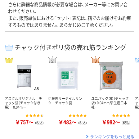
さらに詳細な商品情報が必要な場合は、メーカー等にお問い合
わせください。
また、販売単位における「セット」表記は、箱でのお届けをお約束
するものではありません。あらかじめご了承ください。
チャック付きポリ袋の売れ筋ランキング
アスクルオリジナル チ
伊藤忠リーテイルリン
ユニパック（R）（チャック
ア
ャック袋（チャック付き
ク チャック袋
袋） 0.04mm厚 生産日本
ャ
袋） 0.04m…
社 …
袋
￥757～
￥482～
￥982～
（税込）
（税込）
（税込）
ランキングをもっと見る