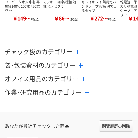
ペーパータオル 中判 再
マッキー 細字/極細 油
キレイキレイ 薬用泡ハ
乾電池 単
生紙100％ 200枚 FSC認
性ペン ゼブラ
ンドソープ 殺菌 泡で出
カリ乾電池
証 …
るタイプ
ケージ ア
リ…
￥149～
￥86～
￥272～
￥1
（税込）
（税込）
（税込）
チャック袋のカテゴリー
袋・包装資材のカテゴリー
オフィス用品のカテゴリー
作業・研究用品のカテゴリー
あなたが最近チェックした商品
閲覧履歴の削除