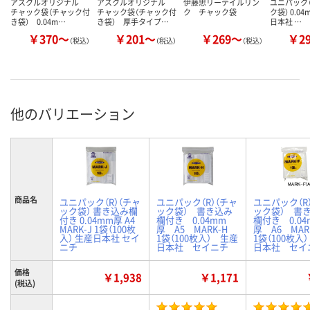
アスクルオリジナル
アスクルオリジナル
伊藤忠リーテイルリン
ユニパック（
チャック袋（チャック付
チャック袋（チャック付
ク チャック袋
ク袋） 0.0
き袋） 0.04m…
き袋） 厚手タイプ…
日本社 …
￥370～
￥201～
￥269～
￥2
（税込）
（税込）
（税込）
他のバリエーション
商品名
ユニパック（R）（チャ
ユニパック（R）（チャ
ユニパック（R
ック袋） 書き込み欄
ック袋） 書き込み
ック袋） 書
付き 0.04mm厚 A4
欄付き 0.04mm
欄付き 0.04
MARK-J 1袋（100枚
厚 A5 MARK-H
厚 A6 MA
入） 生産日本社 セイ
1袋（100枚入） 生産
1袋（100枚入
ニチ
日本社 セイニチ
日本社 セイ
価格
￥1,938
￥1,171
(税込)