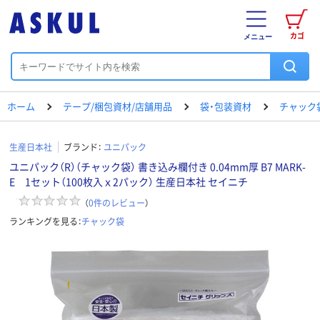
カゴ
メニュー
ホーム
テープ/梱包資材/店舗用品
袋・包装資材
チャック
生産日本社
ブランド：
ユニパック
ユニパック（R）（チャック袋） 書き込み欄付き 0.04mm厚 B7 MARK-
E 1セット（100枚入ｘ2パック） 生産日本社 セイニチ
（
0
件のレビュー
）
ランキングを見る：
チャック袋