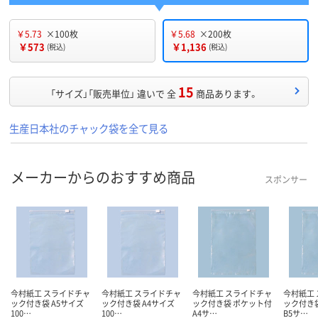
￥5.73
×100枚
￥5.68
×200枚
￥573
￥1,136
(税込)
(税込)
15
「サイズ」「販売単位」 違いで 全
商品あります。
生産日本社のチャック袋を全て見る
メーカーからのおすすめ商品
スポンサー
今村紙工 スライドチャ
今村紙工 スライドチャ
今村紙工 スライドチャ
今村紙工
ック付き袋 A5サイズ
ック付き袋 A4サイズ
ック付き袋 ポケット付
ック付き
100…
100…
A4サ…
B5サ…