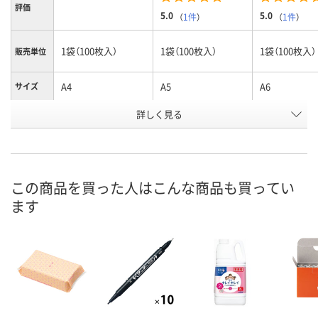
評価
5.0
5.0
（
1件
）
（
1件
）
1袋（100枚入）
1袋（100枚入）
1袋（100枚入）
販売単位
A4
A5
A6
サイズ
お申込番
詳しく見る
3574391
3574373
3574355
号
入荷待ち
あり
あり
在庫
ご注文後、お届けに
この商品を買った人はこんな商品も買ってい
ついてご連絡いたし
8月11日（火）
8月11日（火）
お届け日
ます
ます
数量
数量
数量
カゴへ
カゴへ
カ