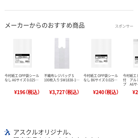
メーカーからのおすすめ商品
スポンサー
今村紙工 OPP袋シール
不織布レジバッグ S
今村紙工 OPP袋シール
今村紙工
なし A6サイズ 0.025…
100枚入り SW1838-1…
なし B6サイズ 0.025…
付 アル
プ A6
¥196（税込）
¥3,727（税込）
¥240（税込）
¥
アスクルオリジナル、