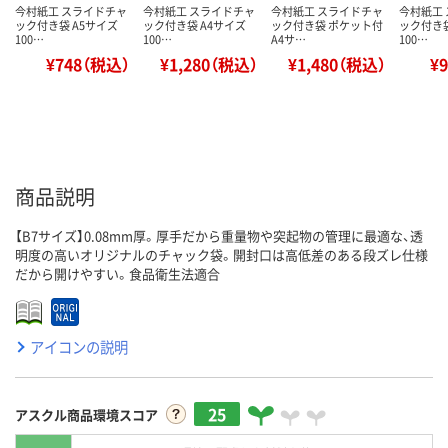
今村紙工 スライドチャ
今村紙工 スライドチャ
今村紙工 スライドチャ
今村紙工
ック付き袋 A5サイズ
ック付き袋 A4サイズ
ック付き袋 ポケット付
ック付き袋
100…
100…
A4サ…
100…
¥748（税込）
¥1,280（税込）
¥1,480（税込）
¥
商品説明
【B7サイズ】0.08mm厚。厚手だから重量物や突起物の管理に最適な、透
明度の高いオリジナルのチャック袋。開封口は高低差のある段ズレ仕様
だから開けやすい。食品衛生法適合
アイコンの説明
25
アスクル商品環境スコア