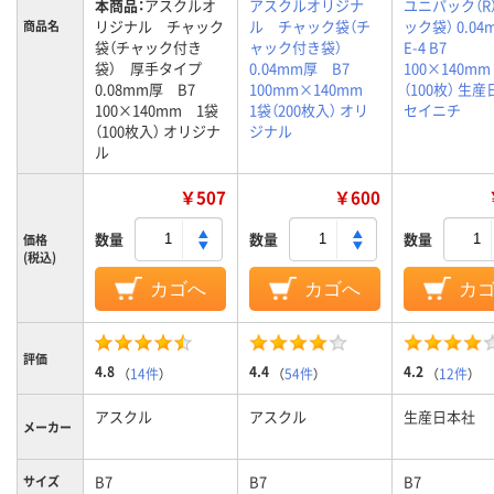
本商品：
アスクルオ
アスクルオリジナ
ユニパック（R
リジナル チャック
ル チャック袋（チ
ック袋） 0.0
商品名
袋（チャック付き
ャック付き袋）
E-4 B7
袋） 厚手タイプ
0.04mm厚 B7
100×140mm
0.08mm厚 B7
100mm×140mm
（100枚） 生
100×140mm 1袋
1袋（200枚入） オリ
セイニチ
（100枚入） オリジナ
ジナル
ル
￥507
￥600
数量
数量
数量
価格
(税込)
カゴへ
カゴへ
カ
評価
4.8
4.4
4.2
（
14件
）
（
54件
）
（
12件
）
アスクル
アスクル
生産日本社
メーカー
B7
B7
B7
サイズ