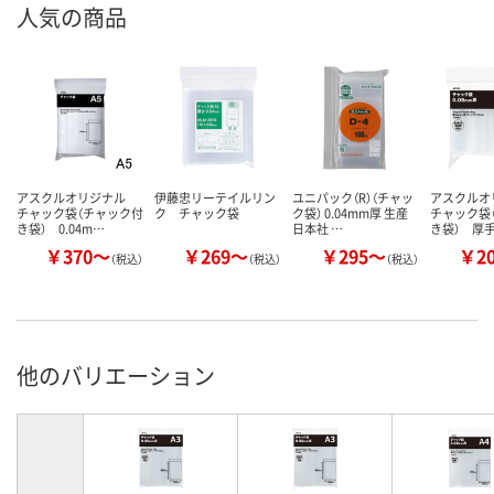
人気の商品
アスクルオリジナル
伊藤忠リーテイルリン
ユニパック（R）（チャッ
アスクル
チャック袋（チャック付
ク チャック袋
ク袋） 0.04mm厚 生産
チャック袋
き袋） 0.04m…
日本社 …
き袋） 厚
￥370～
￥269～
￥295～
￥2
（税込）
（税込）
（税込）
他のバリエーション