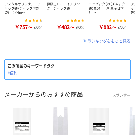
アスクルオリジナル チ
伊藤忠リーテイルリン
ユニパック（R）（チャック
ア
ャック袋（チャック付き
ク チャック袋
袋） 0.04mm厚 生産日本
ャ
袋） 0.04m…
社 …
袋
￥757～
￥482～
￥982～
（税込）
（税込）
（税込）
ランキングをもっと見る
この商品のキーワードタグ
#便利
メーカーからのおすすめ商品
スポンサー