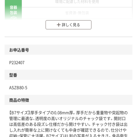
環境に配慮した材料を使用
容器
包装
省資源・無包装
分別・リサイクルしやすい設計
詳しく見る
環境に配慮した材料を使用
商品
お申込番号
本体
省資源・省エネ・節水
P232407
分別・リサイクルしやすい設計
型番
独自の回収スキームがある
ASZB80-5
仕組
アスクルで資源循環している
商品の特徴
温室効果ガスなどの削減
【B7サイズ】厚手タイプの0.08mm厚。厚手だから重量物や突起物の
この商品の環境配慮ポイントです。下記商品詳細「
管理に最適な、透明度の高いオリジナルのチャック袋です。開封口
アスクル商品環境スコア詳細／加点項目
」で確認できます。
は高低差のある段ズレ仕様だから開けやすい。チャック付き袋は出
し入れが簡単な上に開けなくても中身が確認できるので、仕分けや
収納・保管に大活躍。B7サイズはL判の写真が入る大きさ。食品衛生