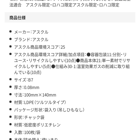
法適合 アスクル限定・ロハコ限定アスクル限定・ロハコ限定
商品仕様
メーカー：アスクル
ブランド：アスクル
アスクル商品環境スコア：25
アスクル商品環境スコア詳細/加点項目：●容器包装11:分別・リ
ユース・リサイクルしやすい(10点)●商品本体21:単一素材でリサ
イクルしやすい(5点)●仕組み30-1:温室効果ガスの削減に取り組
んでいる(10点)
サイズ：B7
厚さ：0.08mm
寸法：100mm×140mm
材質：LDPE（ツルツルタイプ）
パッケージ形状：袋入り（吊しひもなし）
形状：チャック袋
材質：低密度ポリエチレン
入数：100枚/袋
本体/詰め替え：使いきり