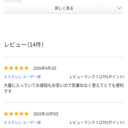
詳しく見る
低密度ポリエチレ
ポリエチレン、
低密度ポリエ
ン、LDPE（ツルツル
LDPE（ツルツルタイ
ン、LDPE（ツ
タイプ）、低密度ポリ
プ）、ポリエチレン、
タイプ）、低密
材質
エチレン、LDPE（ツ
LDPE（ツルツルタイ
エチレン、LDP
ルツルタイプ）
プ）
ルツルタイプ
アスクル
レビュー（14件）
商品環境
25
25
25
スコア
2026年4月3日
ＡＳＫＵＬユーザー様
レビューランク
S
(2791ポイント)
大量に入っていてお値段もお安いので気兼ねなく使えてとても便利
です
2025年10月9日
ＡＳＫＵＬユーザー様
レビューランク
S
(2791ポイント)