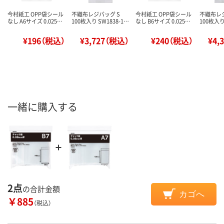
今村紙工 OPP袋シール
不織布レジバッグ S
今村紙工 OPP袋シール
不織布レ
なし A6サイズ 0.025…
100枚入り SW1838-1…
なし B6サイズ 0.025…
100枚入り
¥196（税込）
¥3,727（税込）
¥240（税込）
¥4,
一緒に購入する
2点
の合計金額
カゴへ
￥885
（税込）