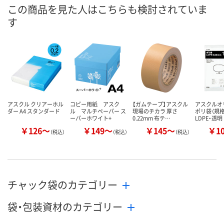
8月10日（月）
8月10日（月）
8月10日（月）
お届け日
この商品を見た人はこちらも検討されていま
す
数量
数量
数量
カゴへ
カゴへ
カ
アスクル クリアーホル
コピー用紙 アスク
【ガムテープ】アスクル
アスクル
ダー A4 スタンダード
ル マルチペーパー ス
現場のチカラ 厚さ
ポリ袋（規
ーパーホワイト+
0.22mm 布テ…
LDPE・透明
￥126～
￥149～
￥145～
￥1
（税込）
（税込）
（税込）
チャック袋のカテゴリー
袋・包装資材のカテゴリー