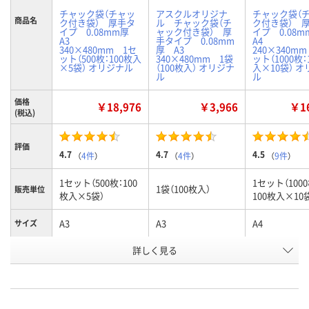
チャック袋（チャッ
アスクルオリジナ
チャック袋（
商品名
ク付き袋） 厚手タ
ル チャック袋（チ
ク付き袋） 
イプ 0.08mm厚
ャック付き袋） 厚
イプ 0.08
A3
手タイプ 0.08mm
A4
340×480mm 1セ
厚 A3
240×340m
ット（500枚：100枚入
340×480mm 1袋
ット（1000枚：
×5袋） オリジナル
（100枚入） オリジナ
入×10袋） 
ル
ル
価格
￥18,976
￥3,966
￥16
(税込)
評価
4.7
4.7
4.5
（
4件
）
（
4件
）
（
9件
）
1セット（500枚：100
1セット（1000
1袋（100枚入）
販売単位
枚入×5袋）
100枚入×10
A3
A3
A4
サイズ
お申込番
詳しく見る
P233547
P232414
P233552
号
4点
あり
あり
在庫