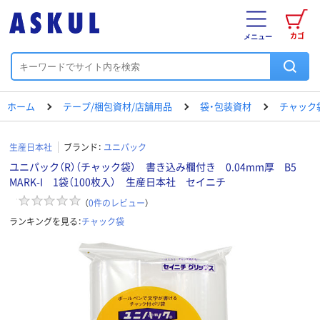
カゴ
メニュー
ホーム
テープ/梱包資材/店舗用品
袋・包装資材
チャック
生産日本社
ブランド：
ユニパック
ユニパック（R）（チャック袋） 書き込み欄付き 0.04mm厚 B5
MARK-I 1袋（100枚入） 生産日本社 セイニチ
（
0
件のレビュー
）
ランキングを見る：
チャック袋