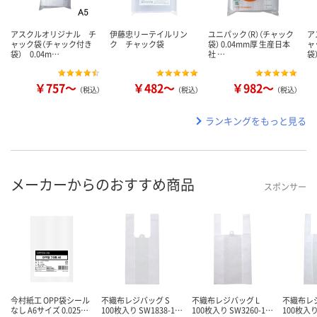
アスクルオリジナル チ
伊藤忠リーテイルリン
ユニパック（R）（チャック
ア
ャック袋（チャック付き
ク チャック袋
袋） 0.04mm厚 生産日本
ャ
袋） 0.04m…
社 …
袋
￥757～
￥482～
￥982～
（税込）
（税込）
（税込）
ランキングをもっと見る
メーカーからのおすすめ商品
スポンサー
今村紙工 OPP袋シール
不織布レジバッグ S
不織布レジバッグ L
不織布レ
なし A6サイズ 0.025…
100枚入り SW1838-1…
100枚入り SW3260-1…
100枚入り