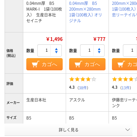
0.04mm厚 B5
0.04mm厚 B5
200mm×2
MARK-I 1袋（100枚
200mm×280mm
1袋（100枚入
入） 生産日本社
1袋（100枚入） オリ
忠リーテイル
セイニチ
ジナル
￥1,496
￥777
数量
数量
数量
価格
(税込)
カゴへ
カゴへ
カ
評価
4.3
4.3
（
38件
）
（
13件
）
生産日本社
アスクル
伊藤忠リーテ
メーカー
ンク
B5
B5
B5
サイズ
詳しく見る
クリア(透明・半透明)
クリア(透明)
カラーグ
ループ
系