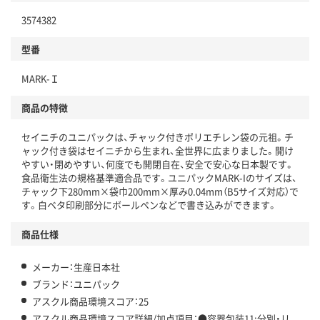
3574382
分別・リサイクルしやすい設計
型番
独自の回収スキームがある
MARK-Ｉ
仕組
アスクルで資源循環している
商品の特徴
温室効果ガスなどの削減
セイニチのユニパックは、チャック付きポリエチレン袋の元祖。チ
この商品の環境配慮ポイントです。下記商品詳細「
ャック付き袋はセイニチから生まれ、全世界に広まりました。開け
アスクル商品環境スコア詳細／加点項目
」で確認できます。
やすい・閉めやすい、何度でも開閉自在、安全で安心な日本製です。
食品衛生法の規格基準適合品です。ユニパックMARK-Iのサイズは、
チャック下280mm×袋巾200mm×厚み0.04mm（B5サイズ対応）で
す。白ベタ印刷部分にボールペンなどで書き込みができます。
商品仕様
メーカー：生産日本社
ブランド：ユニパック
アスクル商品環境スコア：25
アスクル商品環境スコア詳細/加点項目：●容器包装11:分別・リ