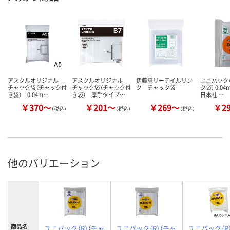
アスクルオリジナル
アスクルオリジナル
伊藤忠リーテイルリン
ユニパック（
チャック袋（チャック付
チャック袋（チャック付
ク チャック袋
ク袋） 0.0
き袋） 0.04m…
き袋） 厚手タイプ…
日本社 …
￥370～
￥201～
￥269～
￥2
（税込）
（税込）
（税込）
他のバリエーション
商品名
ユニパック（R）（チャ
ユニパック（R）（チャ
ユニパック（R