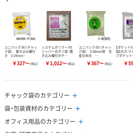
数量
数量
数量
カゴへ
カゴへ
カ
ユニパック（R）（チャッ
システムポリマー PE
ユニパック（R）（チャッ
【ポケット
ク袋） 書き込み欄付
ジッパー式ポリ袋 （書
ク袋） 0.08mm厚 生
袋】丸万 
き 0.04mm…
き込み欄付きチ…
産日本社 …
プポケット
￥327～
￥1,012～
￥367～
￥5
（税込）
（税込）
（税込）
チャック袋のカテゴリー
袋・包装資材のカテゴリー
オフィス用品のカテゴリー