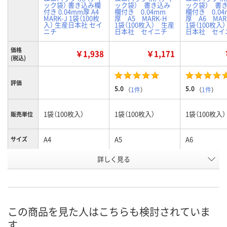
ック袋） 書き込み欄
ック袋） 書き込み
ック袋） 書
付き 0.04mm厚 A4
欄付き 0.04mm
欄付き 0.04
MARK-J 1袋（100枚
厚 A5 MARK-H
厚 A6 MA
入） 生産日本社 セイ
1袋（100枚入） 生産
1袋（100枚入
ニチ
日本社 セイニチ
日本社 セイ
価格
￥1,938
￥1,171
(税込)
評価
5.0
5.0
（
1件
）
（
1件
）
1袋（100枚入）
1袋（100枚入）
1袋（100枚入）
販売単位
A4
A5
A6
サイズ
お申込番
詳しく見る
3574391
3574373
3574355
号
入荷待ち
あり
あり
在庫
ご注文後、お届けに
この商品を見た人はこちらも検討されていま
ついてご連絡いたし
8月9日（日）
8月9日（日）
お届け日
す
ます