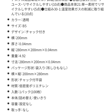
ユース・リサイクルしやすい(10点)●商品本体21:単一素材でリサ
イクルしやすい(5点)●仕組み30-1:温室効果ガスの削減に取り組
んでいる(10点)
カラー：透明
サイズ：B5
デザイン：チャック付き
横：200mm
厚さ：0.04mm
縦：280mm×200mm×0.04mm
重量：4.92
寸法：280mm×200mm×0.04mm
パッケージ形状：袋入り（吊しひもなし）
横×縦：200mm×280mm
形状：チャック付平袋
材質：低密度ポリエチレン
入数：1パック(100枚）
本体/詰め替え：使いきり
容量：設定なし
取っ手：なし