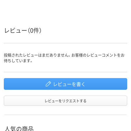
袋入り（吊しひもな
袋入り（吊しひもな
袋入り（吊し
袋の種類
し）
し）
し）
低密度ポリエチレ
ポリエチレン、
ポリエチレン
レビュー（0件）
ン、LDPE（ツルツル
LDPE（ツルツルタイ
LDPE（ツル
タイプ）、低密度ポリ
プ）、ポリエチレン、
プ）、ポリエチ
材質
エチレン、LDPE（ツ
LDPE（ツルツルタイ
LDPE（ツル
ルツルタイプ）
プ）
プ）
投稿されたレビューはまだありません。お客様のレビューコメントをお
待ちしています。
アスクル
商品環境
25
25
スコア
レビューを書く
レビューをリクエストする
人気の商品