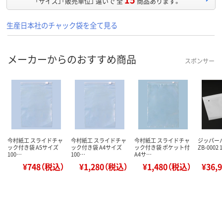
「サイズ」「販売単位」 違いで 全
商品あります。
生産日本社のチャック袋を全て見る
メーカーからのおすすめ商品
スポンサー
今村紙工 スライドチャ
今村紙工 スライドチャ
今村紙工 スライドチャ
ジッパーバ
ック付き袋 A5サイズ
ック付き袋 A4サイズ
ック付き袋 ポケット付
ZB-0002
100…
100…
A4サ…
¥748（税込）
¥1,280（税込）
¥1,480（税込）
¥36,