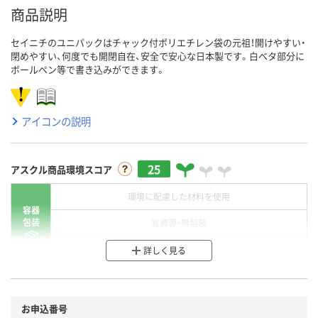
商品説明
セイニチのユニパックはチャック付ポリエチレン袋の元祖！開けやすい・
閉めやすい、何度でも開閉自在、安全で安心な日本製です。白ベタ部分に
ボールペン等で書き込みができます。
アイコンの説明
25
アスクル商品環境スコア
環境に配慮した材料を使用
容器
包装
省資源・無包装
分別・リサイクルしやすい設計
詳しく見る
環境に配慮した材料を使用
商品
お申込番号
本体
省資源・省エネ・節水