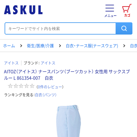
カゴ
メニュー
ホーム
衛生/医療/介護
白衣・ナース服(ナースウェア)
白衣
アイトス
ブランド：
アイトス
AITOZ（アイトス） ナースパンツ（ブーツカット） 女性用 サックスブ
ルー L 861354-007 白衣
（
0
件のレビュー
）
ランキングを見る：
白衣（パンツ）