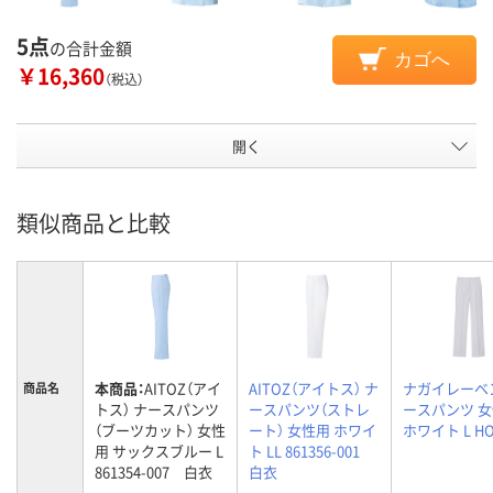
5点
の合計金額
カゴへ
￥16,360
（税込）
開く
類似商品と比較
本商品：
AITOZ（アイ
AITOZ（アイトス） ナ
ナガイレーベ
商品名
トス） ナースパンツ
ースパンツ（ストレ
ースパンツ 
（ブーツカット） 女性
ート） 女性用 ホワイ
ホワイト L HO
用 サックスブルー L
ト LL 861356-001
861354-007 白衣
白衣