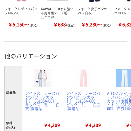
フォーク レディスパン
KAWAGUCHI 水に強い
フォーク 女子パンツ
フォーク 
ツ 6022SC
布用両面テープ 幅
2917 白衣
ツ HI302
10mm 94…
￥5,150～
￥638
￥5,280～
￥6,8
（税込）
（税込）
（税込）
他のバリエーション
商品名
アイトス ナースパ
アイトス ナースパ
AITOZ（アイト
ンツ（ブーツカッ
ンツ（ブーツカッ
ースパンツ（
ト） 861354-007
ト） 861354-060
カット） 女性
サックス 3L 白
ピンク 3L 白衣
イト 3L 86135
衣（直送品）
（直送品）
001 白衣（直
価格
￥4,309
￥4,309
￥4
(税込)