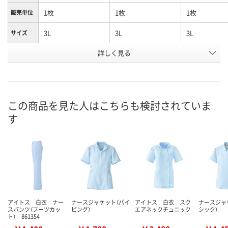
1枚
1枚
1枚
販売単位
3L
3L
3L
サイズ
詳しく見る
サックスブルー
ピンク
ホワイト
カラー
お申込番
2211640
2211603
2211560
号
直送品
直送品
直送品
在庫
この商品を見た人はこちらも検討されていま
す
8月24日（月）まで
8月24日（月）まで
8月24日（月）
お届け日
数量
数量
数量
カゴへ
カゴへ
カ
アイトス 白衣 ナー
ナースジャケット（パイ
アイトス 白衣 スク
ナースジャ
スパンツ（ブーツカッ
ピング）
エアネックチュニック
シック）
ト） 861354