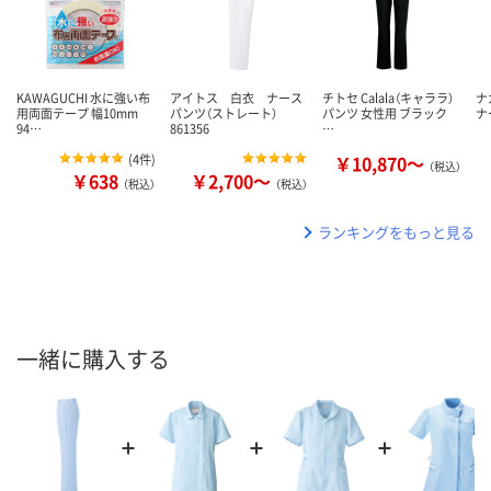
KAWAGUCHI 水に強い布
アイトス 白衣 ナース
チトセ Calala（キャララ）
ナ
用両面テープ 幅10mm
パンツ（ストレート）
パンツ 女性用 ブラック
ナ
94…
861356
…
(
4件
)
￥10,870～
（税込）
￥638
￥2,700～
（税込）
（税込）
ランキングをもっと見る
一緒に購入する