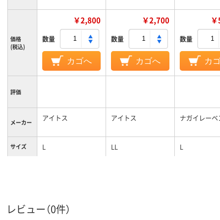
￥2,800
￥2,700
￥5
数量
数量
数量
価格
(税込)
カゴへ
カゴへ
カ
評価
アイトス
アイトス
ナガイレーベ
メーカー
L
LL
L
サイズ
カラーグ
ブルー系
ホワイト系
ホワイト系
ループ
女性用
女性用
女性用
対象
レビュー（0件）
ストレッチギャバ
ストレッチギャバ
（ポリエステル
（ポリエステル
素材