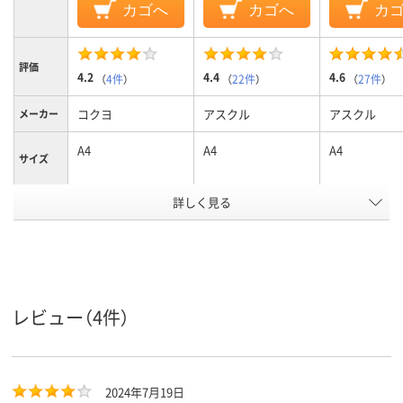
カゴへ
カゴへ
カ
評価
4.2
4.4
4.6
（
4件
）
（
22件
）
（
27件
）
コクヨ
アスクル
アスクル
メーカー
A4
A4
A4
サイズ
カラーグ
詳しく見る
ブルー系
ブルー系
ブルー系
ループ
～300枚、300、～300
～400枚、400、～400
～300枚、300
収容枚数
枚
枚
枚
タテワイド
タテ
タテ
向き
レビュー（4件）
2
2
2
穴数
アスクル
商品環境
65
70
2024年7月19日
スコア