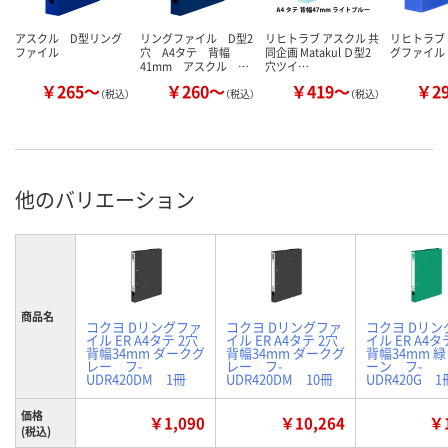
アスクル D型リング
リングファイル D型2
リヒトラブ アスクル 共
リヒトラブ
ファイル
穴 A4タテ 背幅
同企画 Matakul Ｄ型2
グファイル
41mm アスクル …
穴ツイ…
￥265～
￥260～
￥419～
￥2
（税込）
（税込）
（税込）
他のバリエーション
商品名
コクヨ Dリングファ
コクヨ Dリングファ
コクヨ Dリン
イル ER A4タテ 2穴
イル ER A4タテ 2穴
イル ER A4タ
背幅34mm ダークグ
背幅34mm ダークグ
背幅34mm 
レー フ-
レー フ-
ーン フ-
UDR420DM 1冊
UDR420DM 10冊
UDR420G 1
価格
￥1,090
￥10,264
￥1
(税込)