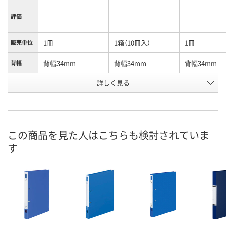
評価
1冊
1箱（10冊入）
1冊
販売単位
背幅34mm
背幅34mm
背幅34mm
背幅
詳しく見る
グレー
グレー
緑
カラー
お申込番
J480405
J479037
J480406
号
あり
1点
あり
在庫
この商品を見た人はこちらも検討されていま
す
8月7日（金）
8月7日（金）
8月7日（金）
お届け日
数量
数量
数量
カゴへ
カゴへ
カ