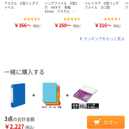
アスクル D型リングフ
リングファイル D型2
リヒトラブ D型リング
リ
ァイル
穴 A4タテ 背幅
ファイル ヨコ型
フ
41mm アスクル …
￥366～
￥260～
￥316～
（税込）
（税込）
（税込）
ランキングをもっと見る
一緒に購入する
3点
の合計金額
カゴへ
￥2,227
（税込）