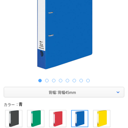
背幅：背幅45mm
青
カラー