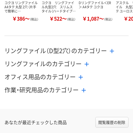
コクヨ リングファイル
コクヨ リングファイ
Dリングファイル＜ER
アスクル 
A4タテ 丸型 2穴 （片手
ル丸型2穴 スリムス
＞ A4タテ コクヨ
イル 丸型
で簡単に…
タイル（ハードタイプ…
テ ユーロ
￥386～
￥522～
￥1,087～
￥2
（税込）
（税込）
（税込）
リングファイル（D型2穴）のカテゴリー
リングファイルのカテゴリー
オフィス用品のカテゴリー
作業・研究用品のカテゴリー
あなたが最近チェックした商品
閲覧履歴の削除