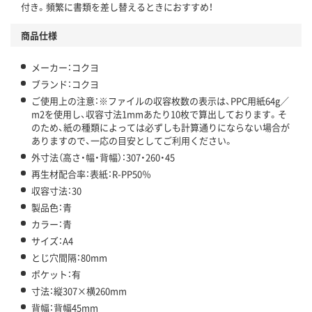
付き。頻繁に書類を差し替えるときにおすすめ！
商品仕様
メーカー：コクヨ
ブランド：コクヨ
ご使用上の注意：※ファイルの収容枚数の表示は、PPC用紙64g／
m2を使用し、収容寸法1mmあたり10枚で算出しております。そ
のため、紙の種類によっては必ずしも計算通りにならない場合が
ありますので、一応の目安としてご利用ください。
外寸法（高さ・幅・背幅）：307・260・45
再生材配合率：表紙：R-PP50％
収容寸法：30
製品色：青
カラー：青
サイズ：A4
とじ穴間隔：80mm
ポケット：有
寸法：縦307×横260mm
背幅：背幅45mm