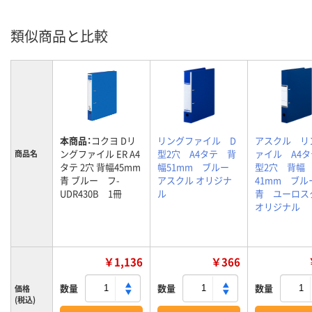
類似商品と比較
本商品：
コクヨ Dリ
リングファイル D
アスクル リ
ングファイル ER A4
型2穴 A4タテ 背
ァイル A4タ
商品名
タテ 2穴 背幅45mm
幅51mm ブルー
型2穴 背幅
青 ブルー フ-
アスクル オリジナ
41mm ブ
UDR430B 1冊
ル
青 ユーロス
オリジナル
￥1,136
￥366
数量
数量
数量
価格
(税込)