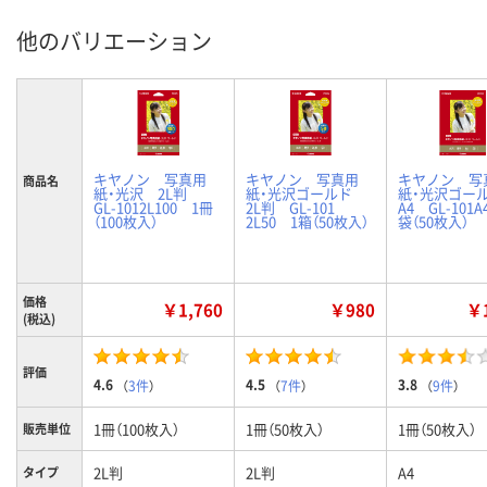
他のバリエーション
キヤノン 写真用
キヤノン 写真用
キヤノン 写
商品名
紙・光沢 2L判
紙・光沢ゴールド
紙・光沢ゴ
GL-1012L100 1冊
2L判 GL-101
A4 GL-101A
（100枚入）
2L50 1箱（50枚入）
袋（50枚入）
価格
￥1,760
￥980
￥1
(税込)
評価
4.6
4.5
3.8
（
3件
）
（
7件
）
（
9件
）
1冊（100枚入）
1冊（50枚入）
1冊（50枚入）
販売単位
2L判
2L判
A4
タイプ