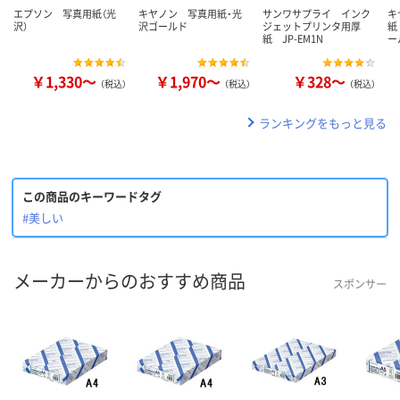
エプソン 写真用紙（光
キヤノン 写真用紙・光
サンワサプライ インク
キ
沢）
沢ゴールド
ジェットプリンタ用厚
紙
紙 JP-EM1N
ー
￥1,330～
￥1,970～
￥328～
（税込）
（税込）
（税込）
ランキングをもっと見る
この商品のキーワードタグ
#美しい
メーカーからのおすすめ商品
スポンサー