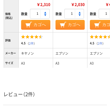
￥2,310
￥2,030
￥4
数量
数量
数量
価格
(税込)
カゴへ
カゴへ
カ
評価
4.5
4.5
（
2件
）
（
2件
）
キヤノン
エプソン
エプソン
メーカー
A3
A3
A3
サイズ
用紙のタ
印画紙タイプ
印画紙タイプ
印画紙タイプ
イプ
270μm(0.27mm)、
200μm(0.2mm)、
270μm(0.27
紙厚
0.27mm
0.2mm
0.27mm
レビュー（2件）