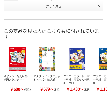
お申込番
詳しく見る
9394882
7660148
366878
号
あり
あり
あり
在庫
8月11日（火）
8月11日（火）
8月11日（火）
お届け日
この商品を見た人はこちらも検討されていま
す
数量
数量
数量
カゴへ
カゴへ
カ
キヤノン 写真用紙・
アスクル インクジェッ
プラス カラーレーザ
プラス カ
光沢スタンダード
トペーパー 光沢紙
ー用紙 両面セミ光沢
ー用紙 両
紙 厚口
紙
￥680～
￥679～
￥1,430～
￥1,1
（税込）
（税込）
（税込）