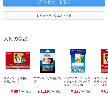
レビューを書く
レビューをリクエストする
人気の商品
キヤノン 写真用紙・
エプソン 写真用紙（光
サンワサプライ イン
キヤノン 
光沢ゴールド
沢）
クジェットプリンタ用
用紙 インク
厚紙 JP-EM1N
沢ゴールド 
￥807～
￥1,330～
￥328～
￥6
（税込）
（税込）
（税込）