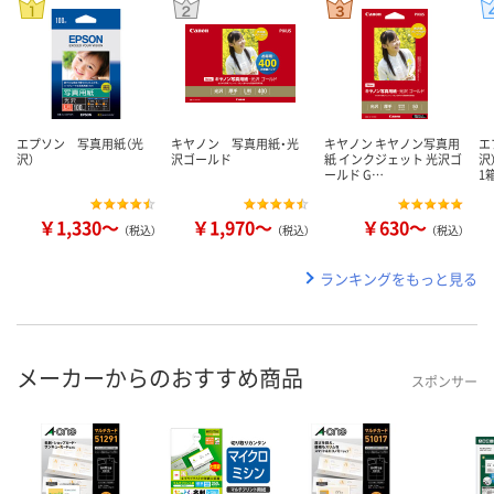
エプソン 写真用紙（光
キヤノン 写真用紙・光
キヤノン キヤノン写真用
エ
沢）
沢ゴールド
紙 インクジェット 光沢ゴ
沢
ールド G…
1
￥1,330～
￥1,970～
￥630～
（税込）
（税込）
（税込）
ランキングをもっと見る
メーカーからのおすすめ商品
スポンサー