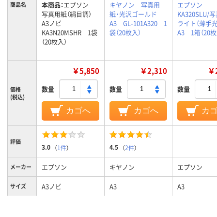
本商品：
エプソン
キヤノン 写真用
エプソン
商品名
写真用紙（絹目調）
紙・光沢ゴールド
KA320SLU/
A3ノビ
A3 GL-101A320 1
ライト（薄手
KA3N20MSHR 1袋
袋（20枚入）
A3 1箱（20枚
（20枚入）
￥5,850
￥2,310
￥2
数量
数量
数量
価格
(税込)
カゴへ
カゴへ
カ
評価
3.0
4.5
（
1件
）
（
2件
）
エプソン
キヤノン
エプソン
メーカー
A3ノビ
A3
A3
サイズ
用紙のタ
印画紙タイプ
印画紙タイプ
印画紙タイプ
イプ