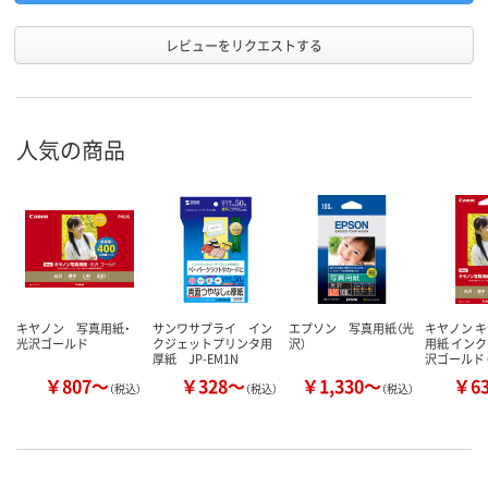
レビューをリクエストする
人気の商品
キヤノン 写真用紙・
サンワサプライ イン
エプソン 写真用紙（光
キヤノン 
光沢ゴールド
クジェットプリンタ用
沢）
用紙 インク
厚紙 JP-EM1N
沢ゴールド 
￥807～
￥328～
￥1,330～
￥6
（税込）
（税込）
（税込）