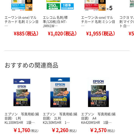
エーワン（A-one）マル
エレコム 名刺/標
エーワン（A-one）マル
コクヨ マ
チカード 名刺 ミシン目
準/120枚/白 MT-
チカード 名刺 ミシン目
刺 マイ
…
JMN1W…
…
ト 白…
¥885（税込）
¥1,020（税込）
¥1,955（税込）
¥
おすすめの関連商品
エプソン 写真用紙（絹
エプソン 写真用紙（絹
エプソン 写真用紙（絹
目調） L判
目調） 2L判
目調） A4
KL100MSHR 1袋…
K2L50MSHR 1…
KA420MSHR 1袋…
￥1,760
￥2,260
￥2,570
（税込）
（税込）
（税込）