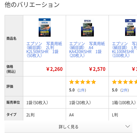
他のバリエーション
商品名
エプソン 写真用紙
エプソン 写真用紙
エプソン 写
（絹目調） 2L判
（絹目調） A4
（絹目調） 
K2L50MSHR 1袋
KA420MSHR 1袋
KL100MSHR
（50枚入）
（20枚入）
（100枚入）
価格
￥2,260
￥2,570
￥1
(税込)
評価
5.0
5.0
（
1件
）
（
2件
）
1袋（50枚入）
1袋（20枚入）
1箱（100枚入）
販売単位
2L判
A4
L判
タイプ
お申込番
詳しく見る
219881
219925
219872
号