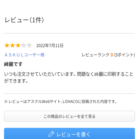
270μm(0.27mm)、
270μm(0.27mm)、
200μm(0.2m
紙厚
0.27mm
0.27mm
0.2mm
レビュー（1件）
2022年7月11日
ＡＳＫＵＬユーザー様
レビューランク
D
(3ポイント)
綺麗です
いつも注文させていただいています。問題なく綺麗に印刷すること
ができます。
※
レビューはアスクルWebサイト、LOHACOに投稿された内容です。
この商品のレビューを全て見る
レビューを書く