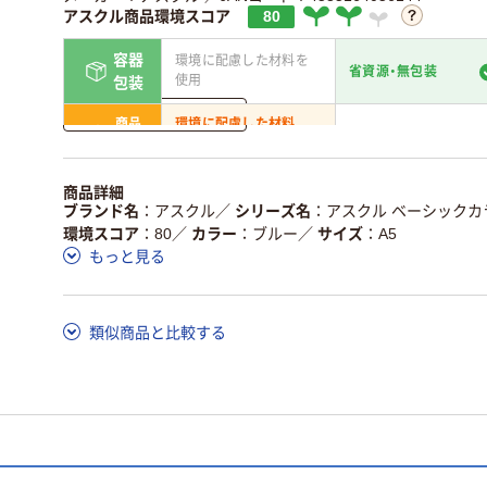
アスクル商品環境スコア
80
容器
環境に配慮した材料を
省資源・無包装
使用
包装
詳しく見る
商品
環境に配慮した材料
省資源・省エネ・節水
本体
を使用
独自の回収スキームが
アスクルで資源循環し
商品詳細
仕組
ある
いる
ブランド名
アスクル
／
シリーズ名
アスクル ベーシックカ
環境スコア
80
／
カラー
ブルー
／
サイズ
A5
この商品の環境配慮ポイントです。詳しくはページ下部の商品
もっと見る
ア詳細／加点項目
」で確認できます。
類似商品と比較する