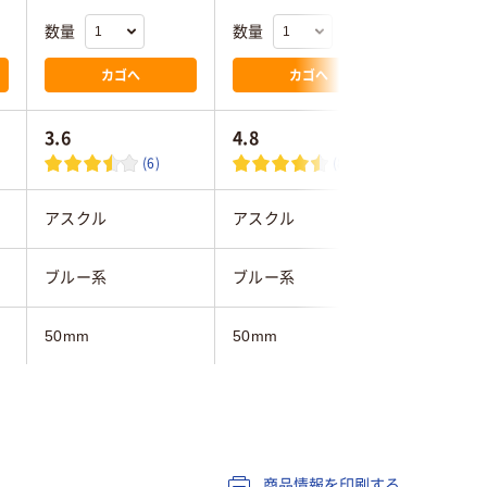
数量
数量
数量
カゴへ
カゴへ
3.6
4.8
(6)
(8)
アスクル
アスクル
エスコ
ブルー系
ブルー系
ブルー
50mm
50mm
30mm
A3
A4タテ
307×44
ヨコ
タテ
商品情報を印刷する