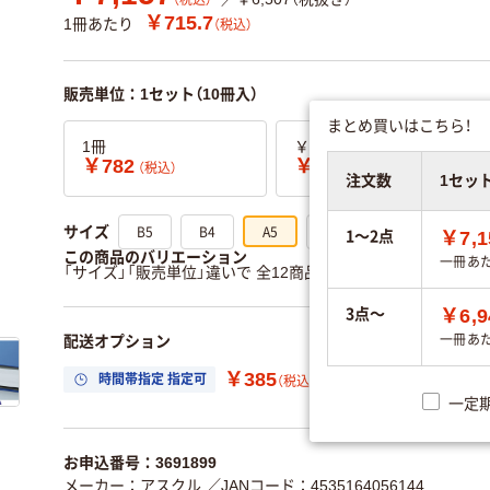
（税込）
￥715.7
1冊あたり
（税込）
販売単位：1セット（10冊入）
まとめ買いはこちら！
1冊
￥769.67×3冊
￥782
￥2,309
（税込）
（税込）
注文数
1セッ
B5
B4
A5
A3
サイズ
1～2点
￥7,1
この商品のバリエーション
一冊あ
「サイズ」「販売単位」違いで 全12商品 あります。
すべてのバ
3点～
￥6,9
配送オプション
一冊あ
￥385
時間帯指定 指定可
置き場所指定 利用
（税込）
一定
お申込番号：3691899
メーカー：アスクル
／JANコード：4535164056144