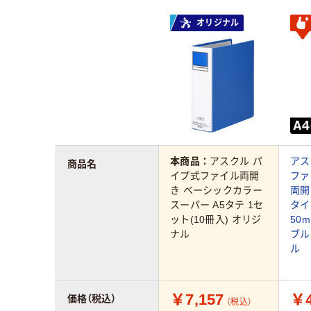
オリジナル
本商品：
アスクル パ
アス
商品名
イプ式ファイル両開
ファ
き ベーシックカラー
両開
スーパー A5タテ 1セ
タイ
ット(10冊入) オリジ
50
ナル
ブル
ル
￥7,157
￥4
価格（税込）
（税込）