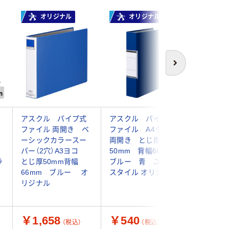
オリジナル
オリジナル
次へ
アスクル パイプ式
アスクル パイプ式
エスコ A
ファイル 両開き ベ
ファイル A4タテ
パイプ式
ーシックカラースー
両開き とじ厚
(300枚) 
m
パー（2穴）A3ヨコ
50mm 背幅66mm
1セット(
ラ
とじ厚50mm背幅
ブルー 青 ユーロ
品）
66mm ブルー オ
スタイル オリジナル
リジナル
￥1,658
￥540
￥7,6
（税込）
（税込）