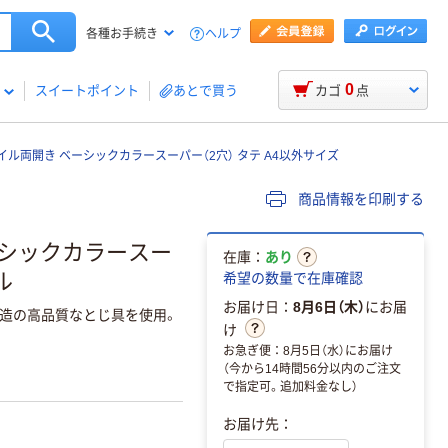
ヘルプ
各種お手続き
0
スイートポイント
あとで買う
カゴ
点
ル両開き ベーシックカラースーパー（2穴） タテ A4以外サイズ
商品情報を印刷する
ーシックカラースー
在庫：
あり
ル
希望の数量で在庫確認
お届け日：
8月6日（木）
にお届
造の高品質なとじ具を使用。
け
お急ぎ便：8月5日（水）にお届け
（今から14時間56分以内のご注文
で指定可。追加料金なし）
お届け先：