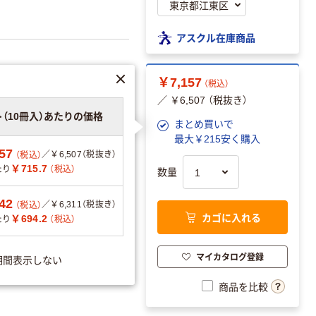
アスクル在庫商品
￥7,157
（税込）
￥715.7×10冊
／ ￥6,507 （税抜き）
￥7,157
（税込）
ト（10冊入）あたりの価格
まとめ買いで
最大￥215安く購入
57
／￥6,507（税抜き）
（税込）
￥715.7
たり
（税込）
数量
リエーションを見る
42
／￥6,311（税抜き）
（税込）
カゴに入れる
￥694.2
たり
（税込）
可
マイカタログ登録
期間表示しない
商品を比較