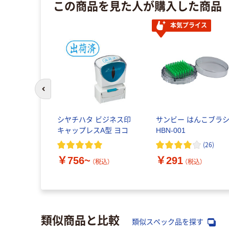
この商品を見た人が購入した商品
本気プライス
前のスライドへ
シヤチハタ ビジネス印
サンビー はんこブラ
キャップレスA型 ヨコ
HBN-001
(
26
)
￥756~
￥291
（税込）
（税込）
類似商品と比較
類似スペック品を探す