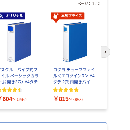
ページ：
1
／
2
オリジナル
本気プライス
次のスライド
アスクル パイプ式フ
コクヨ チューブファイ
キングジム
ァイル ベーシックカラ
ル＜エコツインR＞ A4
ングファ
ー（片開き2穴） A4タテ
タテ 2穴 両開きパイプ
A4タテ以
式ファイル
￥604~
￥815~
￥662~
（税込）
（税込）