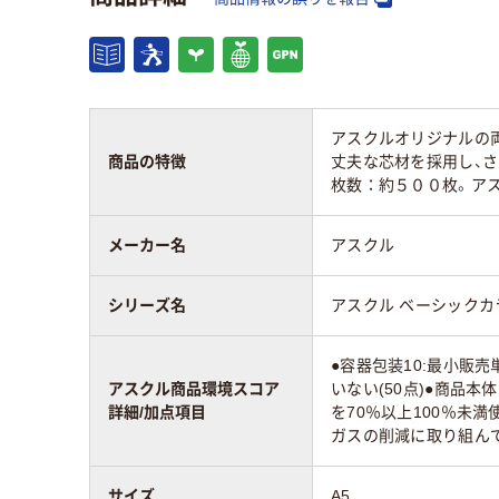
開き方
両開き
両開
アスクル商品環境
80
80
スコア
アスクルオリジナルの
商品の特徴
丈夫な芯材を採用し、さ
枚数：約５００枚。ア
メーカー名
アスクル
シリーズ名
アスクル ベーシックカ
●容器包装10:最小販
アスクル商品環境スコア
いない(50点)●商品本
詳細/加点項目
を70％以上100％未満使
ガスの削減に取り組んで
サイズ
A5