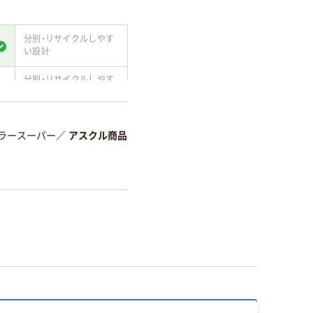
分別・リサイクルしやす
い設計
分別・リサイクルしやす
い設計
て
温室効果ガスなどの
削減
ラースーパー
／
アスクル商品
詳細「
アスクル商品環境スコ