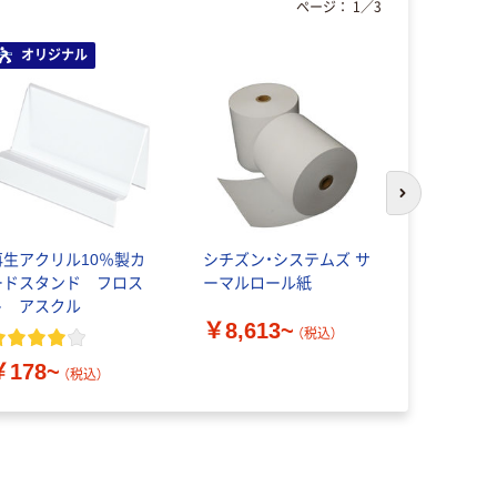
ページ：
1
／
3
オリジナル
次のスライド
再生アクリル10％製カ
シチズン・システムズ サ
リヒトラブ
ードスタンド フロス
ーマルロール紙
ファイル A
ト アスクル
46mm 青 G
￥8,613~
（10冊入）
（税込）
￥178~
￥3,740
（税込）