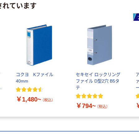
されています
パ
コクヨ Kファイル
セキセイ ロックリング
ー
40mm
ファイル D型2穴 B5タ
開
テ
￥1,480~
（税込）
￥794~
（税込）