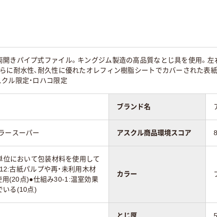
き
両開き
両開き
80
80
両開きパイプ式ファイル。キングジム製造の高品質なとじ具を使用。左
らに耐水性、耐久性に優れたオレフィン樹脂シートでカバーされた表紙。
スクル限定・ロハコ限定
ブランド名
ラースーパー
アスクル商品環境スコア
売単位において包装材料を使用して
体12:古紙パルプや再・未利用木材
カラー
用(20点)●仕組み30-1:温室効果
いる(10点)
とじ厚