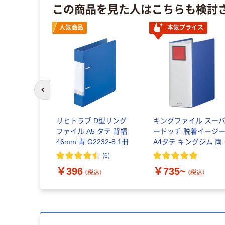
この商品を見た人はこちらも検討
人気商品
本気プライス
前のスライドへ
源泉徴収票
リヒトラブ D型リング
キングファイル スー
 タテ型 青
ファイル A5 タテ 背幅
ードッチ 脱着イージ
46mm 青 G2232-8 1冊
A4タテ キングジム 両
きパイプファイル
(
6
)
（税込）
￥396
￥735~
（税込）
（税込）