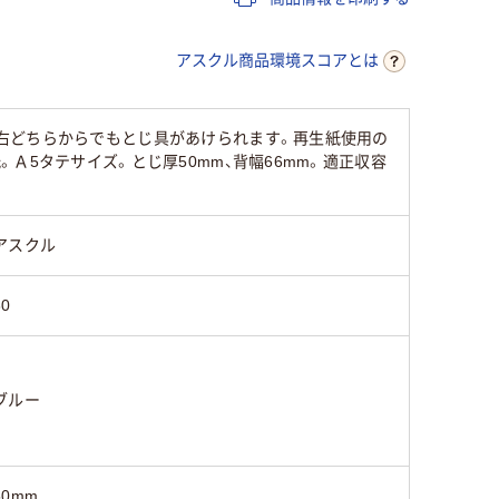
両開き
両開き
両開き
アスクル商品環境スコアとは
80
80
右どちらからでもとじ具があけられます。再生紙使用の
Ａ5タテサイズ。とじ厚50mm、背幅66mm。適正収容
アスクル
80
ブルー
50mm