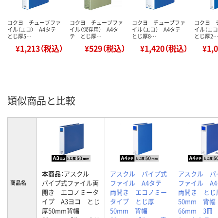
コクヨ チューブファ
コクヨ チューブファ
コクヨ チューブファ
コクヨ 
イル（エコ） A4タテ
イル（保存用） A4タ
イル（エコ） A4タテ
イル（エ
とじ厚5…
テ とじ厚…
とじ厚8…
とじ厚2
¥1,213（税込）
¥529（税込）
¥1,420（税込）
¥1,
類似商品と比較
本商品：
アスクル
アスクル パイプ式
アスクル パ
パイプ式ファイル両
ファイル A4タテ
ファイル A
商品名
開き エコノミータ
両開き エコノミー
両開き とじ
イプ A3ヨコ とじ
タイプ とじ厚
50mm 背幅
厚50mm背幅
50mm 背幅
66mm 3冊