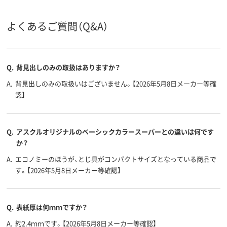
ヨコ
タテ
タテ
向き
両開き
両開き
両開き
開き方
よくあるご質問（Q&A）
アスクル
商品環境
80
80
80
スコア
Q.
背見出しのみの取扱はありますか？
A.
背見出しのみの取扱いはございません。【2026年5月8日メーカー等確
認】
Q.
アスクルオリジナルのベーシックカラースーパーとの違いは何です
か？
A.
エコノミーのほうが、とじ具がコンパクトサイズとなっている商品で
す。【2026年5月8日メーカー等確認】
Q.
表紙厚は何ｍｍですか？
A.
約2.4ｍｍです。【2026年5月8日メーカー等確認】