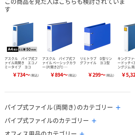
この商品を見た人はこちらも検討されていま
す
数量
数量
数量
カゴへ
カゴへ
カ
アスクル パイプ式フ
アスクル パイプ式フ
リヒトラブ D型リン
キングファ
ァイル両開き エコノ
ァイル ベーシックカラ
グファイル ヨコ型
ードッチ＜脱
ミータイプ ヨコ
ー（片開き2穴） …
ングジム 
￥734～
￥894～
￥299～
￥5,3
（税込）
（税込）
（税込）
パイプ式ファイル（両開き）のカテゴリー
パイプ式ファイルのカテゴリー
オフィス用品のカテゴリー