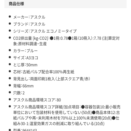
商品仕様
メーカー：アスクル
ブランド：アスクル
シリーズ：アスクル エコノミータイプ
CO2排出量 [kg-CO2]：●1冊:0.78●1箱（10冊入）:7.78 (注)算定対
象:原材料調達・生産
カラー：ブルー
サイズ：A3ヨコ
とじ厚：50mm
芯材：古紙パルプ配合率100％再生紙
背見出し：両面印刷1枚入（上部スクエア青/赤）
背幅：66mm
穴数：2
アスクル商品環境スコア：80
アスクル商品環境スコア詳細/加点項目：●容器包装10:最小販売
単位において包装材料を使用していない(50点)●商品本体12:古
紙パルプや再・未利用木材を70％以上100％未満使用(20点)●仕
組み30-1:温室効果ガスの削減に取り組んでいる(10点)
型番：9644143