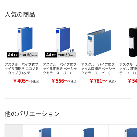
人気の商品
アスクル パイプ式フ
アスクル パイプ式フ
アスクル パイプ式フ
アスクル 
ァイル両開き エコノミ
ァイル両開き ベーシッ
ァイル両開き ベーシッ
ァイル（両開
ータイプ（A4タテ…
クカラースーパー（…
クカラースーパー（…
テ ユーロ
￥405～
￥556～
￥781～
￥5
（税込）
（税込）
（税込）
他のバリエーション