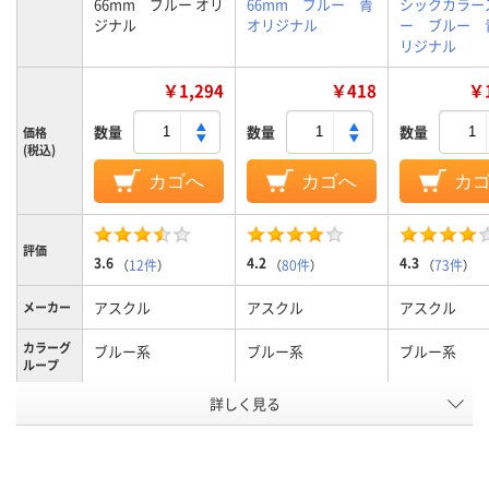
66mm ブルー オリ
66mm ブルー 青
シックカラー
ジナル
オリジナル
ー ブルー 
リジナル
￥1,294
￥418
￥1
数量
数量
数量
価格
(税込)
カゴへ
カゴへ
カ
評価
3.6
4.2
4.3
（
12件
）
（
80件
）
（
73件
）
アスクル
アスクル
アスクル
メーカー
カラーグ
ブルー系
ブルー系
ブルー系
ループ
詳しく見る
50mm
50mm
50mm
とじ厚
A3ヨコ、A3
A4タテ、A4
A4タテ、A4
サイズ