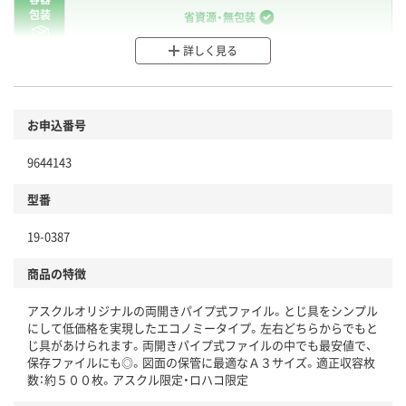
包装
省資源・無包装
詳しく見る
分別・リサイクルしやすい設計
環境に配慮した材料を使用
商品
お申込番号
本体
省資源・省エネ・節水
9644143
分別・リサイクルしやすい設計
型番
独自の回収スキームがある
19-0387
仕組
アスクルで資源循環している
商品の特徴
温室効果ガスなどの削減
アスクルオリジナルの両開きパイプ式ファイル。とじ具をシンプル
この商品の環境配慮ポイントです。下記商品詳細「
にして低価格を実現したエコノミータイプ。左右どちらからでもと
アスクル商品環境スコア詳細／加点項目
」で確認できます。
じ具があけられます。両開きパイプ式ファイルの中でも最安値で、
保存ファイルにも◎。図面の保管に最適なＡ３サイズ。適正収容枚
数：約５００枚。アスクル限定・ロハコ限定