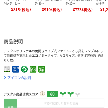
イル エコツインR
ブファイル＜K2＞A4タ
ブファイル＜K2＞A4タ
イル エ
A4タテ と…
テ・80…
テ・30…
A4タテ 
¥815（税込）
¥910（税込）
¥723（税込）
¥1,
商品説明
アスクルオリジナルの両開きパイプ式ファイル。とじ具をシンプルにし
て低価格を実現したエコノミータイプ。Ａ３サイズ。適正収容枚数：約５
００枚。
アイコンの説明
80
アスクル商品環境スコア
環境に配慮した材料を使用
容器