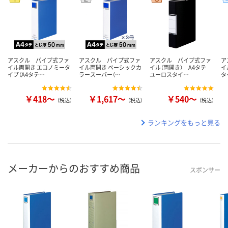
アスクル パイプ式ファ
アスクル パイプ式ファ
アスクル パイプ式ファ
ア
イル両開き エコノミータ
イル両開き ベーシックカ
イル（両開き） A4タテ
イ
イプ（A4タテ…
ラースーパー（…
ユーロスタイ…
タ
￥418～
￥1,617～
￥540～
（税込）
（税込）
（税込）
ランキングをもっと見る
メーカーからのおすすめ商品
スポンサー