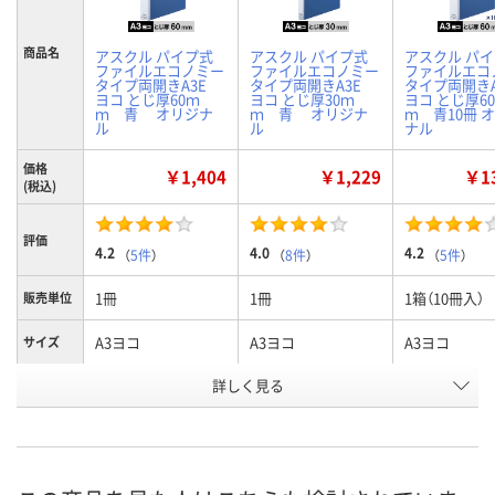
商品名
アスクル パイプ式
アスクル パイプ式
アスクル パ
ファイルエコノミー
ファイルエコノミー
ファイルエコ
タイプ両開きA3E
タイプ両開きA3E
タイプ両開き
ヨコ とじ厚60ｍ
ヨコ とじ厚30ｍ
ヨコ とじ厚6
ｍ 青 オリジナ
ｍ 青 オリジナ
ｍ 青10冊 
ル
ル
ナル
価格
￥1,404
￥1,229
￥13
(税込)
評価
4.2
4.0
4.2
（
5件
）
（
8件
）
（
5件
）
1冊
1冊
1箱（10冊入）
販売単位
A3ヨコ
A3ヨコ
A3ヨコ
サイズ
お申込番
詳しく見る
E733930
E733929
E910054
号
あり
あり
7点
在庫
8月8日（土）
8月8日（土）
8月8日（土）
お届け日