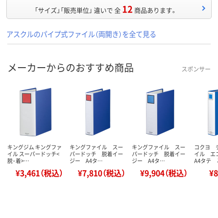
12
「サイズ」「販売単位」 違いで 全
商品あります。
アスクルのパイプ式ファイル（両開き）を全て見る
メーカーからのおすすめ商品
スポンサー
キングジム キングファ
キングファイル スー
キングファイル スー
コクヨ 
イル スーパードッチ<
パードッチ 脱着イー
パードッチ 脱着イー
イル エ
脱･着>…
ジー A4タ…
ジー A4タ…
A4タテ 
¥3,461（税込）
¥7,810（税込）
¥9,904（税込）
¥