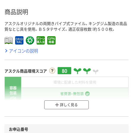
商品説明
アスクルオリジナルの両開きパイプ式ファイル。キングジム製造の高品
質なとじ具を使用。Ｂ５タテサイズ。適正収容枚数：約５００枚。
アイコンの説明
80
アスクル商品環境スコア
環境に配慮した材料を使用
容器
包装
省資源・無包装
詳しく見る
分別・リサイクルしやすい設計
環境に配慮した材料を使用
商品
お申込番号
本体
省資源・省エネ・節水