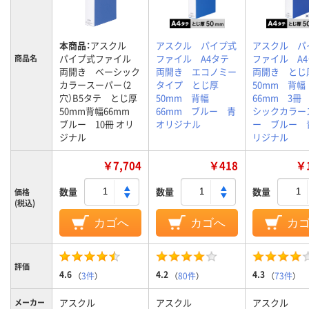
本商品：
アスクル
アスクル パイプ式
アスクル パ
パイプ式ファイル
ファイル A4タテ
ファイル A
商品名
両開き ベーシック
両開き エコノミー
両開き とじ
カラースーパー（2
タイプ とじ厚
50mm 背幅
穴）B5タテ とじ厚
50mm 背幅
66mm 3冊
50mm背幅66mm
66mm ブルー 青
シックカラー
ブルー 10冊 オリ
オリジナル
ー ブルー 
ジナル
リジナル
￥7,704
￥418
￥1
数量
数量
数量
価格
(税込)
カゴへ
カゴへ
カ
評価
4.6
4.2
4.3
（
3件
）
（
80件
）
（
73件
）
アスクル
アスクル
アスクル
メーカー