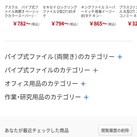
アスクル パイプ式フ
セキセイ ロックリング
キングファイル スーパ
プラス 2
ァイル両開き ベーシッ
ファイル D型2穴 B5タ
ードッチ 脱着イージー
ル 丸型2穴
クカラースーパー（…
テ
B5タテ キン…
コノミー 
￥782～
￥794～
￥865～
￥3
（税込）
（税込）
（税込）
パイプ式ファイル（両開き）のカテゴリー
パイプ式ファイルのカテゴリー
オフィス用品のカテゴリー
作業・研究用品のカテゴリー
あなたが最近チェックした商品
閲覧履歴の削除