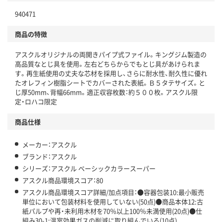
940471
分別・リサイクルしやすい設計
商品の特徴
独自の回収スキームがある
アスクルオリジナルの両開きパイプ式ファイル。キングジム製造の
仕組
アスクルで資源循環している
高品質なとじ具を使用。左右どちらからでもとじ具があけられま
す。再生紙使用の丈夫な芯材を採用し、さらに耐水性、耐久性に優れ
温室効果ガスなどの削減
たオレフィン樹脂シートでカバーされた表紙。Ｂ５タテサイズ。と
じ厚50mm、背幅66mm。適正収容枚数：約５００枚。アスクル限
この商品の環境配慮ポイントです。下記商品詳細「
定・ロハコ限定
アスクル商品環境スコア詳細／加点項目
」で確認できます。
商品仕様
メーカー：アスクル
ブランド：アスクル
シリーズ：アスクル ベーシックカラースーパー
アスクル商品環境スコア：80
アスクル商品環境スコア詳細/加点項目：●容器包装10:最小販売
単位において包装材料を使用していない(50点)●商品本体12:古
紙パルプや再・未利用木材を70％以上100％未満使用(20点)●仕
組み30-1:温室効果ガスの削減に取り組んでいる(10点)