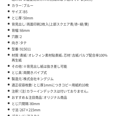
カラー：ブルー
サイズ：B5
とじ厚：50mm
背見出し：両面印刷2枚入(上部スクエア青/赤・緑/黄)
背幅：66mm
穴数：2
向き：タテ
型番：915011
材質：表紙：オレフィン素材貼表紙、芯材：古紙パルプ配合率100%
再生紙
その他：※背見出し紙は抜き差し可能
とじ具：両開きパイプ式
製造元：株式会社キングジム
適正収容枚数：とじ厚1mmにつきコピー用紙約10枚
注釈：（注）カラーインデックスは付いておりません。
おすすめ＆注目商品：オリジナル商品
とじ穴間隔：80mm
寸法：267×215mm
ブランド：アスクル