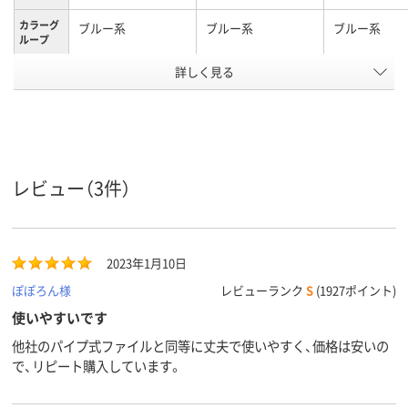
カラーグ
ブルー系
ブルー系
ブルー系
ループ
詳しく見る
50mm50mm
50mm50mm
50mm50mm
とじ厚
B5B5
A4タテ、A4
A4タテ、A4
サイズ
タテタテ
タテ
タテ
向き
両開き
両開き
両開き
開き方
レビュー（3件）
アスクル
商品環境
80
80
80
スコア
2023年1月10日
ぽぽろん様
レビューランク
S
(1927ポイント)
使いやすいです
他社のパイプ式ファイルと同等に丈夫で使いやすく、価格は安いの
で、リピート購入しています。