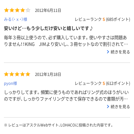
2012年6月11日
みる（・ｘ・）様
レビューランク
S
(685ポイント)
安いけど…もう少しだけ安いと嬉しいです♪
毎年３冊以上使うので、必ず購入しています。使いやすさは問題あ
りません！！KING JIMより安いし、３冊セットなので割引されてる
けど…でももう少しだけ安いと助かります（・ｘ・;）
続きを見る
2012年1月18日
pyon様
レビューランク
S
(612ポイント)
しっかりしてます。頻繁に使うものであればリング式のほうがいい
のですが、しっかりファイリングできて保存できるので書類が汚れ
ません。棚に整理しても倒れたりせずほど良い重さがあるのでそこ
続きを見る
もいいです。
※
レビューはアスクルWebサイト、LOHACOに投稿された内容です。