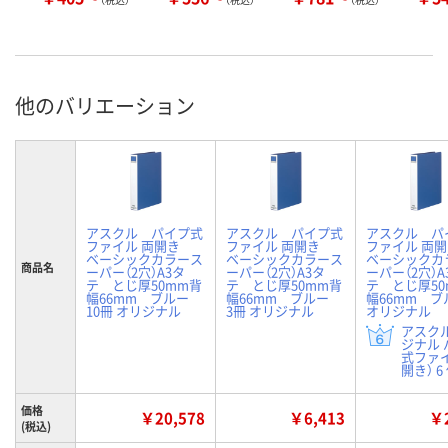
他のバリエーション
アスクル パイプ式
アスクル パイプ式
アスクル パ
ファイル 両開き
ファイル 両開き
ファイル 両
ベーシックカラース
ベーシックカラース
ベーシックカ
商品名
ーパー（2穴）A3タ
ーパー（2穴）A3タ
ーパー（2穴）A
テ とじ厚50mm背
テ とじ厚50mm背
テ とじ厚50
幅66mm ブルー
幅66mm ブルー
幅66mm 
10冊 オリジナル
3冊 オリジナル
オリジナル
アスク
ジナル 
式ファ
開き） 6
価格
￥20,578
￥6,413
￥2
(税込)