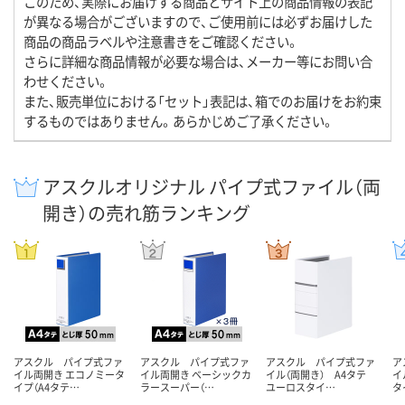
このため、実際にお届けする商品とサイト上の商品情報の表記
が異なる場合がございますので、ご使用前には必ずお届けした
商品の商品ラベルや注意書きをご確認ください。
さらに詳細な商品情報が必要な場合は、メーカー等にお問い合
わせください。
また、販売単位における「セット」表記は、箱でのお届けをお約束
するものではありません。あらかじめご了承ください。
アスクルオリジナル パイプ式ファイル（両
開き）の売れ筋ランキング
アスクル パイプ式ファ
アスクル パイプ式ファ
アスクル パイプ式ファ
ア
イル両開き エコノミータ
イル両開き ベーシックカ
イル（両開き） A4タテ
イ
イプ（A4タテ…
ラースーパー（…
ユーロスタイ…
タ