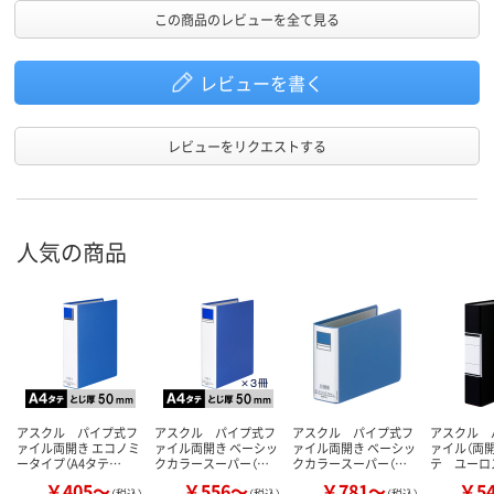
この商品のレビューを全て見る
レビューを書く
レビューをリクエストする
人気の商品
アスクル パイプ式フ
アスクル パイプ式フ
アスクル パイプ式フ
アスクル 
ァイル両開き エコノミ
ァイル両開き ベーシッ
ァイル両開き ベーシッ
ァイル（両開
ータイプ（A4タテ…
クカラースーパー（…
クカラースーパー（…
テ ユーロ
￥405～
￥556～
￥781～
￥5
（税込）
（税込）
（税込）