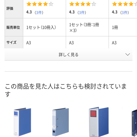
評価
4.3
4.3
4.3
（
3件
）
（
3件
）
（
3件
）
1セット（3冊：1冊
1セット（10冊入）
1冊
販売単位
×3）
A3
A3
A3
サイズ
お申込番
詳しく見る
9521653
9521546
9449238
号
4点
あり
あり
在庫
8月7日（金）
8月7日（金）
8月7日（金）
お届け日
この商品を見た人はこちらも検討されていま
す
数量
数量
数量
カゴへ
カゴへ
カ