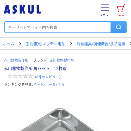
カゴ
メニュー
ホーム
生活雑貨/キッチン用品
調理器具/調理機器/食品運搬
赤川器物製作所
ブランド：
赤川器物製作所
赤川器物製作所 角バット 12枚取
（
0
件のレビュー
）
ランキングを見る：
バット/ボール/ざる