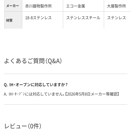
赤川器物製作所
エコー金属
大屋製作所
メーカー
18-8ステンレス
ステンレススチール
ステンレス
材質
カラーグ
シルバー系
シルバー系
ループ
約3.3L
約1.3L
容量
よくあるご質問（Q&A）
Q.
IH・オーブンに対応していますか？
A.
IH･ｵｰﾌﾞﾝには対応していません｡【2026年5月8日メーカー等確認】
レビュー（0件）