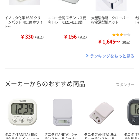
イノマタ化学 #530 クリ
エコー金属 ステンレス便
大屋製作所 クローバー
大
ーンバット NO.30 ホワイ
利トレー 0321-411 1個
指定深型組バット
ト
ト…
￥330
￥156
（税込）
（税込）
￥1,645～
（税込）
ランキングをもっと見る
メーカーからのおすすめ商品
スポンサー
タニタ（TANITA） 抗菌
タニタ（TANITA） キッ
タニタ（TANITA） 洗え
タニタ（TA
でか見えタイマー キッ
チンスケール 2kg ホ…
るキッチンスケール
でか見え