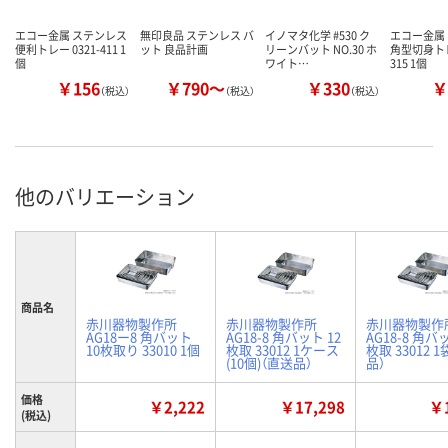
エコー金属 ステンレス
無印良品 ステンレス バ
イノマタ化学 #530 ク
エコー金属
便利トレー 0321-411 1
ット 良品計画
リーンバット NO.30 ホ
角型切身トレー
個
ワイト…
315 1個
￥156
￥790～
￥330
￥
（税込）
（税込）
（税込）
他のバリエーション
商品名
赤川器物製作所
赤川器物製作所
赤川器物製作
AG18ー8 角バット
AG18-8 角バット 12
AG18-8 角バ
10枚取り 33010 1個
枚取 33012 1ケース
枚取 33012 
(10個)（直送品）
品）
価格
￥2,222
￥17,298
￥1
(税込)