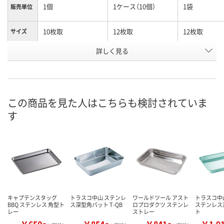
1個
1ケース（10個）
1袋
販売単位
10枚取
12枚取
12枚取
サイズ
お申込番
詳しく見る
X813181
UE32942
UE32617
号
3点
直送品
直送品
在庫
この商品を見た人はこちらも検討されていま
8月8日（土）
8月26日（水）まで
8月26日（水）
お届け日
す
数量
数量
数量
カゴへ
カゴへ
カ
キャプテンスタッグ
トラスコ中山 ステンレ
ワールドツール アスト
トラスコ中山
BBQ ステンレス 角型ト
ス深型角バット T-QB
ロプロダクツ ステンレ
ステンレス
レー
ストレー
ト
￥650～
￥854～
￥841～
￥1,9