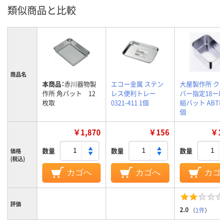
類似商品と比較
商品名
本商品：
赤川器物製
エコー金属 ステン
大屋製作所 
作所 角バット 12
レス便利トレー
バー指定18ー
枚取
0321-411 1個
組バット ABTE
個
￥1,870
￥156
￥1
数量
数量
数量
価格
(税込)
カゴへ
カゴへ
カ
評価
2.0
（
1件
）