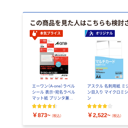
この商品を見た人はこちらも検討
本気プライス
オリジナル
エーワン（A-one）ラベル
アスクル 名刺用紙 ミ
シール 表示・宛名ラベル
ン目入り マイクロミ
マット紙 プリンタ兼用
ン
10面 四辺余白付
86.4×50.8mm
￥873~
￥2,522~
（税込）
（税込）