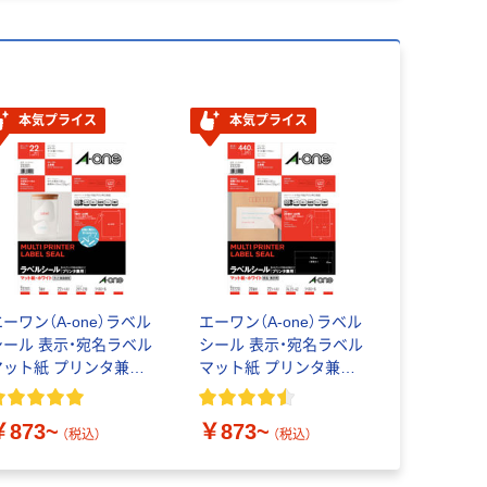
本気プライス
本気プライス
エーワン（A-one）ラベル
エーワン（A-one）ラベル
シール 表示・宛名ラベル
シール 表示・宛名ラベル
マット紙 プリンタ兼用
マット紙 プリンタ兼用
封筒 A4 ノーカット は
封筒 20面
がしやすい加工付
￥873~
￥873~
（税込）
（税込）