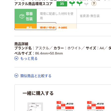
アスクル商品環境スコア
35
容器
環境に配慮した材料を使
省資源・無包装
用
包装
詳しく見る
商品
環境に配慮した材料
省資源・省エネ・節水
本体
を使用
独自の回収スキームがあ
アスクルで資源循環し
商品詳細
仕組
る
ている
ブランド名
アスクル
／
カラー
ホワイト
／
サイズ
A4
／
ベルサイズ
86.4mm×50.8mm
この商品の環境配慮ポイントです。詳しくはページ下部の商品
もっと見る
ア詳細／加点項目
」で確認できます。
類似商品と比較する
一緒に購入する