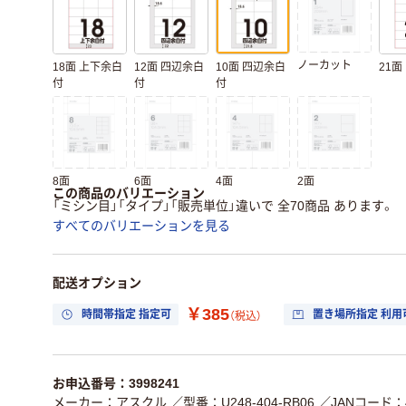
ノーカット
18面 上下余白
12面 四辺余白
10面 四辺余白
21面
付
付
付
8面
6面
4面
2面
この商品のバリエーション
「ミシン目」「タイプ」「販売単位」違いで 全70商品 あります。
すべてのバリエーションを見る
配送オプション
￥385
時間帯指定 指定可
置き場所指定 利用
（税込）
お申込番号：3998241
メーカー：アスクル
／型番：U248-404-RB06
／JANコード：45