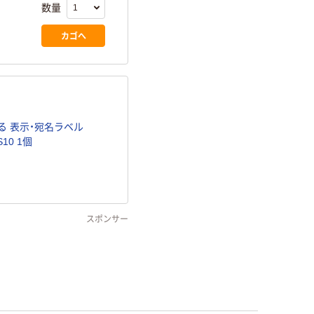
数量
カゴへ
る 表示・宛名ラベル
S10 1個
スポンサー