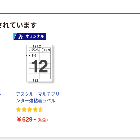
されています
オリジナル
シ
アスクル マルチプリ
シ
ンター強粘着ラベル
￥629~
（税込）