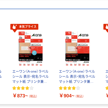
本気プライス
ル
エーワン（A-one）ラベル
エーワン（A-one）ラベル
ル
シール 表示・宛名ラベル
シール 表示・宛名ラベル
用
マット紙 プリンタ兼用
マット紙 プリンタ兼用
封筒 24面 四辺余白付
封筒 21面
￥873~
￥904~
（税込）
（税込）