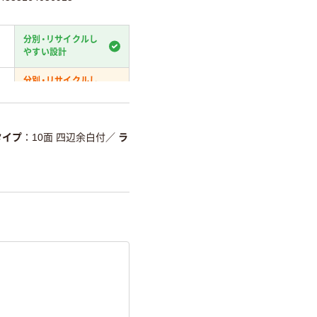
分別・リサイクルし
やすい設計
分別・リサイクルし
やすい設計
温室効果ガスなどの削減
タイプ
10面 四辺余白付
／
ラ
詳細「
アスクル商品環境スコ