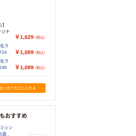
り】
オリジナ
￥1,629
（税込）
宛名ラ
￥1,089
75724
（税込）
宛名ラ
￥1,089
ル A4 48面 20シート 75248
（税込）
まとめてカゴに入れる
らもおすすめ
 1袋