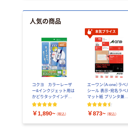
人気の商品
本気プライス
コクヨ カラーレーザ
エーワン（A-one）ラベ
ー&インクジェット用は
シール 表示・宛名ラベ
かどりタックインデッ
マット紙 プリンタ兼
クス（強粘着） A4
封筒 18面 上下余白付
￥1,890~
￥873~
（税込）
（税込）