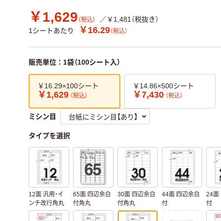
￥1,629
／￥1,481（税抜き）
（税込）
￥16.29
1シートあたり
（税込）
販売単位：1袋（100シート入）
￥16.29×100シート
￥14.86×500シート
￥1,629
￥7,430
（税込）
（税込）
ミシン目
タイプを選択
12面 汎用・イ
65面 四辺余白
30面 四辺余白
44面 四辺余白
24面
ンチ改行角丸
付角丸
付角丸
付
付