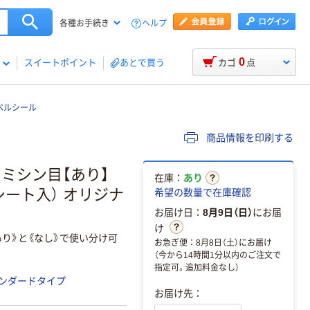
ヘルプ
各種お手続き
0
スイートポイント
あとで買う
カゴ
点
ベルシール
商品情報を印刷する
 ミシン目【あり】
在庫：
あり
00シート入） オリジナ
希望の数量で在庫確認
お届け日：
8月9日（日）
にお届
け
あり》と《なし》で使い分け可
お急ぎ便：8月8日（土）にお届け
（今から14時間1分以内のご注文で
指定可。追加料金なし）
ンダードタイプ
お届け先：