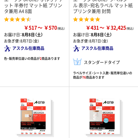
ット 半券付 マット紙 プリン
ル 表示・宛名ラベル マット紙
タ兼用 A4 8面
プリンタ兼用 封筒
￥517
￥570
￥431
￥32,425
お届け日：
8月8日（土）
お届け日：
8月8日（土）
お急ぎ便：
8月7日（金）
お急ぎ便：
8月7日（金）
アスクル在庫商品
アスクル在庫商品
色・販売単位違いの商品が
2
商品あります
スタンダードタイプ
ラベルサイズ・シート入数・販売単位違いの
商品が
76
商品あります