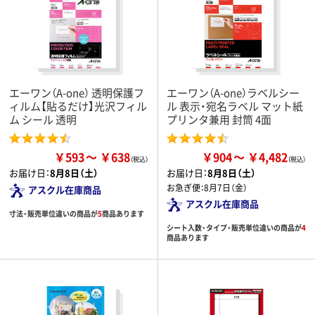
エーワン（A-one） 透明保護フ
エーワン（A-one）ラベルシー
ィルム【貼るだけ】光沢フィル
ル 表示・宛名ラベル マット紙
ム シール 透明
プリンタ兼用 封筒 4面
￥593
￥638
￥904
￥4,482
お届け日：
8月8日（土）
お届け日：
8月8日（土）
お急ぎ便：
8月7日（金）
アスクル在庫商品
アスクル在庫商品
寸法・販売単位違いの商品が
5
商品あります
シート入数・タイプ・販売単位違いの商品が
4
商品あります