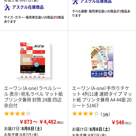
アスクル在庫商品
アスクル在庫商品
ラベル面数・販売単位違いの商品が
3
商品あ
ります
サイズ・カラー・販売単位違いの商品が
8
商品
あります
エーワン（A-one）ラベルシー
エーワン（A-one）手作りチケ
ル 表示・宛名ラベル マット紙
ット 4列11連 連続タイプ マッ
プリンタ兼用 封筒 24面 四辺
ト紙 プリンタ兼用 A4 44面 20
余白付
シート 51467
（
）
3件
￥873
￥4,482
￥548
（税込）
お届け日：
8月8日（土）
お届け日：
8月8日（土）
お急ぎ便：
8月7日（金）
お急ぎ便：
8月7日（金）