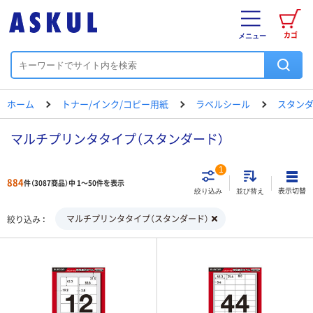
カゴ
メニュー
ホーム
トナー/インク/コピー用紙
ラベルシール
スタン
マルチプリンタタイプ（スタンダード）
1
884
件（3087商品）中 1～50件を表示
表示切替
絞り込み
並び替え
マルチプリンタタイプ（スタンダード）
絞り込み