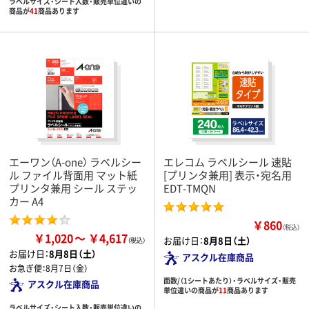
ラベルサイズ・シート入数・販売単位違いの
商品が
41
商品あります
エーワン（A-one） ラベルシー
エレコム ラベルシール 速貼
ル ファイル背面用 マット紙
[プリンタ兼用] 表示・宛名用
プリンタ兼用 シール ステッ
EDT-TMQN
カー A4
￥860
（税込）
￥1,020
￥4,617
お届け日：
8月8日（土）
お届け日：
8月8日（土）
アスクル在庫商品
お急ぎ便：
8月7日（金）
面数/（1シートあたり）・ラベルサイズ・販売
アスクル在庫商品
単位違いの商品が
11
商品あります
ラベルサイズ・シート入数・販売単位違いの