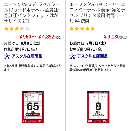
エーワン（A-one） ラベルシー
エーワン（A-one） スーパーエ
ル IDカード用ラベル 会員証・
コノミーラベル 表示・宛名ラ
身分証 インクジェット はが
ベル プリンタ兼用 封筒 シー
きサイズ 2面
ル A4 徳用
￥960
￥4,852
￥9,180
（税込）
お届け日：
8月8日（土）
お届け日：
8月8日（土）
お急ぎ便：
8月7日（金）
お急ぎ便：
8月7日（金）
アスクル在庫商品
アスクル在庫商品
名称・材質・販売単位違いの商品が
3
商品あり
ラベルサイズ・面数/（1シートあたり）・販売
ます
単位違いの商品が
9
商品あります