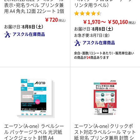
表示・宛名ラベル プリンタ兼
リンタ用ラベル）
用 A4 角丸 12面 22シート 1個
￥720
￥1,970
￥50,160
（税込）
お届け日：
8月8日（土）
お届け日：
8月8日（土）
アスクル在庫商品
お急ぎ便：
8月7日（金）
アスクル在庫商品
余白・面数/（1シートあたり）・販売単位違い
の商品が
24
商品あります
エーワン（A-one） ラベルシー
エーワン（A-one）クリックポ
ル パッケージラベル 光沢紙
スト対応ラベルシール マット
インクジェット 封筒 A4
紙 宛名 プリンタ兼用 封筒 シ