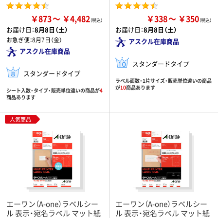
￥873
￥4,482
￥338
￥350
お届け日：
8月8日（土）
お届け日：
8月8日（土）
お急ぎ便：
8月7日（金）
アスクル在庫商品
アスクル在庫商品
スタンダードタイプ
スタンダードタイプ
ラベル面数・1片サイズ・販売単位違いの商品
が
10
商品あります
シート入数・タイプ・販売単位違いの商品が
4
商品あります
人気商品
エーワン（A-one）ラベルシー
エーワン（A-one）ラベルシー
ル 表示・宛名ラベル マット紙
ル 表示・宛名ラベル マット紙