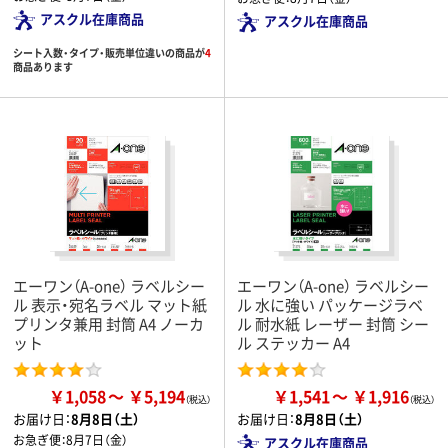
アスクル在庫商品
アスクル在庫商品
シート入数・タイプ・販売単位違いの商品が
4
商品あります
エーワン（A-one） ラベルシー
エーワン（A-one） ラベルシー
ル 表示・宛名ラベル マット紙
ル 水に強い パッケージラベ
プリンタ兼用 封筒 A4 ノーカ
ル 耐水紙 レーザー 封筒 シー
ット
ル ステッカー A4
￥1,058
￥5,194
￥1,541
￥1,916
お届け日：
8月8日（土）
お届け日：
8月8日（土）
お急ぎ便：
8月7日（金）
アスクル在庫商品