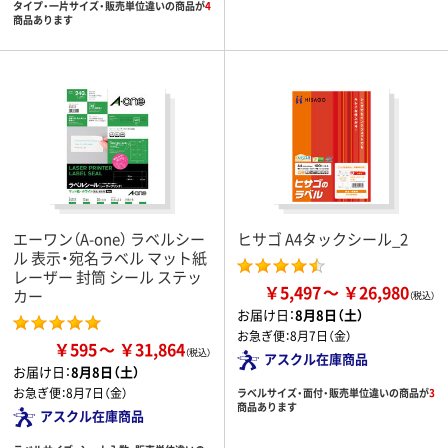
タイプ・一片サイズ・販売単位違いの商品が
4
商品あります
エーワン（A-one） ラベルシー
ヒサゴ A4タックシール_2
ル 表示・宛名ラベル マット紙
レーザー 封筒 シール ステッ
￥5,497
￥26,980
カー
お届け日：
8月8日（土）
お急ぎ便：
8月7日（金）
￥595
￥31,864
アスクル在庫商品
お届け日：
8月8日（土）
お急ぎ便：
8月7日（金）
ラベルサイズ・面付・販売単位違いの商品が
3
商品あります
アスクル在庫商品