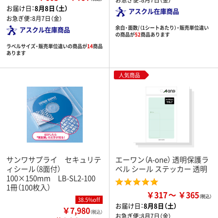
お届け日：
8月8日（土）
アスクル在庫商品
お急ぎ便：
8月7日（金）
余白・面数/（1シートあたり）・販売単位違い
アスクル在庫商品
の商品が
52
商品あります
ラベルサイズ・販売単位違いの商品が
14
商品
あります
人気商品
サンワサプライ セキュリテ
エーワン（A-one） 透明保護ラ
ィシール（8面付）
ベル シール ステッカー 透明
100×150mm LB-SL2-100
1冊（100枚入）
￥317
￥365
38.5%off
お届け日：
8月8日（土）
￥7,980
（税込）
お急ぎ便：
8月7日（金）