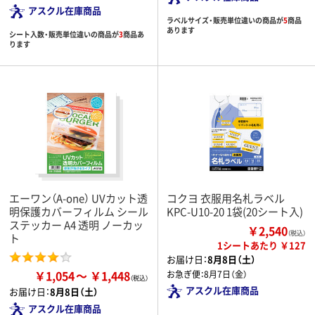
アスクル在庫商品
ラベルサイズ・販売単位違いの商品が
5
商品
あります
シート入数・販売単位違いの商品が
3
商品あ
ります
エーワン（A-one） UVカット透
コクヨ 衣服用名札ラベル
明保護カバーフィルム シール
KPC-U10-20 1袋(20シート入)
ステッカー A4 透明 ノーカッ
￥2,540
（税込）
ト
1シートあたり ￥127
お届け日：
8月8日（土）
￥1,054
￥1,448
お急ぎ便：
8月7日（金）
アスクル在庫商品
お届け日：
8月8日（土）
アスクル在庫商品