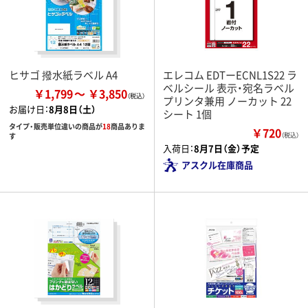
ヒサゴ 撥水紙ラベル A4
エレコム EDTーECNL1S22 ラ
ベルシール 表示・宛名ラベル
￥1,799
￥3,850
プリンタ兼用 ノーカット 22
お届け日：
8月8日（土）
シート 1個
タイプ・販売単位違いの商品が
18
商品ありま
￥720
す
（税込）
入荷日：
8月7日（金）予定
アスクル在庫商品