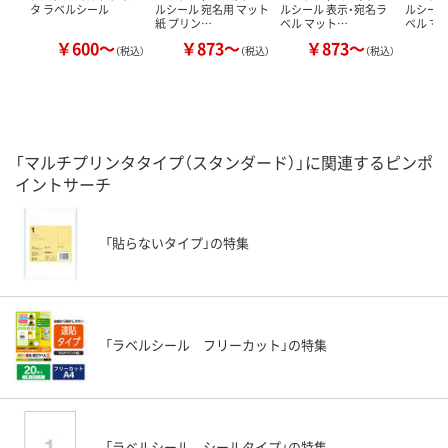
タ ラベルシール
ルシール 宛名用 マット
ルシール 表示・宛名ラ
ルシール
紙 プリン…
ベル マット…
ベル マ
￥600～
￥873～
￥873～
￥
（税込）
（税込）
（税込）
「マルチプリンタタイプ（スタンダード）」に関連するピンポ
イントサーチ
「貼らないタイプ」の特集
「ラベルシール フリーカット」の特集
「ラベルシール シールタイプ」の特集