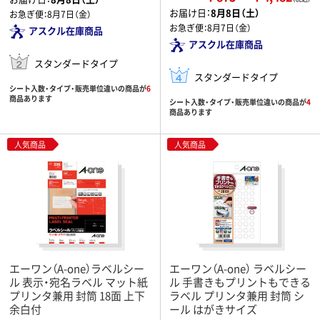
お届け日：
8月8日（土）
お急ぎ便：
8月7日（金）
お急ぎ便：
8月7日（金）
アスクル在庫商品
アスクル在庫商品
スタンダードタイプ
スタンダードタイプ
シート入数・タイプ・販売単位違いの商品が
6
商品あります
シート入数・タイプ・販売単位違いの商品が
4
商品あります
人気商品
人気商品
エーワン（A-one）ラベルシー
エーワン（A-one） ラベルシー
ル 表示・宛名ラベル マット紙
ル 手書きもプリントもできる
プリンタ兼用 封筒 18面 上下
ラベル プリンタ兼用 封筒 シ
余白付
ール はがきサイズ