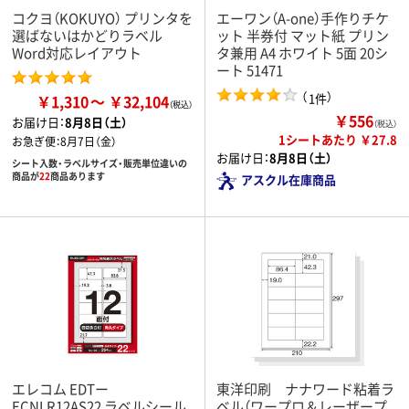
コクヨ（KOKUYO） プリンタを
エーワン（A-one）手作りチケ
選ばないはかどりラベル
ット 半券付 マット紙 プリン
Word対応レイアウト
タ兼用 A4 ホワイト 5面 20シ
ート 51471
（
）
1件
￥1,310
￥32,104
￥556
お届け日：
8月8日（土）
（税込）
1シートあたり ￥27.8
お急ぎ便：
8月7日（金）
お届け日：
8月8日（土）
シート入数・ラベルサイズ・販売単位違いの
商品が
22
商品あります
アスクル在庫商品
エレコム EDTー
東洋印刷 ナナワード粘着ラ
ECNLR12AS22 ラベルシール
ベル（ワープロ＆レーザープ