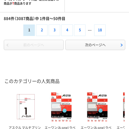
商品が
7
商品あります
884件（3087商品）中 1件目～50件目
1
2
3
4
5
18
前のページへ
次のページへ
このカテゴリーの人気商品
アスクル マルチプリン
エーワン（A-one）ラベ
エーワン（A-one）ラベ
エーワン（