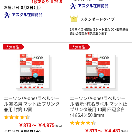
1枚あたり ￥79.8
アスクル在庫商品
お届け日：
8月8日（土）
アスクル在庫商品
スタンダードタイプ
1片サイズ・面数/（1シートあたり）・販売単位
違いの商品が
7
商品あります
人気商品
人気商品
エーワン（A-one）ラベルシー
エーワン（A-one）ラベルシー
ル 宛名用 マット紙 プリンタ
ル 表示・宛名ラベル マット紙
兼用 封筒 12面
プリンタ兼用 10面 四辺余白
付 86.4×50.8mm
￥873
￥4,975
￥873
￥4,482
お届け日：
8月8日（土）