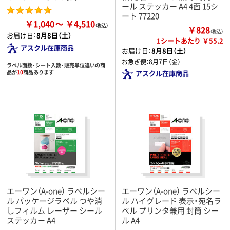
ール ステッカー A4 4面 15シ
ート 77220
￥1,040
￥4,510
￥828
（税込）
お届け日：
8月8日（土）
1シートあたり ￥55.2
アスクル在庫商品
お届け日：
8月8日（土）
お急ぎ便：
8月7日（金）
ラベル面数・シート入数・販売単位違いの商
品が
10
商品あります
アスクル在庫商品
エーワン（A-one） ラベルシー
エーワン（A-one） ラベルシー
ル パッケージラベル つや消
ル ハイグレード 表示・宛名ラ
しフィルム レーザー シール
ベル プリンタ兼用 封筒 シー
ステッカー A4
ル A4