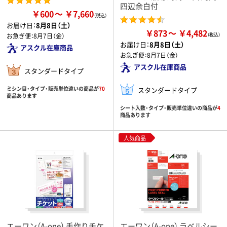
四辺余白付
￥600
￥7,660
お届け日：
8月8日（土）
￥873
￥4,482
お急ぎ便：
8月7日（金）
お届け日：
8月8日（土）
アスクル在庫商品
お急ぎ便：
8月7日（金）
アスクル在庫商品
スタンダードタイプ
ミシン目・タイプ・販売単位違いの商品が
70
スタンダードタイプ
商品あります
シート入数・タイプ・販売単位違いの商品が
4
商品あります
人気商品
エーワン（A-one） 手作りチケ
エーワン（A-one） ラベルシー