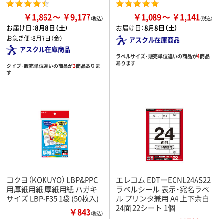
￥1,862
￥9,177
￥1,089
￥1,141
お届け日：
8月8日（土）
お届け日：
8月8日（土）
お急ぎ便：
8月7日（金）
アスクル在庫商品
アスクル在庫商品
ラベルサイズ・販売単位違いの商品が
4
商品
あります
タイプ・販売単位違いの商品が
3
商品ありま
す
コクヨ（KOKUYO） LBP&PPC
エレコム EDTーECNL24AS22
用厚紙用紙 厚紙用紙 ハガキ
ラベルシール 表示・宛名ラベ
サイズ LBP-F35 1袋 (50枚入)
ル プリンタ兼用 A4 上下余白
24面 22シート 1個
￥843
（税込）