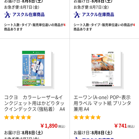
お届け日：
8月8日（土）
お届け日：
8月8日（土）
お急ぎ便：
8月7日（金）
お急ぎ便：
8月7日（金）
アスクル在庫商品
アスクル在庫商品
シート入数・タイプ・販売単位違いの商品が
4
シート入数・タイプ・販売単位違いの商品が
4
商品あります
商品あります
コクヨ カラーレーザー&イ
エーワン（A-one） POP・表示
ンクジェット用はかどりタッ
用ラベル マット紙 プリンタ
クインデックス（強粘着） A4
兼用 A4
￥1,890
￥741
（税込）
（税込）
お届け日：
8月8日（土）
お届け日：
8月8日（土）
お急ぎ便：
8月7日（金）