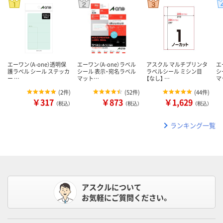
エーワン（A-one）透明保
エーワン（A-one）ラベル
アスクル マルチプリンタ
エ
護ラベル シール ステッカ
シール 表示・宛名ラベル
ラベルシール ミシン目
シ
ー …
マット…
【なし】 …
マ
(
2件
)
(
52件
)
(
44件
)
￥317
￥873
￥1,629
（税込）
（税込）
（税込）
ランキング一覧
アスクルについて
お気軽にご質問ください。