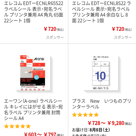
エレコム EDTーECNLR65S22
エレコム EDTーECNL8S22 ラ
ラベルシール 表示・宛名ラベ
ベルシール 表示・宛名ラベル
ル プリンタ兼用 A4 角丸 65面
プリンタ兼用 A4 余白なし 8
22シート 1個
面 22シート 1個
￥720
￥720
（税込）
（税込）
スポンサー
スポンサー
エーワン（A-one） ラベルシー
プラス New いつものプリ
ル キレイにはがせる 表示・宛
ンターラベル
名ラベル プリンタ兼用 封筒
シール A4
￥728
￥9,280
お届け日：
8月8日（土）
￥603
￥797
お急ぎ便：
8月7日（金）