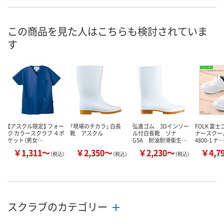
4270971
4270908
4271075
号
直送品
7点
直送品
在庫
この商品を見た人はこちらも検討されていま
す
8月24日（月）まで
8月8日（土）
8月24日（月）
お届け日
数量
数量
数量
カゴへ
カゴへ
カ
【アスクル限定】 フォー
「現場のチカラ」 白長
弘進ゴム 3Dインソー
FOLK 富
ク カラースクラブ ４ポ
靴 アスクル
ル付白長靴 ゾナ
ナースクー
ケット（男女…
G5A 耐油耐滑衛生…
4800-1 ナ…
￥1,311～
￥2,350～
￥2,230～
￥4,7
（税込）
（税込）
（税込）
スクラブのカテゴリー