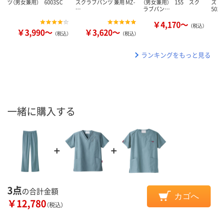
ツ（男女兼用） 6003SC
スクラブパンツ 兼用 MZ-
（男女兼用） 155 スク
ズ
…
ラブパン…
50
￥4,170～
（税込）
￥3,990～
￥3,620～
（税込）
（税込）
ランキングをもっと見る
一緒に購入する
3点
の合計金額
カゴへ
￥12,780
（税込）