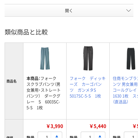
開く
類似商品と比較
本商品：
フォーク
フォーク ディッキ
住商モンブラ
商品名
スクラブパンツ（男
ーズ カーゴパン
ンツ 男女兼用
女兼用・ストレート
ツ ガンメタS
コールグレイ M
パンツ） ダークグ
5017SC-5-S 1枚
1630 1枚 
レー S 6003SC-
（直送品）
5-S 1枚
￥3,990
￥5,440
￥5
数量
数量
数量
価格