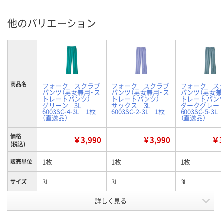
他のバリエーション
商品名
フォーク スクラブ
フォーク スクラブ
フォーク ス
パンツ（男女兼用・ス
パンツ（男女兼用・ス
パンツ（男女兼
トレートパンツ）
トレートパンツ）
トレートパ
グリーン 3L
サックス 3L
ダークグレー
6003SC-4-3L 1枚
6003SC-2-3L 1枚
6003SC-5-3
（直送品）
（直送品）
価格
￥3,990
￥3,990
￥3
(税込)
1枚
1枚
1枚
販売単位
3L
3L
3L
サイズ
詳しく見る
グリーン
サックス
ダークグレー
カラー
お申込番