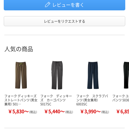
レビューを書く
レビューをリクエストする
人気の商品
フォーク ディッキーズ
フォーク ディッキー
フォーク スクラブパ
フォーク 
ストレートパンツ（男女
ズ カーゴパンツ
ンツ（男女兼用）
パンツ 503
兼用） 501…
5017SC
6003SC
￥5,830～
￥5,440～
￥3,990～
￥6,8
（税込）
（税込）
（税込）