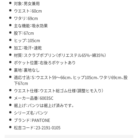
対象：男女兼用
ウエスト：60cm
ワタリ：69cm
主な機能：吸水効果
股下：67cm
ヒップ：105cm
加工：吸汗・速乾
材質：スクラブポプリン（ポリエステル65％・綿35％）
ポケット位置：右後ろポケットあり
裏地：裏地なし
適応寸法：S：ウエスト59～66cm、ヒップ105cm、ワタリ69cm、股
下67cm
ウエスト仕様：ウエスト総ゴム仕様（調整ヒモ入り）
メーカー品番：6003SC
裾上げ：パンツは裾上げ済みです。
シリーズ名：パンツ
ブランド：PANTONE
松吉コード：23-2191-0105