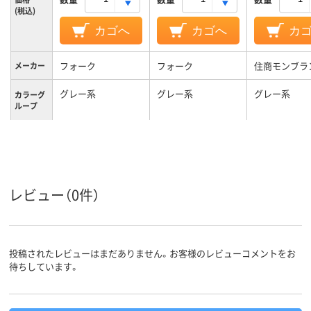
(税込)
カゴへ
カゴへ
カ
フォーク
フォーク
住商モンブラ
メーカー
グレー系
グレー系
グレー系
カラーグ
ループ
S
S
M
サイズ
男女兼用
男女兼用
男女兼用
対象
レビュー（0件）
投稿されたレビューはまだありません。お客様のレビューコメントをお
待ちしています。