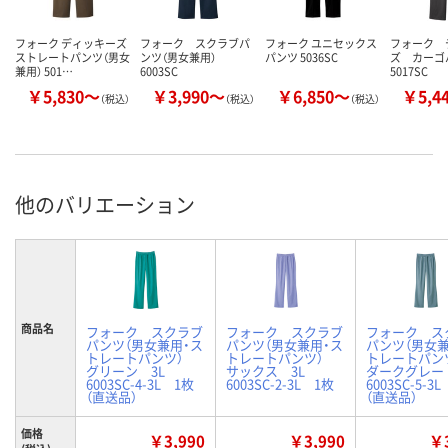
フォーク ディッキーズ
フォーク スクラブパ
フォーク ユニセックス
フォーク 
ストレートパンツ（男女
ンツ（男女兼用）
パンツ 5036SC
ズ カー
兼用） 501…
6003SC
5017SC
￥5,830～
￥3,990～
￥6,850～
￥5,4
（税込）
（税込）
（税込）
他のバリエーション
商品名
フォーク スクラブ
フォーク スクラブ
フォーク ス
パンツ（男女兼用・ス
パンツ（男女兼用・ス
パンツ（男女兼
トレートパンツ）
トレートパンツ）
トレートパ
グリーン 3L
サックス 3L
ダークグレー
6003SC-4-3L 1枚
6003SC-2-3L 1枚
6003SC-5-3
（直送品）
（直送品）
価格
￥3,990
￥3,990
￥3