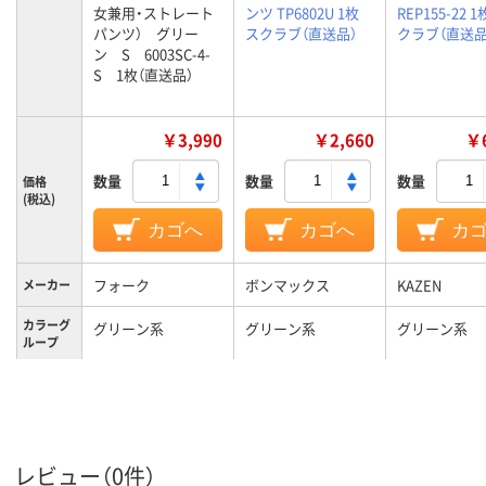
女兼用・ストレート
ンツ TP6802U 1枚
REP155-22 
パンツ） グリー
スクラブ（直送品）
クラブ（直送品
ン S 6003SC-4-
S 1枚（直送品）
￥3,990
￥2,660
￥6
数量
数量
数量
価格
(税込)
カゴへ
カゴへ
カ
フォーク
ボンマックス
KAZEN
メーカー
カラーグ
グリーン系
グリーン系
グリーン系
ループ
S
SS
S
サイズ
男女兼用
男女兼用
男女兼用
対象
レビュー（0件）