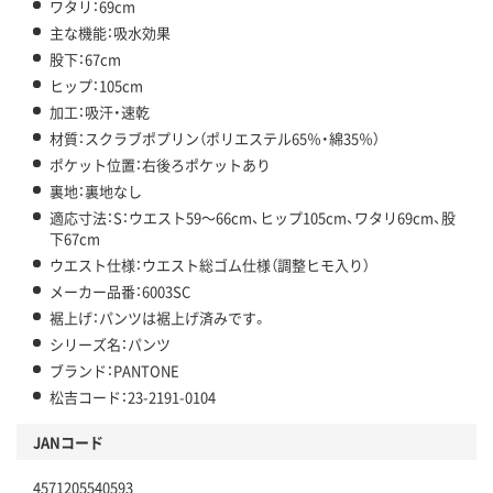
ワタリ：69cm
主な機能：吸水効果
股下：67cm
ヒップ：105cm
加工：吸汗・速乾
材質：スクラブポプリン（ポリエステル65％・綿35％）
ポケット位置：右後ろポケットあり
裏地：裏地なし
適応寸法：S：ウエスト59～66cm、ヒップ105cm、ワタリ69cm、股
下67cm
ウエスト仕様：ウエスト総ゴム仕様（調整ヒモ入り）
メーカー品番：6003SC
裾上げ：パンツは裾上げ済みです。
シリーズ名：パンツ
ブランド：PANTONE
松吉コード：23-2191-0104
JANコード
4571205540593