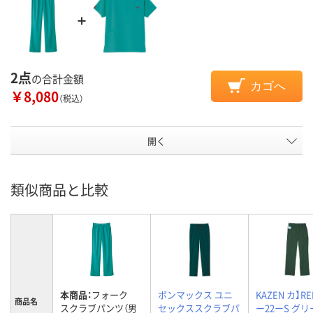
2点
の合計金額
カゴへ
￥8,080
（税込）
開く
類似商品と比較
本商品：
フォーク
ボンマックス ユニ
KAZEN カ】RE
商品名
スクラブパンツ（男
セックススクラブパ
ー22ーS グリ