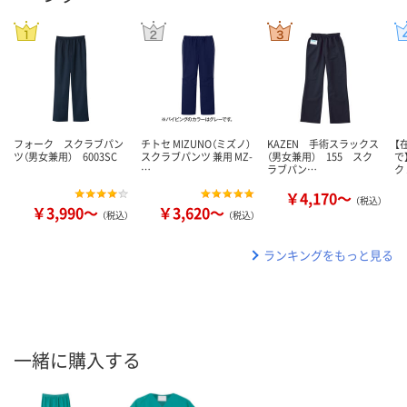
フォーク スクラブパン
チトセ MIZUNO（ミズノ）
KAZEN 手術スラックス
【
ツ（男女兼用） 6003SC
スクラブパンツ 兼用 MZ-
（男女兼用） 155 スク
で
…
ラブパン…
ク
￥4,170～
（税込）
￥3,990～
￥3,620～
（税込）
（税込）
ランキングをもっと見る
一緒に購入する