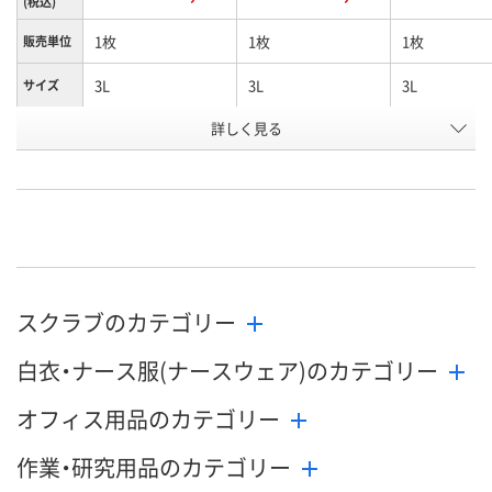
(税込)
1枚
1枚
1枚
販売単位
3L
3L
3L
サイズ
詳しく見る
グリーン
サックス
ダークグレー
カラー
お申込番
4270971
4270908
4271075
号
直送品
7点
直送品
在庫
8月25日（火）まで
8月11日（火）
8月25日（火）
お届け日
スクラブのカテゴリー
数量
数量
数量
白衣・ナース服(ナースウェア)のカテゴリー
カゴへ
カゴへ
カ
オフィス用品のカテゴリー
作業・研究用品のカテゴリー