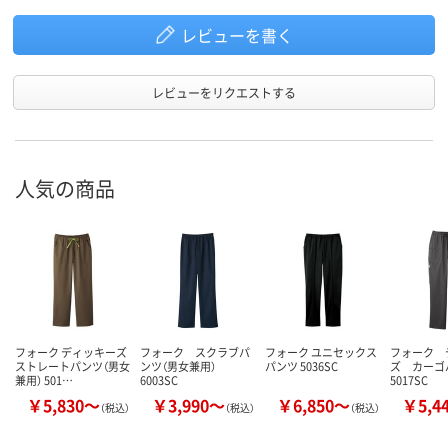
レビューを書く
レビューをリクエストする
人気の商品
フォーク ディッキーズ
フォーク スクラブパ
フォーク ユニセックス
フォーク 
ストレートパンツ（男女
ンツ（男女兼用）
パンツ 5036SC
ズ カー
兼用） 501…
6003SC
5017SC
￥5,830～
￥3,990～
￥6,850～
￥5,4
（税込）
（税込）
（税込）