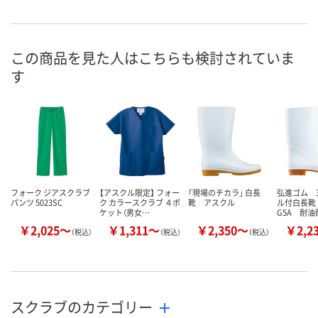
お申込番
4270971
4270908
4271075
号
直送品
7点
直送品
在庫
この商品を見た人はこちらも検討されていま
す
8月25日（火）まで
8月13日（木）
8月25日（火）
お届け日
数量
数量
数量
カゴへ
カゴへ
カ
フォーク ジアスクラブ
【アスクル限定】 フォー
「現場のチカラ」 白長
弘進ゴム 
パンツ 5023SC
ク カラースクラブ ４ポ
靴 アスクル
ル付白長靴
ケット（男女…
G5A 耐
￥2,025～
￥1,311～
￥2,350～
￥2,2
（税込）
（税込）
（税込）
スクラブのカテゴリー