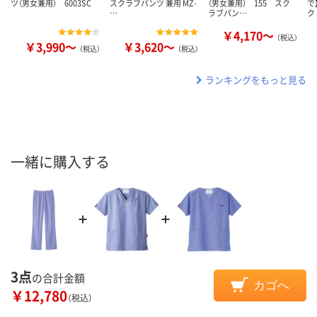
ツ（男女兼用） 6003SC
スクラブパンツ 兼用 MZ-
（男女兼用） 155 スク
で
…
ラブパン…
ク
￥4,170～
（税込）
￥3,990～
￥3,620～
（税込）
（税込）
ランキングをもっと見る
一緒に購入する
3点
の合計金額
カゴへ
￥12,780
（税込）