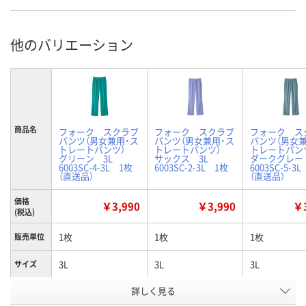
他のバリエーション
商品名
フォーク スクラブ
フォーク スクラブ
フォーク ス
パンツ（男女兼用・ス
パンツ（男女兼用・ス
パンツ（男女兼
トレートパンツ）
トレートパンツ）
トレートパ
グリーン 3L
サックス 3L
ダークグレー
6003SC-4-3L 1枚
6003SC-2-3L 1枚
6003SC-5-3
（直送品）
（直送品）
価格
￥3,990
￥3,990
￥3
(税込)
1枚
1枚
1枚
販売単位
3L
3L
3L
サイズ
詳しく見る
グリーン
サックス
ダークグレー
カラー