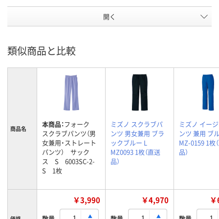
開く
類似商品と比較
本商品：
フォーク
ミズノ スクラブパ
ミズノ イー
商品名
スクラブパンツ（男
ンツ 男女兼用 ブラ
ンツ 兼用 ブル
女兼用・ストレート
ックブルー L
MZ-0159 1
パンツ） サック
MZ0093 1枚（直送
品）
ス S 6003SC-2-
品）
S 1枚
￥3,990
￥4,970
￥6
数量
数量
数量
価格