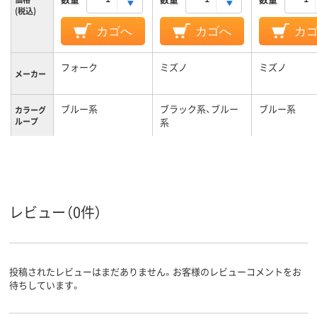
(税込)
カゴへ
カゴへ
カ
フォーク
ミズノ
ミズノ
メーカー
ブルー系
ブラック系、ブルー
ブルー系
カラーグ
ループ
系
S
L
SS
サイズ
男女兼用
男女兼用
男女兼用
対象
レビュー（0件）
投稿されたレビューはまだありません。お客様のレビューコメントをお
待ちしています。