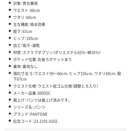
対象：男女兼用
ウエスト：60cm
ワタリ：69cm
主な機能：吸水効果
股下：67cm
ヒップ：105cm
加工：吸汗・速乾
材質：スクラブポプリン（ポリエステル65％・綿35％）
ポケット位置：右後ろポケットあり
裏地：裏地なし
適応寸法：S：ウエスト59～66cm、ヒップ105cm、ワタリ69cm、股
下67cm
ウエスト仕様：ウエスト総ゴム仕様（調整ヒモ入り）
メーカー品番：6003SC
裾上げ：パンツは裾上げ済みです。
シリーズ名：パンツ
ブランド：PANTONE
松吉コード：23-2191-0102