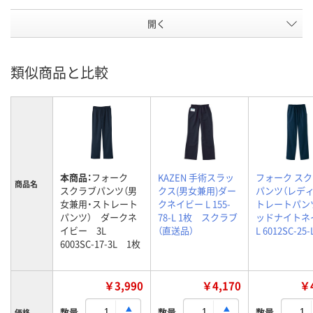
開く
類似商品と比較
本商品：
フォーク
KAZEN 手術スラッ
フォーク ス
商品名
スクラブパンツ（男
クス(男女兼用)ダー
パンツ（レデ
女兼用・ストレート
クネイビー L 155-
トレートパンツ
パンツ） ダークネ
78-L 1枚 スクラブ
ッドナイトネ
イビー 3L
（直送品）
L 6012SC-25-
6003SC-17-3L 1枚
￥3,990
￥4,170
￥4
数量
数量
数量
価格