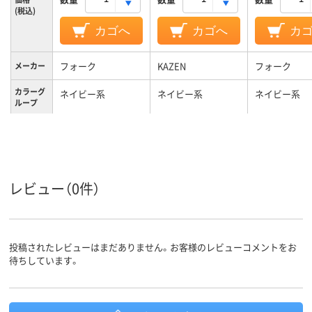
(税込)
カゴへ
カゴへ
カ
フォーク
KAZEN
フォーク
メーカー
カラーグ
ネイビー系
ネイビー系
ネイビー系
ループ
3L
L
L
サイズ
男女兼用
男女兼用
女性用
対象
レビュー（0件）
投稿されたレビューはまだありません。お客様のレビューコメントをお
待ちしています。