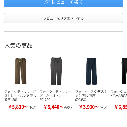
レビューを書く
レビューをリクエストする
人気の商品
フォーク ディッキーズ
フォーク ディッキー
フォーク スクラブパ
フォーク 
ストレートパンツ（男女
ズ カーゴパンツ
ンツ（男女兼用）
パンツ 503
兼用） 501…
5017SC
6003SC
￥5,830～
￥5,440～
￥3,990～
￥6,8
（税込）
（税込）
（税込）