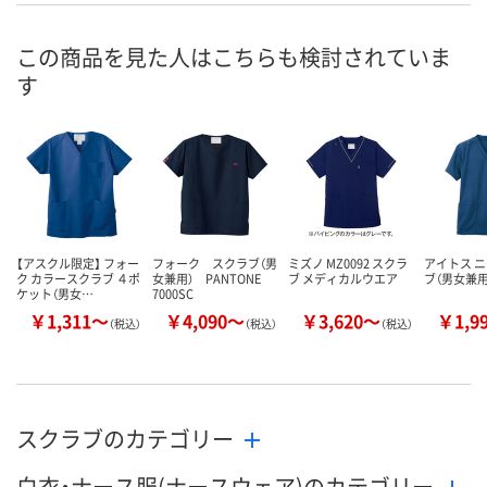
号
直送品
7点
直送品
在庫
この商品を見た人はこちらも検討されていま
す
8月25日（火）まで
8月9日（日）
8月25日（火）
お届け日
数量
数量
数量
カゴへ
カゴへ
カ
【アスクル限定】 フォー
フォーク スクラブ（男
ミズノ MZ0092 スクラ
アイトス 
ク カラースクラブ ４ポ
女兼用） PANTONE
ブ メディカルウエア
ブ（男女兼用）
ケット（男女…
7000SC
￥1,311～
￥4,090～
￥3,620～
￥1,9
（税込）
（税込）
（税込）
スクラブのカテゴリー
白衣・ナース服(ナースウェア)のカテゴリー