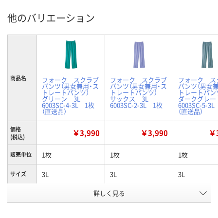
他のバリエーション
商品名
フォーク スクラブ
フォーク スクラブ
フォーク ス
パンツ（男女兼用・ス
パンツ（男女兼用・ス
パンツ（男女兼
トレートパンツ）
トレートパンツ）
トレートパ
グリーン 3L
サックス 3L
ダークグレー
6003SC-4-3L 1枚
6003SC-2-3L 1枚
6003SC-5-3
（直送品）
（直送品）
価格
￥3,990
￥3,990
￥3
(税込)
1枚
1枚
1枚
販売単位
3L
3L
3L
サイズ
詳しく見る
グリーン
サックス
ダークグレー
カラー
お申込番
4270971
4270908
4271075