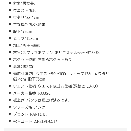
対象：男女兼用
ウエスト：91cm
ワタリ：83.4cm
主な機能：吸水効果
股下：75cm
ヒップ：128cm
加工：吸汗・速乾
材質：スクラブポプリン（ポリエステル65％・綿35％）
ポケット位置：右後ろポケットあり
裏地：裏地なし
適応寸法：3L：ウエスト90～100cm、ヒップ128cm、ワタリ
83.4cm、股下75cm
ウエスト仕様：ウエスト総ゴム仕様（調整ヒモ入り）
メーカー品番：6003SC
裾上げ：パンツは裾上げ済みです。
シリーズ名：パンツ
ブランド：PANTONE
松吉コード：23-2191-0517