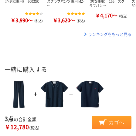
ツ（男女兼用） 6003SC
スクラブパンツ 兼用 MZ-
（男女兼用） 155 スク
ズ
…
ラブパン…
50
￥4,170～
（税込）
￥3,990～
￥3,620～
（税込）
（税込）
ランキングをもっと見る
一緒に購入する
3点
の合計金額
カゴへ
￥12,780
（税込）