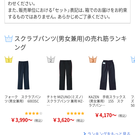
わせください。
また、販売単位における「セット」表記は、箱でのお届けをお約束
するものではありません。あらかじめご了承ください。
スクラブパンツ(男女兼用)の売れ筋ランキ
ング
フォーク スクラブパン
チトセ MIZUNO（ミズノ）
KAZEN 手術スラックス
フ
ツ（男女兼用） 6003SC
スクラブパンツ 兼用 MZ-
（男女兼用） 155 スク
ズ
…
ラブパン…
50
￥4,170～
（税込）
￥3,990～
￥3,620～
（税込）
（税込）
ランキングをもっと見る