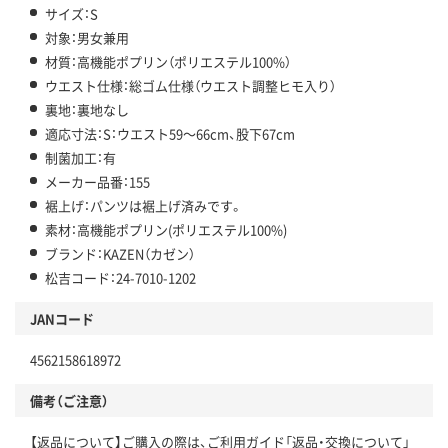
サイズ：S
対象：男女兼用
材質：高機能ポプリン（ポリエステル100%）
ウエスト仕様：総ゴム仕様（ウエスト調整ヒモ入り）
裏地：裏地なし
適応寸法：S：ウエスト59～66cm、股下67cm
制菌加工：有
メーカー品番：155
裾上げ：パンツは裾上げ済みです。
素材：高機能ポプリン(ポリエステル100%)
ブランド：KAZEN（カゼン）
松吉コード：24-7010-1202
JANコード
4562158618972
備考（ご注意）
【返品について】ご購入の際は、ご利用ガイド「返品・交換について」