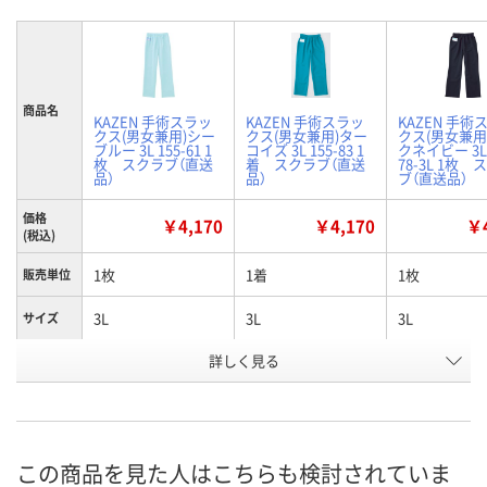
商品名
KAZEN 手術スラッ
KAZEN 手術スラッ
KAZEN 手術
クス(男女兼用)シー
クス(男女兼用)ター
クス(男女兼用
ブルー 3L 155-61 1
コイズ 3L 155-83 1
クネイビー 3L 
枚 スクラブ（直送
着 スクラブ（直送
78-3L 1枚 
品）
品）
ブ（直送品）
価格
￥4,170
￥4,170
￥4
(税込)
1枚
1着
1枚
販売単位
3L
3L
3L
サイズ
詳しく見る
シーブルー
ターコイズブルー
ダークネイビ
カラー
お申込番
JJ21371
H984016
X665210
号
あり
わずか
在庫
この商品を見た人はこちらも検討されていま