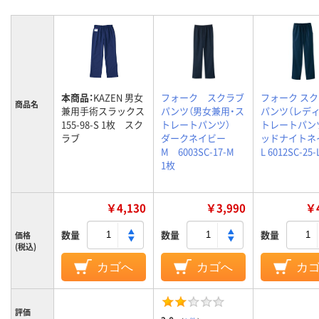
本商品：
KAZEN 男女
フォーク スクラブ
フォーク ス
商品名
兼用手術スラックス
パンツ（男女兼用・ス
パンツ（レデ
155-98-S 1枚 スク
トレートパンツ）
トレートパンツ
ラブ
ダークネイビー
ッドナイトネ
M 6003SC-17-M
L 6012SC-25-
1枚
￥4,130
￥3,990
￥4
数量
数量
数量
価格
(税込)
カゴへ
カゴへ
カ
評価