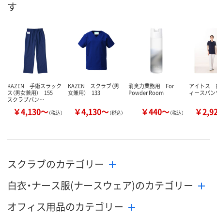
す
8月21日（金）
8月21日（金）
お届け日
数量
数量
在庫切れです
（次回入荷日未
カゴへ
カゴへ
KAZEN 手術スラック
KAZEN スクラブ（男
消臭力業務用 For
アイトス 
ス（男女兼用） 155
女兼用） 133
Powder Room
ィースパンツ
スクラブパン…
￥4,130～
￥4,130～
￥440～
￥2,9
（税込）
（税込）
（税込）
スクラブのカテゴリー
白衣・ナース服(ナースウェア)のカテゴリー
オフィス用品のカテゴリー