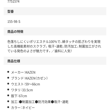
7751574
型番
155-98-S
商品の特徴
色落ちしにくいポリエステル100％で、綿タッチの肌ざわりを実現
した高機能素材のスクラブ。吸汗・速乾、防汚加工、制菌加工がされ
ている発色のよさが魅力です。／歯科に人気！
商品仕様
メーカー：KAZEN
ブランド：KAZEN（カゼン）
ウエスト：59～66cm
ワタリ：33.5cm
股下：67cm
加工：●制菌加工●防汚効果●吸汗・速乾
カラー：ネイビー