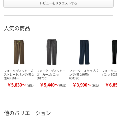
レビューをリクエストする
人気の商品
フォーク ディッキーズ
フォーク ディッキー
フォーク スクラブパ
フォーク 
ストレートパンツ（男女
ズ カーゴパンツ
ンツ（男女兼用）
パンツ 503
兼用） 501…
5017SC
6003SC
￥5,830～
￥5,440～
￥3,990～
￥6,8
（税込）
（税込）
（税込）
他のバリエーション