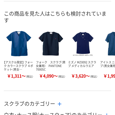
号
直送品
7点
直送品
在庫
この商品を見た人はこちらも検討されていま
す
8月25日（火）まで
8月11日（火）
8月25日（火）
お届け日
数量
数量
数量
カゴへ
カゴへ
カ
【アスクル限定】 フォー
フォーク スクラブ（男
ミズノ MZ0092 スクラ
アイトス 
ク カラースクラブ ４ポ
女兼用） PANTONE
ブ メディカルウエア
ブ（男女兼用）
ケット（男女…
7000SC
￥1,311～
￥4,090～
￥3,620～
￥1,9
（税込）
（税込）
（税込）
スクラブのカテゴリー
白衣・ナース服(ナースウェア)のカテゴリー