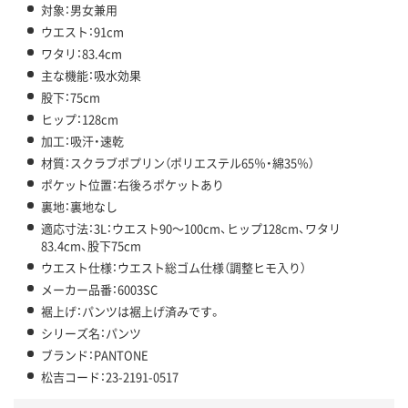
対象：男女兼用
ウエスト：91cm
ワタリ：83.4cm
主な機能：吸水効果
股下：75cm
ヒップ：128cm
加工：吸汗・速乾
材質：スクラブポプリン（ポリエステル65％・綿35％）
ポケット位置：右後ろポケットあり
裏地：裏地なし
適応寸法：3L：ウエスト90～100cm、ヒップ128cm、ワタリ
83.4cm、股下75cm
ウエスト仕様：ウエスト総ゴム仕様（調整ヒモ入り）
メーカー品番：6003SC
裾上げ：パンツは裾上げ済みです。
シリーズ名：パンツ
ブランド：PANTONE
松吉コード：23-2191-0517