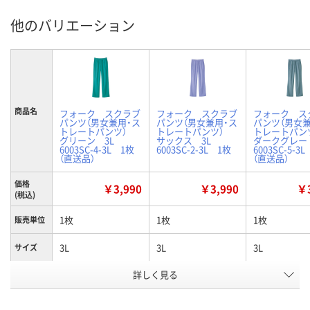
他のバリエーション
商品名
フォーク スクラブ
フォーク スクラブ
フォーク ス
パンツ（男女兼用・ス
パンツ（男女兼用・ス
パンツ（男女兼
トレートパンツ）
トレートパンツ）
トレートパ
グリーン 3L
サックス 3L
ダークグレー
6003SC-4-3L 1枚
6003SC-2-3L 1枚
6003SC-5-3
（直送品）
（直送品）
価格
￥3,990
￥3,990
￥3
(税込)
1枚
1枚
1枚
販売単位
3L
3L
3L
サイズ
詳しく見る
グリーン
サックス
ダークグレー
カラー
お申込番
4270971
4270908
4271075