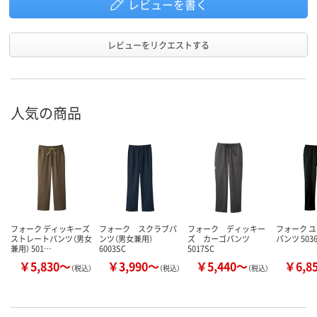
レビューを書く
レビューをリクエストする
人気の商品
フォーク ディッキーズ
フォーク スクラブパ
フォーク ディッキー
フォーク 
ストレートパンツ（男女
ンツ（男女兼用）
ズ カーゴパンツ
パンツ 503
兼用） 501…
6003SC
5017SC
￥5,830～
￥3,990～
￥5,440～
￥6,8
（税込）
（税込）
（税込）