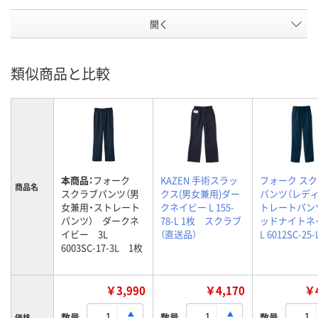
開く
類似商品と比較
本商品：
フォーク
KAZEN 手術スラッ
フォーク ス
商品名
スクラブパンツ（男
クス(男女兼用)ダー
パンツ（レデ
女兼用・ストレート
クネイビー L 155-
トレートパンツ
パンツ） ダークネ
78-L 1枚 スクラブ
ッドナイトネ
イビー 3L
（直送品）
L 6012SC-25-
6003SC-17-3L 1枚
￥3,990
￥4,170
￥4
数量
数量
数量
価格