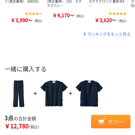
ツ（男女兼用） 6003SC
（男女兼用） 155 スク
スクラブパンツ 兼用 MZ-
ズ
ラブパン…
…
50
￥4,170～
（税込）
￥3,990～
￥3,620～
（税込）
（税込）
ランキングをもっと見る
一緒に購入する
3点
の合計金額
カゴへ
￥12,780
（税込）