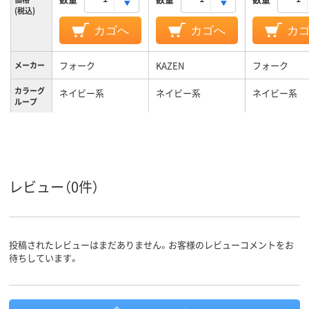
(税込)
カゴへ
カゴへ
カ
フォーク
KAZEN
フォーク
メーカー
カラーグ
ネイビー系
ネイビー系
ネイビー系
ループ
3L
L
L
サイズ
男女兼用
男女兼用
女性用
対象
レビュー（0件）
投稿されたレビューはまだありません。お客様のレビューコメントをお
待ちしています。