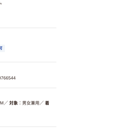
ム
可
766544
M
／
対象
男女兼用
／
着