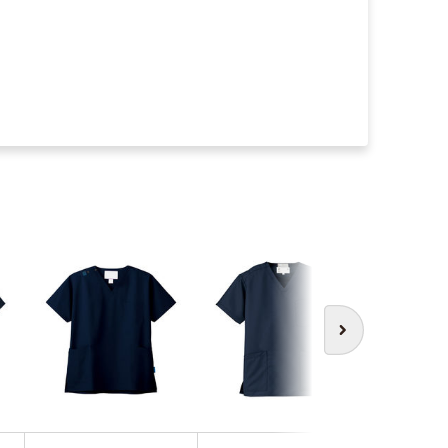
わけあ
次へ