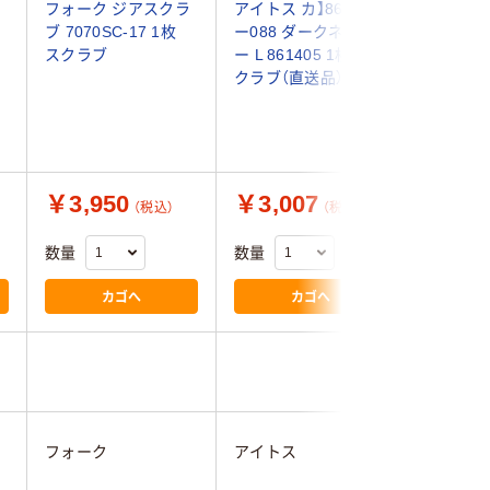
フォーク ジアスクラ
アイトス カ】861405
【在庫一
ブ 7070SC-17 1枚
ー088 ダークネイビ
8/31ま
スクラブ
ー L 861405 1枚 ス
品】フォ
クラブ（直送品）
ブ（男女
ドナイ
M 700
1枚（わけ
￥3,950
￥3,007
￥2,0
（税込）
（税込）
数量
数量
数量
カゴへ
カゴへ
フォーク
アイトス
フォーク