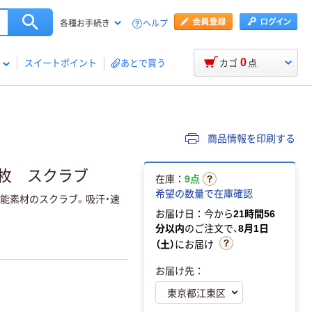
ヘルプ
各種お手続き
0
スイートポイント
あとで買う
カゴ
点
商品情報を印刷する
M 1枚 スクラブ
在庫：
9点
希望の数量で在庫確認
機能素材のスクラブ。吸汗・速
お届け日：今から
21時間56
分以内
のご注文で、
8月1日
（土）
にお届け
お届け先：