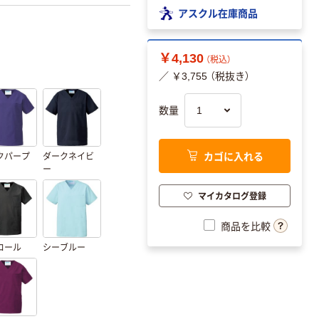
アスクル在庫商品
￥4,130
（税込）
／ ￥3,755 （税抜き）
数量
カゴに入れる
クパープ
ダークネイビ
ー
マイカタログ登録
商品を比較
コール
シーブルー