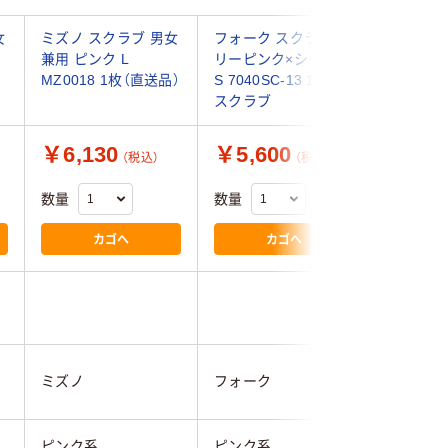
女
ミズノ スクラブ 男女
フォーク スクラブ ミ
ルコック
兼用 ピンク L
リーピンク×シールズ
フ 男女
MZ0018 1枚（直送品）
S 7040SC-13 1枚
UQM15
スクラブ
ラブ（直
￥6,130
￥5,600
￥4,3
（税込）
（税込）
数量
数量
数量
カゴへ
カゴへ
ルコック
ミズノ
フォーク
フ
ピンク系
ピンク系
ピンク系