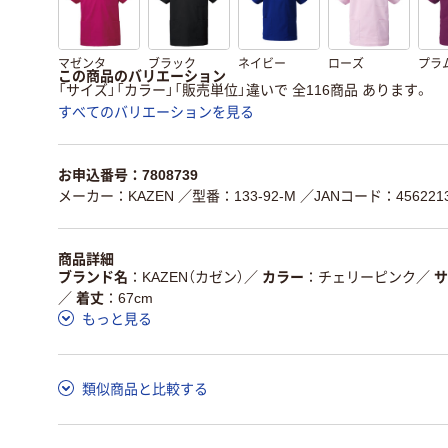
マゼンタ
ブラック
ネイビー
ローズ
プラ
この商品のバリエーション
「サイズ」「カラー」「販売単位」違いで 全116商品 あります。
すべてのバリエーションを見る
お申込番号：7808739
メーカー：KAZEN
／型番：133-92-M
／JANコード：4562213
商品詳細
ブランド名
KAZEN（カゼン）
／
カラー
チェリーピンク
／
サ
／
着丈
67cm
もっと見る
類似商品と比較する