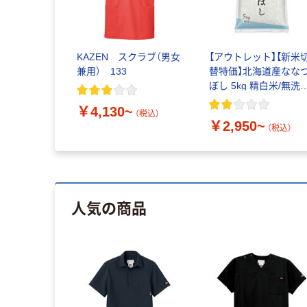
KAZEN スクラブ（男女
【アウトレット】【新米
兼用） 133
替特価】北海道産なな
ぼし 5kg 精白米/無洗
令和7年産 米 木徳神糧
￥4,130~
オリジナル
（税込）
￥2,950~
（税込）
人気の商品