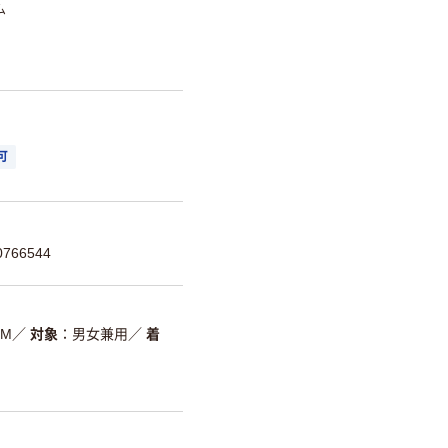
ム
可
766544
M
／
対象
男女兼用
／
着