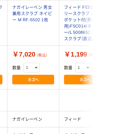
ク
ナガイレーベン 男女
フィード FEEDデイ
フォーク
-
兼用スクラブ ネイビ
リースクラブ バック
ブ 7070
ー M RF-5502 1枚
ポケット付(男女兼
スクラブ
用)FSC014/ネイビ
ー/L 5008652 1枚
スクラブ（直送品）
￥7,020
￥1,199
￥3,9
（税込）
（税込）
数量
数量
数量
カゴへ
カゴへ
ナガイレーベン
フィード
フォーク