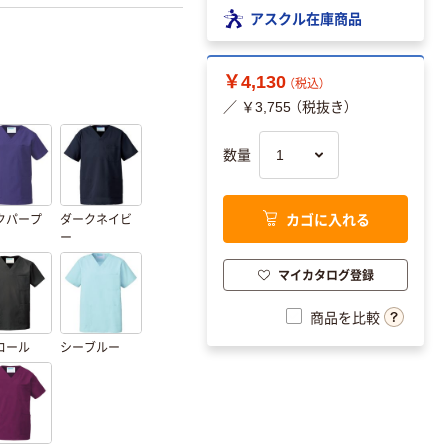
アスクル在庫商品
￥4,130
（税込）
／ ￥3,755 （税抜き）
数量
カゴに入れる
クパープ
ダークネイビ
ー
マイカタログ登録
商品を比較
コール
シーブルー