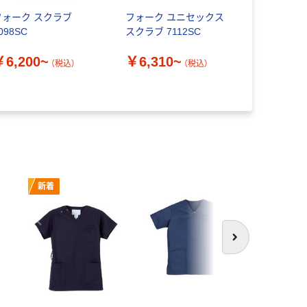
フォーク スクラブ
フォーク ユニセックス
フォーク 
098SC
スクラブ 7112SC
ブ ライト
ネイビー 70
￥6,200~
￥6,310~
（税込）
（税込）
￥6,880
新着
次へ