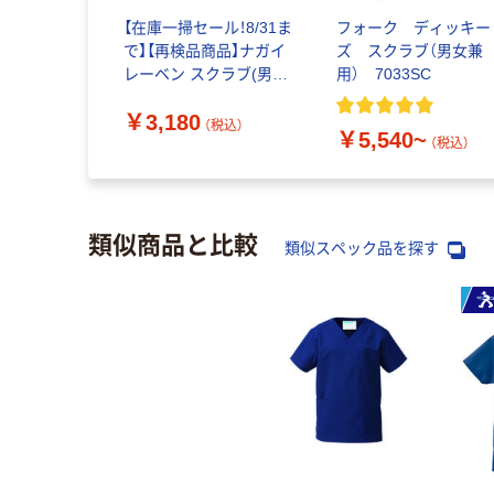
【在庫一掃セール！8/31ま
フォーク ディッキー
で】【再検品商品】ナガイ
ズ スクラブ（男女兼
レーベン スクラブ(男女
用） 7033SC
兼用) 医療白衣 半袖 ネ
￥3,180
イビー L RT-5062 1枚
（税込）
￥5,540~
スクラブ（わけあり品）
（税込）
類似商品と比較
類似スペック品を探す