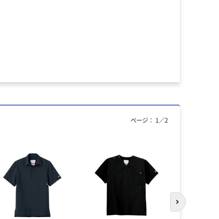
ページ：
1
／
2
次のスライド