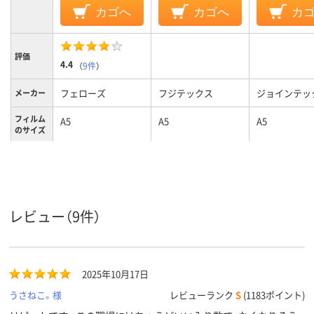
カゴへ
カゴへ
カ
評価
4.4
（
9件
）
フェローズ
フジテックス
ジョインテッ
メーカー
フィルム
A5
A5
A5
のサイズ
フィルム
100μm
100μm
100μm
の厚さ
フィルム
グロス
の加工
レビュー（9件）
グロス
材質
2025年10月17日
うさねこ。様
レビューランク
S
(1183ポイント)