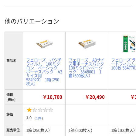
他のバリエーション
フェローズ パウチ
フェローズ A3サイ
フェローズ 
商品名
フィルム 100ミク
ズ用ボーナスパック
ートフィルム 
ロン ベーシック
100ミクロンベーシ
100枚 584770
ボーナスパック A3
ック 5848001 1
サイズ用
箱（500枚入）
5849201 1箱（250
枚入）
価格
￥10,700
￥20,490
￥3
(税込)
評価
1.0
（
1件
）
1箱（250枚入）
1箱（500枚入）
1箱（100枚入）
販売単位