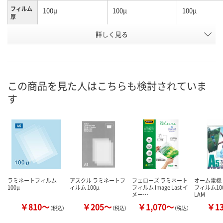
フィルム
100μ
100μ
100μ
厚
詳しく見る
A3
A3
A4
サイズ
お申込番
433086
650211
P828129
号
2点
2点
7点
在庫
この商品を見た人はこちらも検討されていま
す
8月11日（火）
8月11日（火）
8月11日（火）
お届け日
数量
数量
数量
カゴへ
カゴへ
カ
ラミネートフィルム
アスクル ラミネートフ
フェローズ ラミネート
オーム電機
100μ
ィルム 100μ
フィルム Image Last イ
フィルム10
メー…
LAM
￥810～
￥205～
￥1,070～
￥1
（税込）
（税込）
（税込）