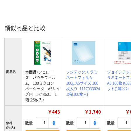
類似商品と比較
本商品：
フェロー
フジテックス ラミ
ジョインテッ
商品名
ズ パウチフィル
ネートフィルム
ラミネートフ
ム 100ミクロン
100μ A5サイズ 100
A5 100枚 K03
ベーシック A5サイ
枚入り '1117033024
ット(1箱×2)
ズ用 5848601 1
1箱(100枚入)
箱（25枚入）
￥443
￥1,740
￥6
数量
数量
数量
価格
(税込)