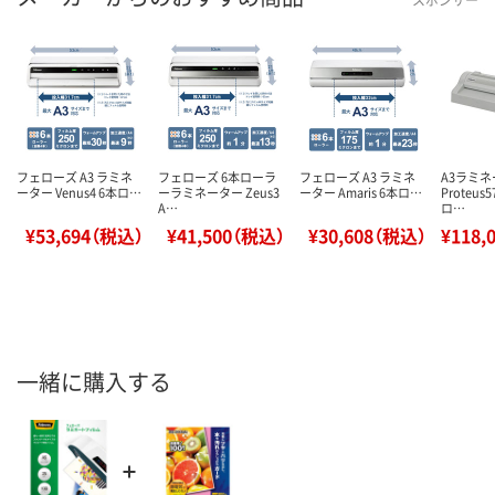
フェローズ A3 ラミネ
フェローズ 6本ローラ
フェローズ A3 ラミネ
A3ラミ
ーター Venus4 6本ロ…
ーラミネーター Zeus3
ーター Amaris 6本ロ…
Proteus5
A…
ロ…
¥53,694（税込）
¥41,500（税込）
¥30,608（税込）
¥118,
一緒に購入する