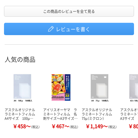
この商品のレビューを全て見る
レビューを書く
人気の商品
アスクルオリジナル
アイリスオーヤマ ラ
アスクルオリジナル
アスクル
ラミネートフィルム
ミネートフィルム 名
ラミネートフィルム
ラミネー
A4サイズ 100μ…
刺サイズ～A3サイズ…
75μ（ミクロン）
A3サイズ 
￥458～
￥467～
￥1,149～
￥8
（税込）
（税込）
（税込）