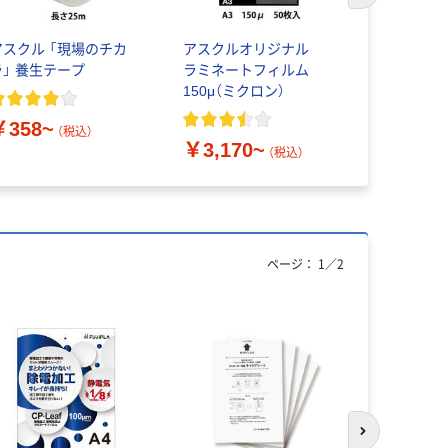
アスクル 「現場のチカ
アスクルオリジナル
キングジム
ラ」 養生テープ
ラミネートフィルム
TEPRA P
150μ（ミクロン）
プ 白ラベル
（黒文字）
￥358~
（税込）
￥3,170~
￥914~
（税込）
ページ：
1
／
2
次のスライド