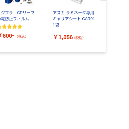
フジプラ CPリーフ
アスカ ラミネータ専用
アイリスオ
静電防止フィルム
キャリアシート CAR01
ミネートフ
1袋
サイズ～A
面マット 1
￥600~
￥1,056
ン)
（税込）
（税込）
￥2,290