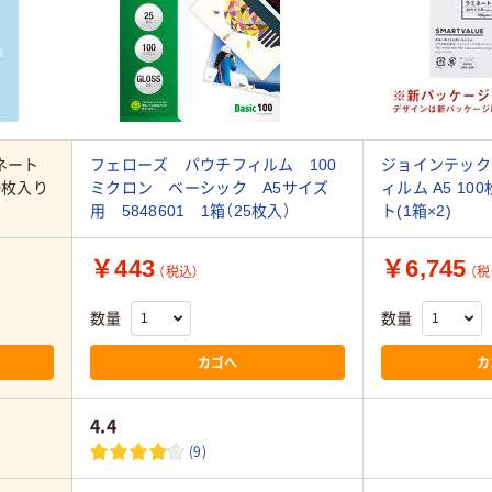
ネート
フェローズ パウチフィルム 100
ジョインテック
00枚入り
ミクロン ベーシック A5サイズ
ィルム A5 100
用 5848601 1箱（25枚入）
ト(1箱×2)
￥443
￥6,745
（税込）
（税
数量
数量
カゴへ
カ
4.4
(9)