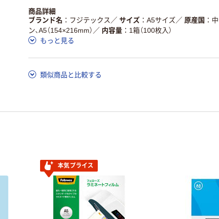
商品詳細
ブランド名
フジテックス
／
サイズ
A5サイズ
／
原産国
中
ン、A5（154×216mm）
／
内容量
1箱（100枚入）
もっと見る
類似商品と比較する
本気プライス