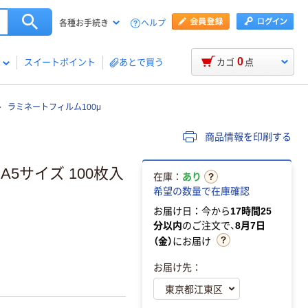
ヘルプ
各種お手続き
0
スイートポイント
あとで買う
カゴ
点
ラミネートフィルム100μ
商品情報を印刷する
A5サイズ 100枚入
在庫：
あり
希望の数量で在庫確認
お届け日：今から
17時間25
分以内
のご注文で、
8月7日
（金）
にお届け
お届け先：