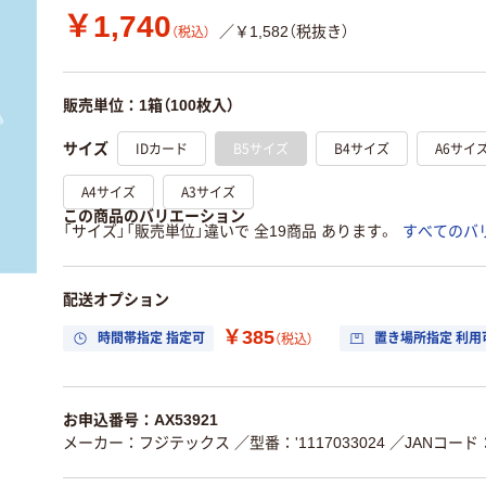
￥1,740
／￥1,582（税抜き）
（税込）
販売単位：1箱（100枚入）
IDカード
B5サイズ
B4サイズ
A6サイ
サイズ
A4サイズ
A3サイズ
この商品のバリエーション
「サイズ」「販売単位」違いで 全19商品 あります。
すべてのバ
配送オプション
￥385
時間帯指定 指定可
置き場所指定 利用
（税込）
お申込番号：AX53921
メーカー：フジテックス
／型番：'1117033024
／JANコード：4