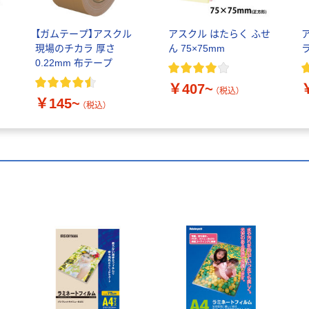
【ガムテープ】アスクル
アスクル はたらく ふせ
現場のチカラ 厚さ
ん 75×75mm
0.22mm 布テープ
￥407~
（税込）
￥145~
（税込）