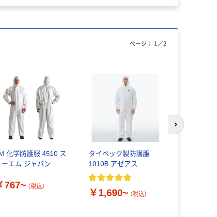
ページ：
1
／
2
次のスライド
M 化学防護服 4510 ス
タイベック製防護服
タイベック
リーエム ジャパン
1010B アゼアス
ア3型 JI
服 デュポ
￥767~
（税込）
￥1,690~
￥1,840
（税込）