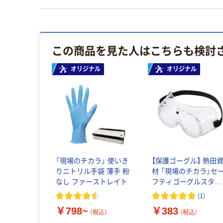
この商品を見た人はこちらも検討
オリジナル
オリジナル
「現場のチカラ」 使いき
【保護ゴーグル】 熱田
りニトリル手袋 薄手 粉
材 「現場のチカラ」セ
なし ファーストレイト
フティゴーグルスタン
ダード 曇り止め・キズ
(
1
)
止加工 1個 オリジナ
￥798~
￥383
（税込）
（税込）