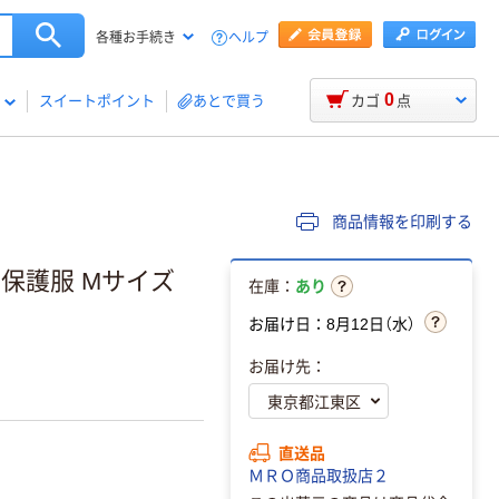
ヘルプ
各種お手続き
0
スイートポイント
あとで買う
カゴ
点
商品情報を印刷する
て保護服 Mサイズ
在庫：
あり
お届け日：8月12日（水）
お届け先：
直送品
ＭＲＯ商品取扱店２