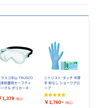
トラスコ中山 TRUSCO
ニトリスト・タッチ 中厚
飛来粉塵用セーフティ
手 粉なし ショーワグロ
ゴーグル ポリカーネー
ーブ
レンズ GS-1530 1個
￥1,379
26-3781
（税込）
￥1,760~
（税込）