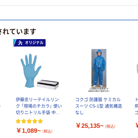
されています
オリジナル
資
伊藤忠リーテイルリン
コクゴ 防護服 ケミカル
ー
ク 「現場のチカラ」 使い
スーツ CS-1型 通気構造
切りニトリル手袋 中厚
なし
防
手 粉なし オリジナル
ト
￥25,135~
ル
1
（税込）
￥1,089~
（税込）