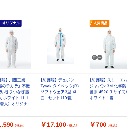
オリジナル
人気商品
護服】 川西工業
【防護服】 デュポン
【防護服】 スリーエ
場のチカラ」 不織
Tyvek タイベック(R)
ジャパン 3M 化学防
使いきりつなぎ服
ソフトウェア3型 XL
護服 4520 (Lサイズ
入 ホワイト LL 1
白 1セット（10着）
ホワイト 1着
3着入） オリジナ
,590
￥17,100
￥700
（税込）
（税込）
（税込）