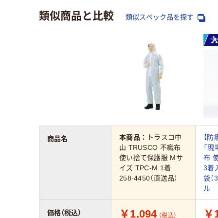
類似商品と比較
類似スペック品を探す
本商品：
トラスコ中
【防
商品名
山 TRUSCO 不織布
「現
使い捨て保護服 Mサ
布 
イズ TPC-M 1着
3着
258-4450（直送品）
袋（
ル
￥1,094
￥1
価格（税込）
（税込）