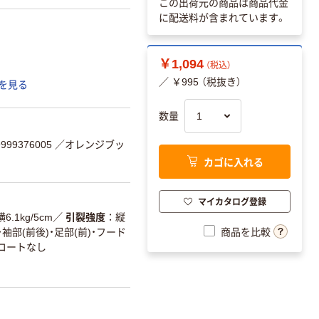
この出荷元の商品は商品代金
に配送料が含まれています。
￥1,094
（税込）
／ ￥995 （税抜き）
を見る
数量
99376005
／オレンジブッ
カゴに入れる
マイカタログ登録
横6.1kg/5cm
／
引裂強度
縦
袖部(前後)・足部(前)・フード
商品を比較
)コートなし