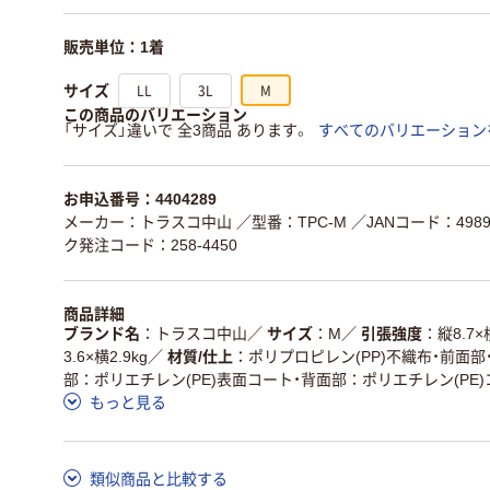
販売単位：1着
LL
3L
M
サイズ
この商品のバリエーション
「サイズ」違いで 全3商品 あります。
すべてのバリエーション
お申込番号：4404289
メーカー：トラスコ中山
／型番：TPC-M
／JANコード：49899
ク発注コード：258-4450
商品詳細
ブランド名
トラスコ中山
／
サイズ
M
／
引張強度
縦8.7×
3.6×横2.9kg
／
材質/仕上
ポリプロピレン(PP)不織布・前面部・
部：ポリエチレン(PE)表面コート・背面部：ポリエチレン(PE
もっと見る
類似商品と比較する