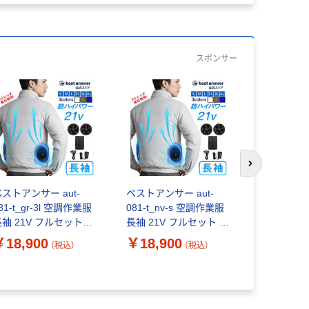
スポンサー
次のスライド
ストアンサー aut-
ベストアンサー aut-
ベストアンサ
81-t_gr-3l 空調作業服
081-t_nv-s 空調作業服
081-bb-
長袖 21V フルセットグ
長袖 21V フルセット ネ
イパワー仕
レー3L 1セット（直送
イビーS 1セット（直送
ウンベージ
￥18,900
￥18,900
￥16,80
（税込）
（税込）
）
品）
（直送品）