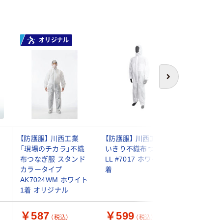
オリジナル
次へ
ム
【防護服】 川西工業
【防護服】 川西工業 使
小野商事
「現場のチカラ」不織
いきり不織布つなぎ
ぎ防護服 
）
布つなぎ服 スタンド
LL #7017 ホワイト 1
AG6900
カラータイプ
着
(5着)
AK7024WM ホワイト
1着 オリジナル
￥587
￥599
￥4,7
（税込）
（税込）