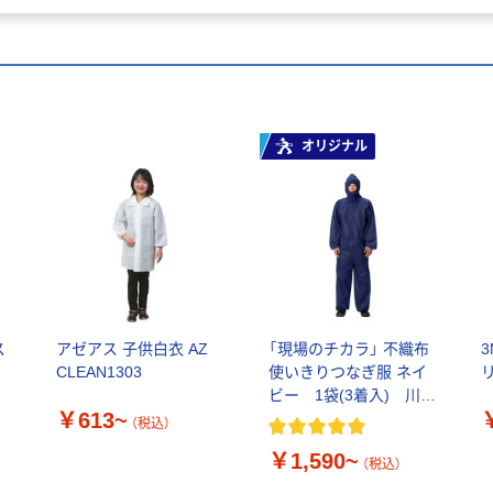
オリジナル
ス
アゼアス 子供白衣 AZ
「現場のチカラ」 不織布
3
CLEAN1303
使いきりつなぎ服 ネイ
ビー 1袋(3着入) 川西
￥613~
工業
（税込）
￥1,590~
（税込）