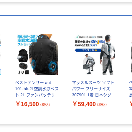
ベストアンサー aut-
マッスルスーツ ソフト
ベ
服
101-bk-2l 空調水涼ベス
パワー フリーサイズ
0
ラ
ト 2L ファンバッテリー
307901 1着 日本シグマ
付き 1セット（直送品）
ックス パワーアシス
￥16,500
￥59,400
（税込）
（税込）
直
トスーツ
品