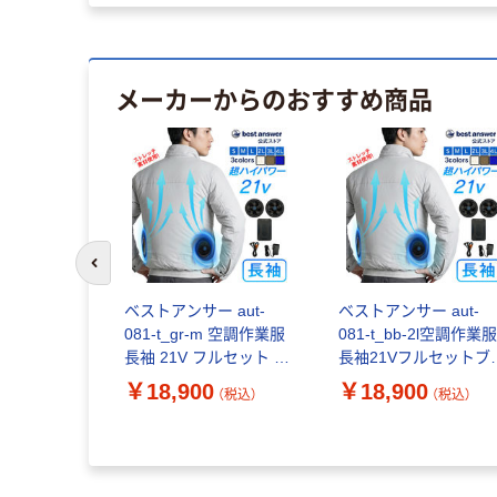
メーカーからのおすすめ商品
前のスライドへ
 aut-
ベストアンサー aut-
ベストアンサー aut-
 空調水涼ベス
081-t_gr-m 空調作業服
081-t_bb-2l空調作業
 バッテリー
長袖 21V フルセット グ
長袖21Vフルセットブ
（直送品）
レー M 1セット（直送
ウンベージュ2L aut-
￥18,900
￥18,900
（税込）
（税込）
（税込）
品）
081-t_bb-2l 1セット（
送品）