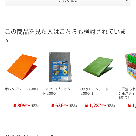
10
8
20
(個)
お申込番
4415148
4414599
4414641
号
この商品を見た人はこちらも検討されていま
あり
あり
あり
在庫
す
8月10日（月）
8月10日（月）
8月10日（月）
お届け日
数量
数量
数量
カゴへ
カゴへ
カ
オレンジシート #3000
シルバー/ブラックシー
ODグリーンシート
三洋堂 ふ
ト #3000
#3000_1
ン玉スティッ
1箱 （24…
￥809～
￥636～
￥1,287～
￥1,
（税込）
（税込）
（税込）