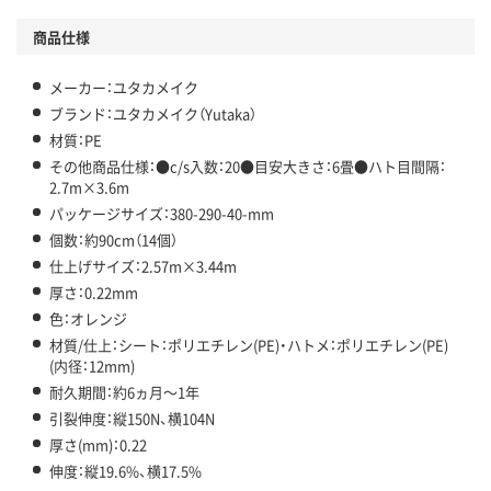
商品仕様
メーカー：ユタカメイク
ブランド：ユタカメイク（Yutaka）
材質：PE
その他商品仕様：●c/s入数：20●目安大きさ：6畳●ハト目間隔：
2.7m×3.6m
パッケージサイズ：380-290-40-mm
個数：約90cm（14個）
仕上げサイズ：2.57m×3.44m
厚さ：0.22mm
色：オレンジ
材質/仕上：シート：ポリエチレン(PE)・ハトメ：ポリエチレン(PE)
(内径：12mm)
耐久期間：約6ヵ月～1年
引裂伸度：縦150N、横104N
厚さ(mm)：0.22
伸度：縦19.6%、横17.5%