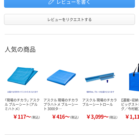
レビューを書く
レビューをリクエストする
人気の商品
「現場のチカラ」 アスク
アスクル 現場のチカラ
アスクル 現場のチカラ
【運搬・収納
ル ブルーシート（アル
プラハトメ ブルーシー
ブルーシートロール
ビッグスト
ミハトメ）
ト 3000タ…
グ／今村紙
￥117～
￥416～
￥3,099～
￥1,1
（税込）
（税込）
（税込）