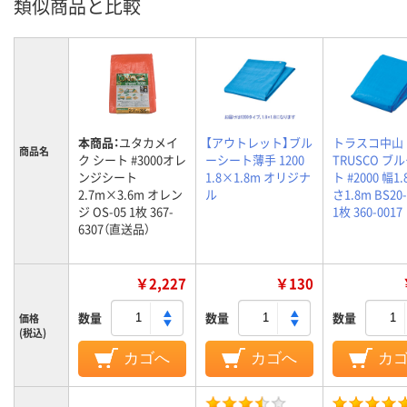
類似商品と比較
本商品：
ユタカメイ
【アウトレット】ブル
トラスコ中山
商品名
ク シート #3000オレ
ーシート薄手 1200
TRUSCO ブ
ンジシート
1.8×1.8m オリジナ
ト #2000 幅1
2.7m×3.6m オレン
ル
さ1.8m BS20-
ジ OS-05 1枚 367-
1枚 360-0017
6307（直送品）
￥2,227
￥130
数量
数量
数量
価格
(税込)
カゴへ
カゴへ
カ