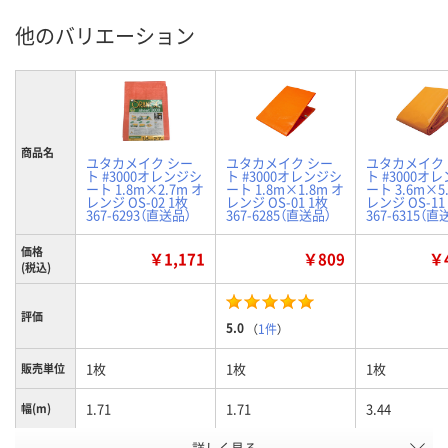
他のバリエーション
商品名
ユタカメイク シー
ユタカメイク シー
ユタカメイク
ト #3000オレンジシ
ト #3000オレンジシ
ト #3000オ
ート 1.8m×2.7m オ
ート 1.8m×1.8m オ
ート 3.6m×5
レンジ OS-02 1枚
レンジ OS-01 1枚
レンジ OS-11
367-6293（直送品）
367-6285（直送品）
367-6315（直
価格
￥1,171
￥809
￥4
(税込)
評価
5.0
（
1件
）
1枚
1枚
1枚
販売単位
1.71
1.71
3.44
幅(m)
ハトメ数
詳しく見る