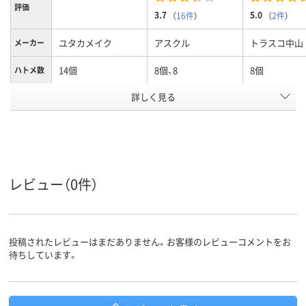
評価
3.7
5.0
（
16件
）
（
2件
）
ユタカメイク
アスクル
トラスコ中山
メーカー
14個
8個、8
8個
ハトメ数
詳しく見る
オレンジ系
ブルー系
カラーグ
ループ
アスクル
商品環境
20
スコア
レビュー（0件）
投稿されたレビューはまだありません。お客様のレビューコメントをお
待ちしています。