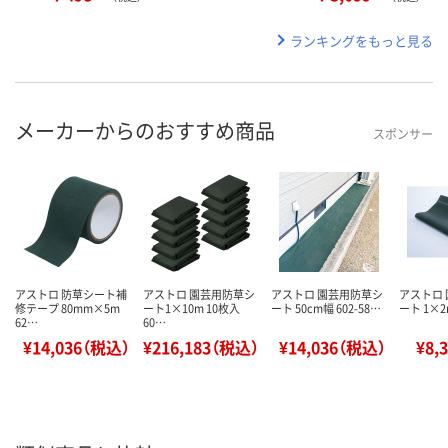
ランキングをもっと見る
メーカーからのおすすめ商品
スポンサー
アストロ 防草シート補
アストロ 園芸用防草シ
アストロ 園芸用防草シ
アストロ
修テープ 80mm×5m
ート1×10m 10枚入
ート 50cm幅 602-58…
ート 1×2m
62…
60…
¥14,036（税込）
¥216,183（税込）
¥14,036（税込）
¥8,