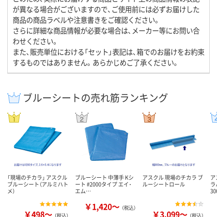
が異なる場合がございますので、ご使用前には必ずお届けした
商品の商品ラベルや注意書きをご確認ください。
さらに詳細な商品情報が必要な場合は、メーカー等にお問い合
わせください。
また、販売単位における「セット」表記は、箱でのお届けをお約束
するものではありません。あらかじめご了承ください。
ブルーシートの売れ筋ランキング
「現場のチカラ」 アスクル
ブルーシート 中薄手 Kシ
アスクル 現場のチカラ ブ
ア
ブルーシート（アルミハト
ート #2000タイプ エイ･
ルーシートロール
ラ
メ）
エム…
3
￥1,420～
（税込）
￥498～
￥3,099～
（税込）
（税込）