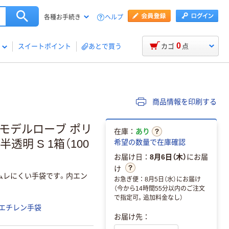
ヘルプ
各種お手続き
0
スイートポイント
あとで買う
カゴ
点
商品情報を印刷する
 モデルローブ ポリ
在庫：
あり
透明 S 1箱（100
希望の数量で在庫確認
お届け日：
8月6日（木）
にお届
け
ムレにくい手袋です。内エン
お急ぎ便：8月5日（水）にお届け
（今から14時間55分以内のご注文
で指定可。追加料金なし）
エチレン手袋
お届け先：