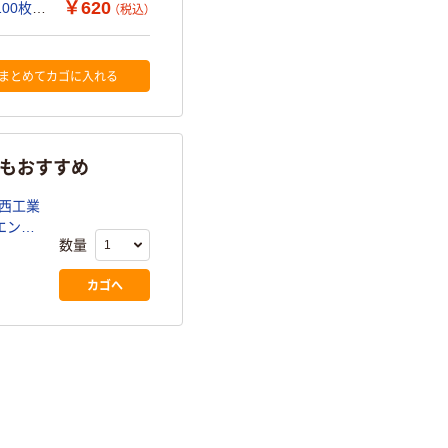
￥620
00枚
（税込）
まとめてカゴに入れる
らもおすすめ
川西工業
エンボ
数量
カゴへ