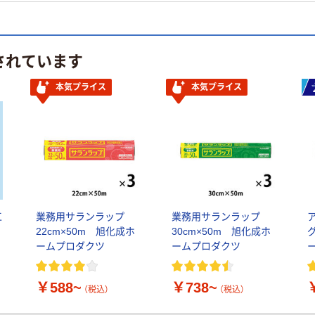
されています
本気プライス
本気プライス
工
業務用サランラップ
業務用サランラップ
レ
22cm×50m 旭化成ホ
30cm×50m 旭化成ホ
ームプロダクツ
ームプロダクツ
￥588~
￥738~
（税込）
（税込）