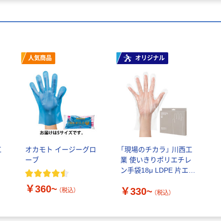
人気商品
オリジナル
工
オカモト イージーグロ
「現場のチカラ」 川西工
ロ
ーブ
業 使いきりポリエチレ
ン手袋18μ LDPE 片エン
入
ボス クリア 200枚入
￥360~
￥330~
（税込）
（税込）