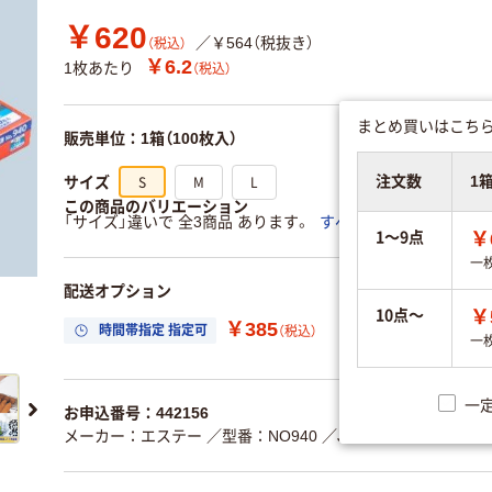
￥620
／￥564（税抜き）
（税込）
￥6.2
1枚あたり
（税込）
まとめ買いはこちら
販売単位：1箱（100枚入）
注文数
1
S
M
L
サイズ
この商品のバリエーション
「サイズ」違いで 全3商品 あります。
すべてのバリエーション
1～9点
￥
一
配送オプション
10点～
￥
￥385
時間帯指定 指定可
置き場所指定 利用
（税込）
一
一
お申込番号：442156
メーカー：エステー
／型番：NO940
／JANコード：49010707