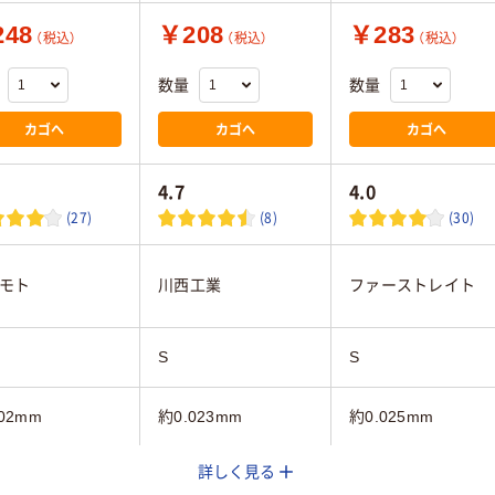
48
￥208
￥283
（税込）
（税込）
（税込）
数量
数量
カゴへ
カゴへ
カゴへ
4.7
4.0
(27)
(8)
(30)
モト
川西工業
ファーストレイト
S
S
02mm
約0.023mm
約0.025mm
詳しく見る
ア(透明・半透明)
クリア(透明・半透明
ブルー系