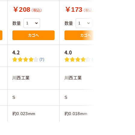
￥208
￥173
￥360
（税込）
（税込）
数量
数量
数量
カゴへ
カゴへ
4.2
4.0
4.0
(7)
(43)
川西工業
川西工業
オカモト
S
S
S
約0.023mm
約0.018mm
約0.023
)
クリア(透明・半透明)
クリア(透明・半透明)
ブルー系