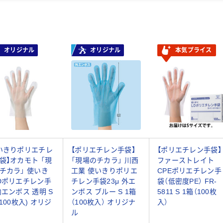
オリジナル
オリジナル
本気プライス
いきりポリエチレ
【ポリエチレン手袋】
【ポリエチレン手袋】
袋】オカモト 「現
「現場のチカラ」 川西
ファーストレイト
チカラ」 使いき
工業 使いきりポリエ
CPEポリエチレン手
Dポリエチレン手
チレン手袋23μ 外エ
袋（低密度PE） FR-
内エンボス 透明 S
ンボス ブルー S 1箱
5811 S 1箱（100枚
(100枚入) オリジ
（100枚入） オリジナ
入）
ル