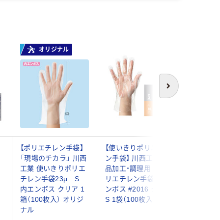
オリジナル
人気商
次へ
【ポリエチレン手袋】
【使いきりポリエチレ
【使いき
「現場のチカラ」 川西
ン手袋】 川西工業 食
ン手袋】 
工業 使いきりポリエ
品加工・調理用 LDポ
ージーグ
チレン手袋23μ S
リエチレン手袋 片エ
LD 外エ
内エンボス クリア 1
ンボス #2016 クリア
ブルー S 
箱（100枚入） オリジ
S 1袋（100枚入）
入）
ナル