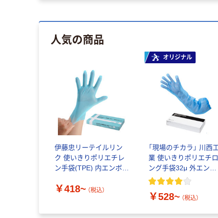
人気の商品
オリジナル
伊藤忠リーテイルリン
「現場のチカラ」 川西
ク 使いきりポリエチレ
業 使いきりポリエチ
ン手袋(TPE) 内エンボス
ング手袋32μ 外エンボ
26μ ブルー
ス サイズフリー 30枚
￥418~
（税込）
￥528~
（税込）