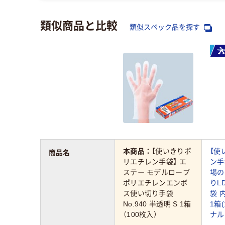
類似商品と比較
類似スペック品を探す
本商品：
【使いきりポ
【使
商品名
リエチレン手袋】 エ
ン手
ステー モデルローブ
場の
ポリエチレンエンボ
りL
ス使い切り手袋
袋 
No.940 半透明 S 1箱
1箱
（100枚入）
ナル