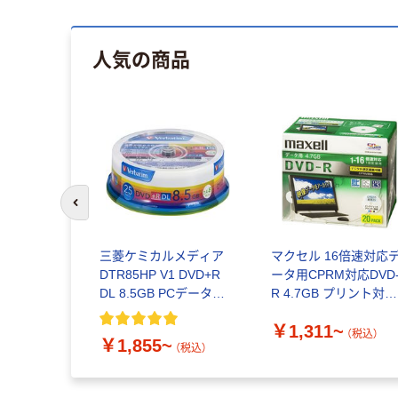
人気の商品
前のスライドへ
三菱ケミカルメディア
マクセル 16倍速対応
DTR85HP V1 DVD+R
ータ用CPRM対応DVD
DL 8.5GB PCデータ用 8
R 4.7GB プリント対応
倍速対応 ワイド印刷可
ホワイト DRD47WPD
￥1,311~
能
（税込）
￥1,855~
（税込）