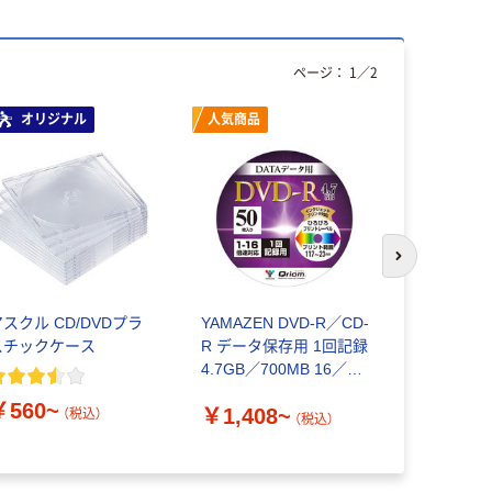
ページ：
1
／
2
オリジナル
人気商品
次のスライド
アスクル CD/DVDプラ
YAMAZEN DVD-R／CD-
CD DVD
スチックケース
R データ保存用 1回記録
ス 1枚収納
4.7GB／700MB 16／48
5mm クリア
倍速
JSCS50C
￥560~
￥1,408~
￥2,190
ム 1個
（税込）
（税込）