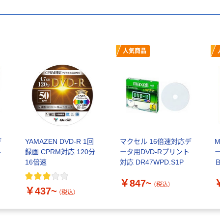
人気商品
デ
YAMAZEN DVD-R 1回
マクセル 16倍速対応デ
Max
-
録画 CPRM対応 120分
ータ用DVD-Rプリント
16倍速
対応 DR47WPD.S1P
￥847~
（税込）
￥437~
応
（税込）
品