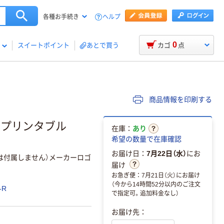
ヘルプ
各種お手続き
0
スイートポイント
あとで買う
カゴ
点
商品情報を印刷する
ワイドプリンタブル
在庫：
あり
希望の数量で在庫確認
お届け日：
7月22日（水）
にお
スは付属しません）メーカーロゴ
届け
お急ぎ便：7月21日（火）にお届け
（今から14時間52分以内のご注文
-R
で指定可。追加料金なし）
お届け先：