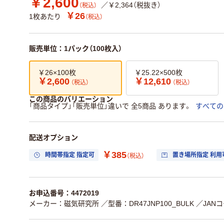
￥2,600
／￥2,364（税抜き）
（税込）
￥26
1枚あたり
（税込）
販売単位：1パック（100枚入）
￥26×100枚
￥25.22×500枚
￥2,600
￥12,610
（税込）
（税込）
この商品のバリエーション
「商品タイプ」「販売単位」違いで 全5商品 あります。
すべての
配送オプション
￥385
時間帯指定 指定可
置き場所指定 利用
（税込）
お申込番号：4472019
メーカー：磁気研究所
／型番：DR47JNP100_BULK
／JANコ