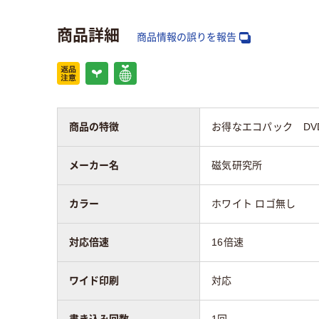
アスクル商品環境
商品詳細
スコア
商品情報の誤りを報告
商品の特徴
お得なエコパック DV
メーカー名
磁気研究所
カラー
ホワイト ロゴ無し
対応倍速
16倍速
ワイド印刷
対応
書き込み回数
1回