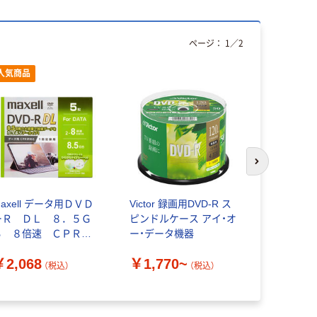
ページ：
1
／
2
人気商品
次のスライド
ell データ用ＤＶＤ
Victor 録画用DVD-R ス
Maxell データ用ＤＶＤ
ーＲ ＤＬ ８．５Ｇ
ピンドルケース アイ・オ
ーＲ ＤＬ
Ｂ ８倍速 ＣＰＲＭ
ー・データ機器
Ｂ ８倍速
対応 ５枚 Ｐケー
対応 １０
￥2,068
￥1,770~
￥3,682
ス インクジェット対
ス インク
（税込）
（税込）
 DRD85WPG.5S（直送
応 DRD85
）
送品）