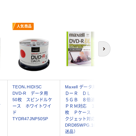
人気商品
次へ
TEON、HIDISC
Maxell データ用ＤＶ
16倍速
DVD-R データ用
ＤーＲ ＤＬ ８．
CPRM対
50枚 スピンドルケ
５ＧＢ ８倍速 Ｃ
4.7GB 
イ
ース ホワイトワイ
ＰＲＭ対応 １０
プラケー
ド
枚 Ｐケース イン
対応ホワ
TYDR47JNP50SP
クジェット対応
DRD47W
DRD85WPG.10S（直
（直送品）
送品）