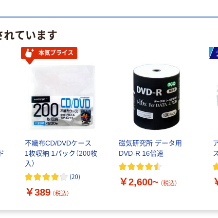
されています
本気プライス
不織布CD/DVDケース
磁気研究所 データ用
ド
1枚収納 1パック（200枚
DVD-R 16倍速
入）
(
20
)
￥2,600~
（税込）
￥389
（税込）