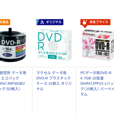
気商品
オリジナル
本気プライス
研究所 データ用
マクセル データ用
PCデータ用DVD-R
D エコパック
DVD-R プラスチック
4.7GB 16倍速
R47JNP50SB2
ケース 10枚入 オリジ
DHR47JPP10 1パッ
ック（50枚入）
ナル
ク（10枚入） バーベ
タム