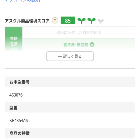
85
アスクル商品環境スコア
環境に配慮した材料を使用
容器
包装
省資源・無包装
詳しく見る
分別・リサイクルしやすい設計
環境に配慮した材料を使用
商品
お申込番号
本体
省資源・省エネ・節水
463076
分別・リサイクルしやすい設計
型番
独自の回収スキームがある
SE4354AS
仕組
アスクルで資源循環している
商品の特徴
温室効果ガスなどの削減