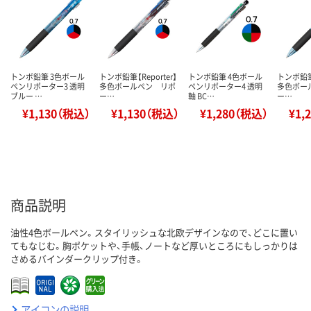
トンボ鉛筆 3色ボール
トンボ鉛筆【Reporter】
トンボ鉛筆 4色ボール
トンボ鉛筆【
ペンリポーター3 透明
多色ボールペン リポ
ペンリポーター4 透明
多色ボー
ブルー …
ー…
軸 BC…
ー…
¥1,130（税込）
¥1,130（税込）
¥1,280（税込）
¥1,
商品説明
油性4色ボールペン。スタイリッシュな北欧デザインなので、どこに置い
てもなじむ。胸ポケットや、手帳、ノートなど厚いところにもしっかりは
さめるバインダークリップ付き。
アイコンの説明