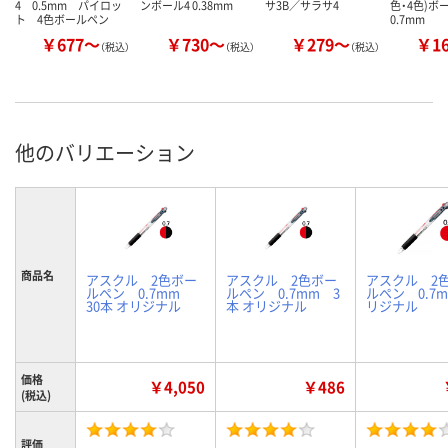
4 0.5mm パイロッ
ンボール4 0.38mm
サ3B／サラサ4
色・4色)
ト 4色ボールペン
0.7mm
￥677～
￥730～
￥279～
￥1
（税込）
（税込）
（税込）
他のバリエーション
商品名
アスクル 2色ボー
アスクル 2色ボー
アスクル 2
ルペン 0.7mm
ルペン 0.7mm 3
ルペン 0.7m
30本 オリジナル
本 オリジナル
リジナル
価格
￥4,050
￥486
(税込)
評価