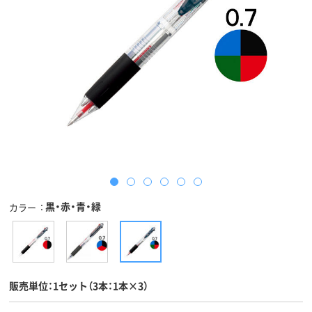
黒・赤・青・緑
カラー
販売単位：1セット（3本：1本×3）