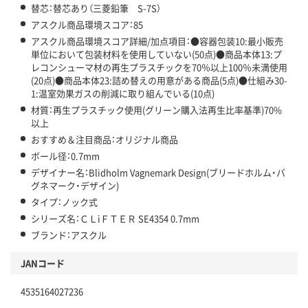
替芯：替芯あり（三菱鉛筆 S-7S）
アスクル商品環境スコア：85
アスクル商品環境スコア詳細/加点項目：●容器包装10:最小販売
単位において包装材料を使用していない(50点)●商品本体13:プ
レコンシューマ材の再生プラスチックを70％以上100％未満使用
(20点)●商品本体23:詰め替えの用意がある商品(5点)●仕組み30-
1:温室効果ガスの削減に取り組んでいる(10点)
材質：再生プラスチック使用(グリーン購入法再生比率基準)70%
以上
おすすめ＆注目商品：オリジナル商品
ボール径：0.7mm
デザイナー名：Blidholm Vagnemark Design(ブリードホルム・バ
グネマーク・デザイン)
タイプ：ノック式
シリーズ名：ＣＬiＦＴＥＲ SE4354 0.7mm
ブランド：アスクル
JANコード
4535164027236