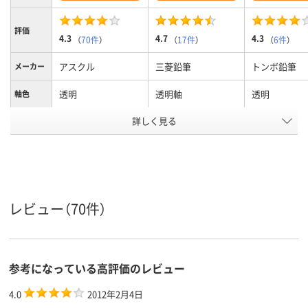
評価
4.3
4.7
4.3
（
70件
）
（
17件
）
（
6件
）
アスクル
三菱鉛筆
トンボ鉛筆
メーカー
透明
透明軸
透明
軸色
詳しく見る
0.7mm
0.7mm
0.7mm
ボール径
４色、4色
4色
4色
色数
インク種
油性インク
油性
油性インク
類
レビュー（70件）
13.8mm
12.9mm
12mm
軸径
黒・赤・青・緑
黒・赤・青・緑
黒・赤・青・緑
インク色
マルチカラー／多色
マルチカラー／多色
クリア(透明・
参考になっている高評価のレビュー
カラーグ
ループ
セット
セット
系
4.0
2012年2月4日
アスクル