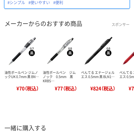
#シンプル
#使いやすい
#便利
メーカーからのおすすめ商品
スポンサー
油性ボールペン ジムノ
油性ボールペン ジム
ぺんてる エナージェル
ぺんてる
ックUK 0.7mm 黒 BN…
ノック 0.5mm 黒
エス 0.5mm 黒 BLN1…
エス 0.5m
KRBS…
¥70（税込）
¥77（税込）
¥824（税込）
¥
一緒に購入する