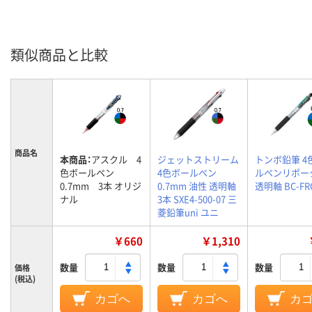
類似商品と比較
商品名
本商品：
アスクル 4
ジェットストリーム
トンボ鉛筆 4
色ボールペン
4色ボールペン
ルペンリポー
0.7mm 3本 オリジ
0.7mm 油性 透明軸
透明軸 BC-FR
ナル
3本 SXE4-500-07 三
菱鉛筆uni ユニ
￥660
￥1,310
数量
数量
数量
価格
(税込)
カゴへ
カゴへ
カ