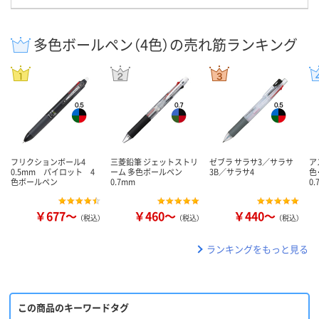
多色ボールペン（4色）の売れ筋ランキング
フリクションボール4
三菱鉛筆 ジェットストリ
ゼブラ サラサ3／サラサ
ア
0.5mm パイロット 4
ーム 多色ボールペン
3B／サラサ4
色
色ボールペン
0.7mm
0
￥677～
￥460～
￥440～
（税込）
（税込）
（税込）
ランキングをもっと見る
この商品のキーワードタグ