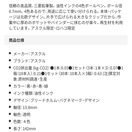
信頼の高品質、三菱鉛筆製。油性インクの4色ボールペン。ボール径
この商品の環境配慮ポイントです。下記商品詳細「
0.7mm。4色あるので、用途に応じて使い分けられる。本体・パッケ
アスクル商品環境スコア詳細／加点項目
」で確認できます。
ージは北欧デザイン。片手で広げられる大きなクリップだから、作
業中に厚めのポケットやバインダーに挟むのが楽々。再生材を利用
しています。アスクル限定・ロハコ限定
商品仕様
メーカー：アスクル
ブランド：アスクル
CO2排出量 [kg-CO2]：●1本:0.03●1セット（3本：1本×3）:0.07●1
箱（10本入）:0.21●1セット（30本：10本入×3箱）:0.63 (注)算定対
象:原材料調達・生産
カラー：黒・赤・青・緑
インク種類：油性インク
デザイン：ブリードホルム・バグネマーク・デザイン
軸径：13.8mm
軸色：透明
色数：４色
長さ：142mm