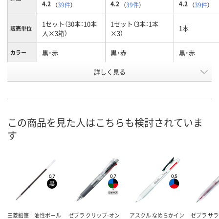
4.2
4.2
4.2
（
39件
）
（
39件
）
（
39件
）
1セット（30本：10本
1セット（3本：1本
1本
販売単位
入×3箱）
×3）
黒・赤
黒・赤
黒・赤
カラー
お申込番
詳しく見る
1239379
462936
197775
号
あり
あり
あり
在庫
8月7日（金）
8月7日（金）
8月7日（金）
お届け日
この商品を見た人はこちらも検討されていま
す
数量
数量
数量
カゴへ
カゴへ
カ
三菱鉛筆 油性ボール
ゼブラ クリップ-オン
アスクル なめらかイン
ゼブラ サ