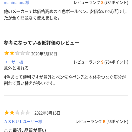
mahinaluna様
レビューランク
S
(784ポイント)
商品環境
85
スコア
他のメーカーでは価格高めの４色ボールペン。安価なので心配でし
たが全く問題なく使えました。
参考になっている低評価のレビュー
2020年3月18日
ユーザー様
レビューランク
S
(784ポイント)
意外と壊れる
4色あって便利ですが意外とペン先やペン先と本体をつなぐ部分が
割れて買い替えが多いです。
2022年8月16日
ＡＳＫＵＬユーザー様
レビューランク
B
(56ポイント)
ここ最近、品質が悪い