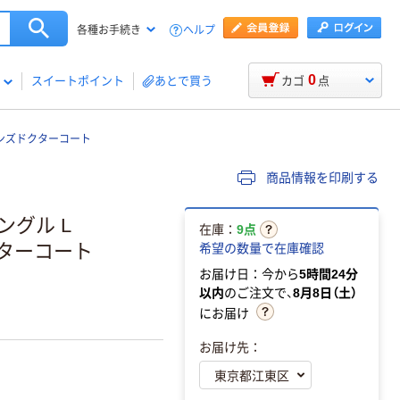
ヘルプ
各種お手続き
0
スイートポイント
あとで買う
カゴ
点
ンズドクターコート
商品情報を印刷する
ングル L
在庫：
9点
ドクターコート
希望の数量で在庫確認
お届け日：今から
5時間24分
以内
のご注文で、
8月8日（土）
にお届け
お届け先：