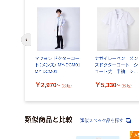
前のスライドへ
マツヨシ ドクターコー
ナガイレーベン メン
ト（メンズ） MY-DCM01
ズドクターコート シ
MY-DCM01
ョート丈 半袖 シン
グル KEX-5112
￥2,970~
￥5,330~
（税込）
（税込）
類似商品と比較
類似スペック品を探す
人