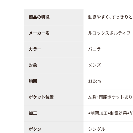
ドクターコートの
111cm～120cm
胸囲
商品の特徴
動きやすく、すっきり
メーカー名
ルコックスポルティフ
カラー
バニラ
対象
メンズ
胸囲
112cm
ポケット位置
左胸・両腰ポケットあり
加工
●制菌加工●制電効果●
ボタン
シングル