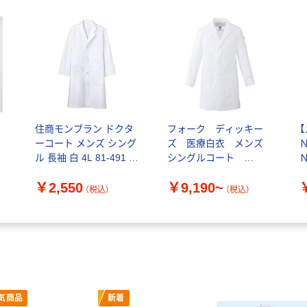
住商モンブラン ドクタ
フォーク ディッキー
ーコート メンズ シング
ズ 医療白衣 メンズ
ル 長袖 白 4L 81-491 1
シングルコート
枚 白衣 ドクターコ
1537PR 1枚
ト
￥2,550
￥9,190~
ート（直送品）
（税込）
（税込）
気商品
新着