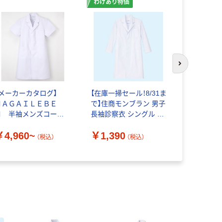
わけあり特価
次のスライド
【メーカーカタログ】
【在庫一掃セール！8/31ま
ナガイレー
ＮＡＧＡＩＬＥＢＥ
で】住商モンブラン 男子
衣 男子ダ
Ｎ 半袖メンズコー
長袖診察衣 シングル M
衣 KEX-5
 EP-112
81-361 1枚 白衣 ド
￥4,960~
￥1,390
クターコート メンズ
（税込）
（税込）
￥5,800
（わけあり品）