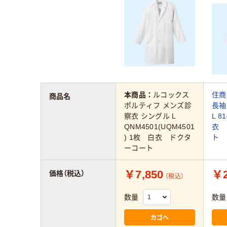
本商品：
ルコックス
住商
商品名
ポルティフ メンズ診
長袖
察衣 シングル L
L 8
QNM4501(UQM4501
衣 
) 1枚 白衣 ドクタ
ト 
ーコート
￥7,850
￥2
価格（税込）
（税込）
数量
数量
カゴへ