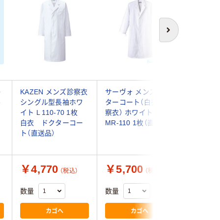
次へ
子
KAZEN メンズ診察衣
サーヴォ メンズドク
KAZEN
ル
シングル型長袖ホワ
ターコート（白衣・診
251 1枚 
イト L 110-70 1枚
察衣） ホワイト 3L
白衣 ド
白衣 ドクターコー
MR-110 1枚（直送品）
ト
ト（直送品）
￥4,770
￥5,700
￥5,1
（税込）
（税込）
数量
数量
数量
カゴへ
カゴへ