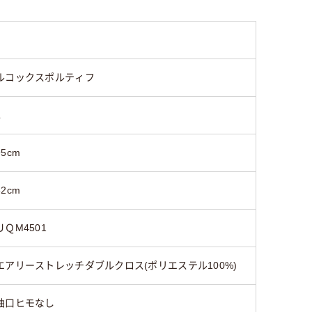
111cm～120cm
111cm～
ルコックスポルティフ
L
95cm
82cm
ＵＱM4501
エアリーストレッチダブルクロス(ポリエステル100%)
袖口ヒモなし