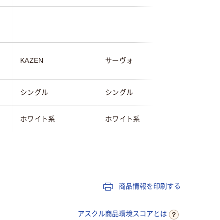
1.0
KAZEN
サーヴォ
KAZEN
シングル
シングル
シングル
ホワイト系
ホワイト系
ホワイト
L
3L
LL
メンズ
メンズ
メンズ
商品情報を印刷する
106cm～
106cm～
96cm～1
アスクル商品環境スコアとは