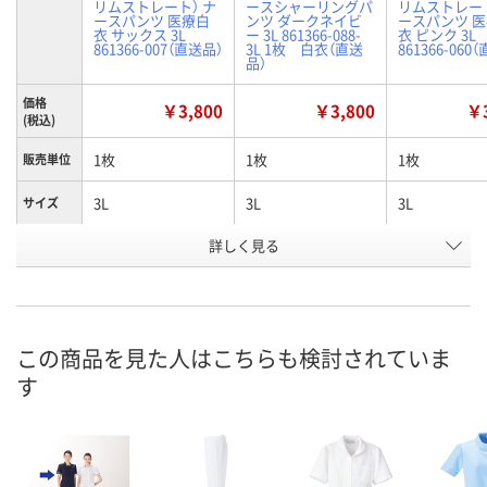
リムストレート） ナ
ースシャーリングパ
リムストレート
ースパンツ 医療白
ンツ ダークネイビ
ースパンツ 
衣 サックス 3L
ー 3L 861366-088-
衣 ピンク 3L
861366-007（直送品）
3L 1枚 白衣（直送
861366-060
品）
価格
￥3,800
￥3,800
￥3
(税込)
1枚
1枚
1枚
販売単位
3L
3L
3L
サイズ
詳しく見る
サックス
ダークネイビー
ピンク
カラー
お申込番
K276835
7761632
K276853
号
直送品
直送品
直送品
在庫
この商品を見た人はこちらも検討されていま
す
8月24日（月）まで
お届け日
数量
メーカー都合により
メーカー都合
販売停止中です
販売停止中で