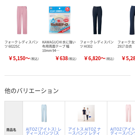
フォーク レディスパン
KAWAGUCHI 水に強い
フォーク レディスパン
フォーク 
ツ 6022SC
布用両面テープ 幅
ツ HI302
2917 白衣
10mm 94…
￥5,150～
￥638
￥6,820～
￥5,2
（税込）
（税込）
（税込）
他のバリエーション
AITOZ（アイトス） レ
アイトス AITOZ ナ
AITOZ（アイト
商品名
ディースパンツ（ス
ースパンツ レディ
ディースパン