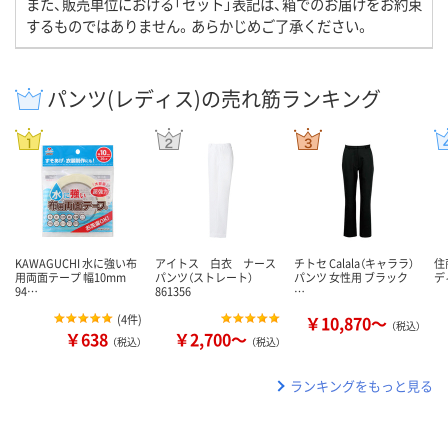
また、販売単位における「セット」表記は、箱でのお届けをお約束
するものではありません。あらかじめご了承ください。
パンツ(レディス)の売れ筋ランキング
KAWAGUCHI 水に強い布
アイトス 白衣 ナース
チトセ Calala（キャララ）
住
用両面テープ 幅10mm
パンツ（ストレート）
パンツ 女性用 ブラック
デ
94…
861356
…
(
4件
)
￥10,870～
（税込）
￥638
￥2,700～
（税込）
（税込）
ランキングをもっと見る