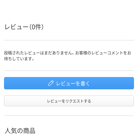
ループ
女性用
女性用
対象
レビュー（0件）
ストレッチギャバ
ポリエステル1
（ポリエステル
素材
100%）
投稿されたレビューはまだありません。お客様のレビューコメントをお
待ちしています。
レビューを書く
レビューをリクエストする
人気の商品