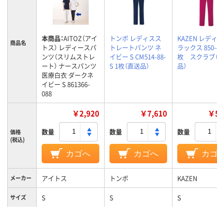
本商品：
AITOZ（アイ
トンボ レディスス
KAZEN レデ
商品名
トス） レディースパ
トレートパンツ ネ
ラックス 850-4
ンツ（スリムストレ
イビー S CM514-88-
枚 スクラブ
ート） ナースパンツ
S 1枚（直送品）
品）
医療白衣 ダークネ
イビー S 861366-
088
￥2,920
￥7,610
￥5
数量
数量
数量
価格
(税込)
カゴへ
カゴへ
カ
アイトス
トンボ
KAZEN
メーカー
S
S
S
サイズ
カラーグ
ネイビー系
ネイビー系
パープル系