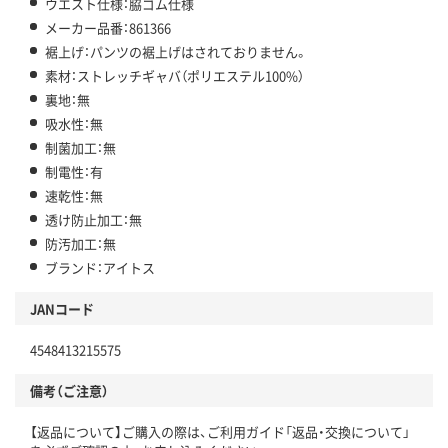
ウエスト仕様：脇ゴム仕様
メーカー品番：861366
裾上げ：パンツの裾上げはされておりません。
素材：ストレッチギャバ（ポリエステル100%）
裏地：無
吸水性：無
制菌加工：無
制電性：有
速乾性：無
透け防止加工：無
防汚加工：無
ブランド：アイトス
JANコード
4548413215575
備考（ご注意）
【返品について】ご購入の際は、ご利用ガイド「返品・交換について」