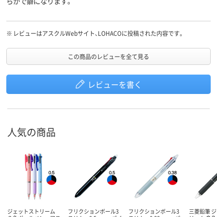
らかで癖になります。
※
レビューはアスクルWebサイト、LOHACOに投稿された内容です。
この商品のレビューを全て見る
レビューを書く
人気の商品
ジェットストリーム
フリクションボール3
フリクションボール3
三菱鉛筆 