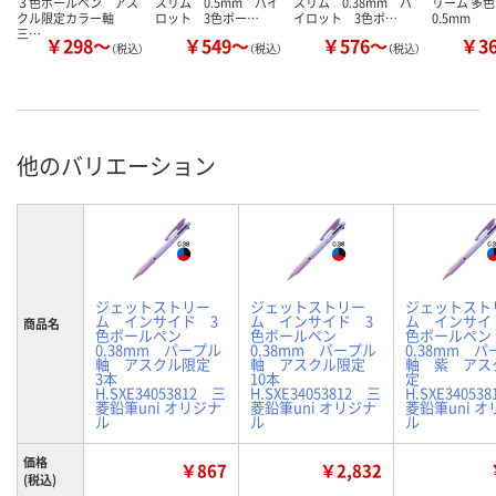
３色ボールペン アス
スリム 0.5mm パイ
スリム 0.38mm パ
リーム 多
クル限定カラー軸
ロット 3色ボー…
イロット 3色ボ…
0.5mm
三…
￥298～
￥549～
￥576～
￥3
（税込）
（税込）
（税込）
他のバリエーション
ジェットストリー
ジェットストリー
ジェットスト
ム インサイド 3
ム インサイド 3
ム インサイ
商品名
色ボールペン
色ボールペン
色ボールペ
0.38mm パープル
0.38mm パープル
0.38mm 
軸 アスクル限定
軸 アスクル限定
軸 紫 アス
3本
10本
定
H.SXE34053812 三
H.SXE34053812 三
H.SXE34053
菱鉛筆uni オリジナ
菱鉛筆uni オリジナ
菱鉛筆uni 
ル
ル
ル
価格
￥867
￥2,832
(税込)