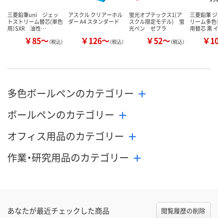
三菱鉛筆uni ジェッ
アスクル クリアーホル
蛍光オプテックス1(ア
三菱鉛筆 
トストリーム替芯(単色
ダー A4 スタンダード
スクル限定モデル) 蛍
リーム多色
用）SXR 油性…
光ペン ゼブラ
用替芯 黒 
￥85～
￥126～
￥52～
￥1
（税込）
（税込）
（税込）
多色ボールペンのカテゴリー
ボールペンのカテゴリー
オフィス用品のカテゴリー
作業・研究用品のカテゴリー
あなたが最近チェックした商品
閲覧履歴の削除