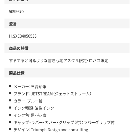
本体
省資源・省エネ・節水
5095670
分別・リサイクルしやすい設計
型番
独自の回収スキームがある
H.SXE34050533
仕組
アスクルで資源循環している
商品の特徴
温室効果ガスなどの削減
するすると滑るような書き心地アスクル限定・ロハコ限定
この商品の環境配慮ポイントです。下記商品詳細「
アスクル商品環境スコア詳細／加点項目
」で確認できます。
商品仕様
メーカー：三菱鉛筆
ブランド：JETSTREAM（ジェットストリーム）
カラー：ブルー軸
インク種類：油性インク
インク色：黒・赤・青
キャップ・ラバー・カバー・グリップ（付）：ラバーグリップ付
デザイン：Triumph Design and consulting