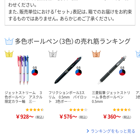
わせください。
また、販売単位における「セット」表記は、箱でのお届けをお約束
するものではありません。あらかじめご了承ください。
多色ボールペン（3色）の売れ筋ランキング
ジェットストリーム ３
フリクションボール3ス
三菱鉛筆 ジェットストリ
ア
色ボールペン アスクル
リム 0.5mm パイロッ
ーム 多色ボールペン
3
限定カラー軸 三…
ト 3色ボー…
0.5mm
￥928～
￥576～
￥360～
（税込）
（税込）
（税込）
ランキングをもっと見る