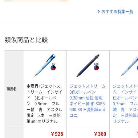
おすすめ特集一覧
類似商品と比較
本商品：
ジェットス
ジェットストリーム
ジェットスト
商品名
トリーム インサイ
3色ボールペン
ム インサイ
ド 3色ボールペ
0.38mm 油性 透明
色ボールペ
ン 0.5mm ブル
ネイビー軸 紺 SXE3-
0.7mm ブ
ー軸 青 アスクル
400-38 三菱鉛筆uni
軸 青 アス
限定 3本 三菱鉛
ユニ
定 三菱鉛筆u
筆uni オリジナル
リジナル
￥928
￥360