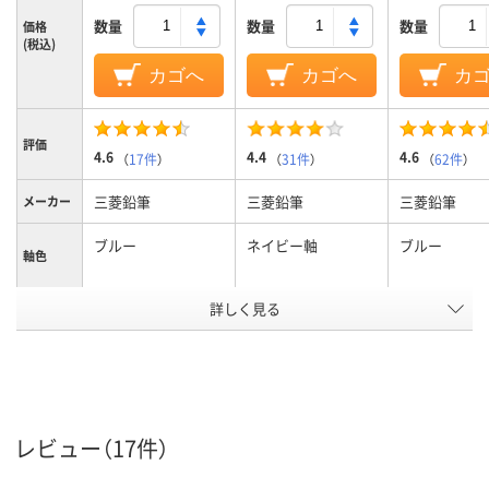
数量
数量
数量
価格
(税込)
カゴへ
カゴへ
カ
評価
4.6
4.4
4.6
（
17件
）
（
31件
）
（
62件
）
三菱鉛筆
三菱鉛筆
三菱鉛筆
メーカー
ブルー
ネイビー軸
ブルー
軸色
詳しく見る
0.5mm
0.38mm
0.7mm
ボール径
3色
3色
3色
色数
油性インク
ジェットストリーム
油性インク
インク種
類
インク
レビュー（17件）
12mm
12.2mm
12mm
軸径