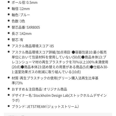
ボール径：0.5mm
軸径：12mm
軸色：ブルー
色数：3色
替芯品番：SXR8005
長さ：142mm
替芯：有
アスクル商品環境スコア：85
アスクル商品環境スコア詳細/加点項目：●容器包装10:最小販売
単位において包装材料を使用していない(50点)●商品本体13:プ
レコンシューマ材の再生プラスチックを70％以上100％未満使用
(20点)●商品本体23:詰め替えの用意がある商品(5点)●仕組み30-
1:温室効果ガスの削減に取り組んでいる(10点)
材質：再生プラスチックの使用(グリーン購入法再生比率基
準)73%
おすすめ＆注目商品：オリジナル商品
デザイナー名：Stockholm Design Lab(ストックホルムデザイン
ラボ)
ブランド：JETSTREAM（ジェットストリーム）