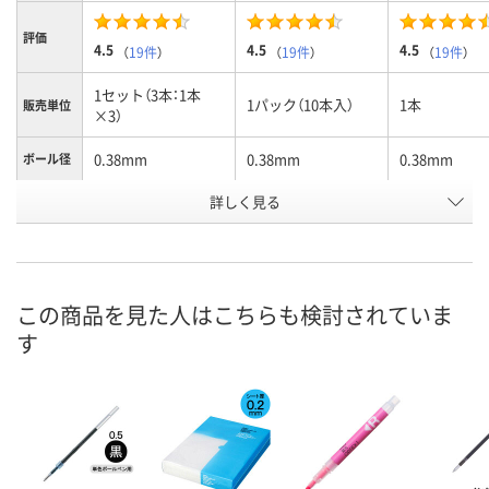
評価
4.5
4.5
4.5
（
19件
）
（
19件
）
（
19件
）
1セット（3本：1本
1パック（10本入）
1本
販売単位
×3）
0.38mm
0.38mm
0.38mm
ボール径
詳しく見る
パープル軸
パープル軸
パープル軸
カラー
お申込番
P237991
P237995
P207518
号
あり
あり
あり
在庫
この商品を見た人はこちらも検討されていま
す
8月7日（金）
8月7日（金）
8月7日（金）
お届け日
数量
数量
数量
カゴへ
カゴへ
カ