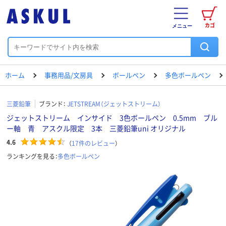
カゴ
メニュー
ホーム
事務用品/文房具
ボールペン
多色ボールペン
三菱鉛筆
ブランド：
JETSTREAM（ジェットストリーム）
ジェットストリーム インサイド 3色ボールペン 0.5mm ブル
ー軸 青 アスクル限定 3本 三菱鉛筆uni オリジナル
4.6
（
17
件のレビュー
）
ランキングを見る：
多色ボールペン