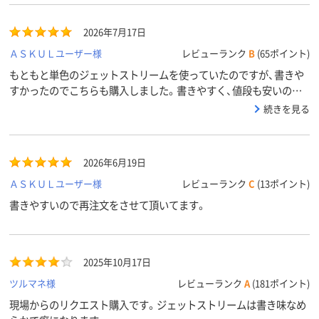
黒・赤・青
黒・赤・青
黒・赤・青
インク色
2026年7月17日
ブルー系
ブラック系、ブルー
ブルー系
カラーグ
ループ
系、レッド系
ＡＳＫＵＬユーザー様
レビューランク
B
(65ポイント)
もともと単色のジェットストリームを使っていたのですが、書きや
アスクル
すかったのでこちらも購入しました。書きやすく、値段も安いので
商品環境
85
85
スコア
ありがたいです。リフィルが違う点に注意が必要ですね。
続きを見る
2026年6月19日
ＡＳＫＵＬユーザー様
レビューランク
C
(13ポイント)
書きやすいので再注文をさせて頂いてます。
2025年10月17日
ツルマネ様
レビューランク
A
(181ポイント)
現場からのリクエスト購入です。ジェットストリームは書き味なめ